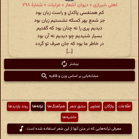
اهلی شیرازی » دیوان اشعار » غزلیات » شمارهٔ ۷۹۸
کم همنفسی پاکدل و راست زبان بود
جز شمع بهر کسکه نشستیم زیان بود
دیدیم پری را نه چنان بود که گفتیم
بسیار شنیدیم چو دیدیم نه آن بود
در خاطر ما بود که جان صرف تو گردد
[...]
بیشتر
مشابه‌یابی بر اساس وزن و قافیه
اطّلاعات
واژگان
تصاویر
مشق شعر
هم‌آهنگ‌ها
ترانه‌ها
روند بازدیدها
حاشیه‌ها
معرفی ترانه‌هایی که در متن آنها از این شعر استفاده شده است