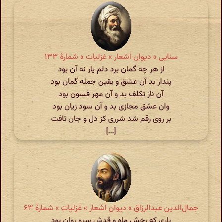
سنایی » دیوان اشعار » غزلیات » شمارهٔ ۱۳۳
از هر چه گمان برد دلم یار نه آن بود
پندار بد آن عشق و یقین جمله گمان بود
آن ناز تکلف بد و آن مهر فسون بود
وان عشق مجازی بد و آن سود زیان بود
بر روی رقم شد شرری کز دل و جان تافت
[...]
جمال‌الدین عبدالرزاق » دیوان اشعار » غزلیات » شمارهٔ ۶۳
یاری که رخش ماه و قدش سرو روان بود