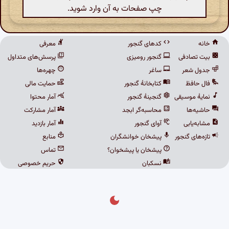
چپ صفحات به آن وارد شوید.
خانه
کدهای گنجور
معرفی
بیت تصادفی
گنجور رومیزی
پرسش‌های متداول
جدول شعر
ساغر
چهره‌ها
فال حافظ
کتابخانهٔ گنجور
حمایت مالی
نمایهٔ موسیقی
گنجینهٔ گنجور
آمار محتوا
حاشیه‌ها
محاسبه‌گر ابجد
آمار مشارکت
مشابه‌یابی
آوای گنجور
آمار بازدید
تازه‌های گنجور
پیشخان خوانشگران
منابع
پیشخان یا پیشخوان؟
تماس
نسکبان
حریم خصوصی