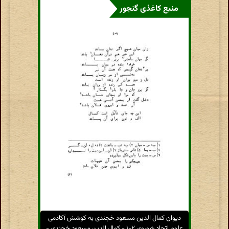
منبع کاغذی گنجور
دیوان کمال الدین مسعود خجندی به کوشش آکادمی
علوم اتحاد شوروی ۲-۱ - کمال الدین مسعود خجندی -