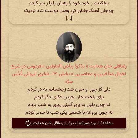
بیفکندم ز خود خود را رهش را پا ز سر کردم
چوجان آهنگ‌جانان کرد وصل دوست شد نزدیک
[...]
رضاقلی خان هدایت » تذکرهٔ ریاض العارفین » فردوس در شرح
احوال متأخرین و معاصرین » بخش ۴۱ - فخری ایروانی قُدِّسَ
سِرُّه
دلی کز جور او خون شد زچشمانم به در کردم
برای راحت جان حزین فکری دگر کردم
نه چون بلبل به پای گلبنی روزی به شب بردم
نه چون پروانه با شمعی یکی شب تا سحر کردم
مشاهدهٔ ۱ مورد هم آهنگ دیگر از رضاقلی خان هدایت