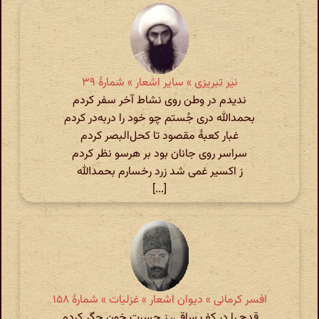
نیر تبریزی » سایر اشعار » شمارهٔ ۳۹
ندیدم در وطن روی نشاط آخر سفر کردم
بحمدالله دری جُستم چو خود را دربه‌در کردم
غبار کعبهٔ مقصود تا کحل‌البصر کردم
سراسر روی جانان بود بر هرسو نظر کردم
ز اکسیر غمی شد زرد رخسارم بحمدالله
[...]
افسر کرمانی » دیوان اشعار » غزلیات » شمارهٔ ۱۵۸
قدح را در کف ساقی، ز حسرت خون جگر کردم