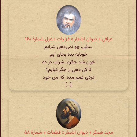
عراقی » دیوان اشعار » غزلیات » غزل شمارهٔ ۱۶۰
ساقی، چو نمی‌دهی شرابم
خونابه بده بجای آبم
خون شد جگرم، شراب در ده
تا کی دهی از جگر کبابم؟
دردی غمم مده، که من خود
[...]
مجد همگر » دیوان اشعار » قطعات » شمارهٔ ۵۸