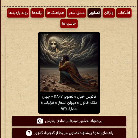
اطّلاعات
واژگان
تصاویر
مشق شعر
هم‌آهنگ‌ها
ترانه‌ها
روند بازدیدها
حاشیه‌ها
فانوس خیال » تصویر ۱۱۸۰۷ - جهان
ملک خاتون » دیوان اشعار » غزلیات »
شمارهٔ ۹۲۷
پیشنهاد تصاویر مرتبط از منابع اینترنتی
راهنمای نحوهٔ پیشنهاد تصاویر مرتبط از گنجینهٔ گنجور