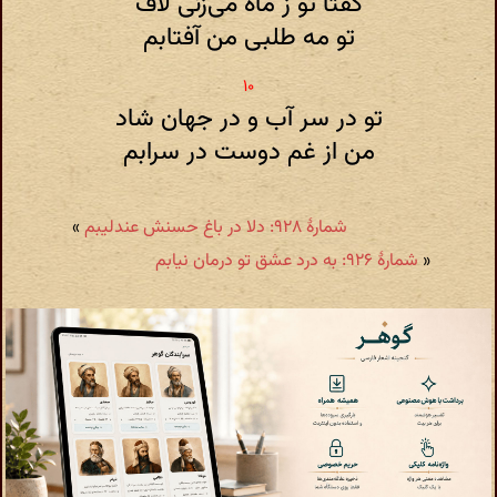
گفتا تو ز ماه می‌زنی لاف
تو مه طلبی من آفتابم
تو در سر آب و در جهان شاد
من از غم دوست در سرابم
شمارهٔ ۹۲۸: دلا در باغ حسنش عندلیبم
»
«
شمارهٔ ۹۲۶: به درد عشق تو درمان نیابم