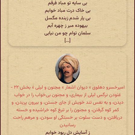
بی سایه تو مباد فرقم
بی خاک درت مباد خوابم
بی یار شدم زبنده مگسل
بیهوده مبر ز چهره آبم
سلمان توام چو من نیابی
[...]
امیرخسرو دهلوی » دیوان اشعار » مجنون و لیلی » بخش ۲۲ -
غنودن نرگس لیلی از بیماری، و مجنون بی‌خواب را در خواب
دیدن، و به نفس تند خویش از جای جستن، و بیرون پریدن، و
کمر کوه گرفتن، و مجنون را بر تیغ کوه خراشیده و خسته
دریافتن، و دست سلوت بر خستگی او سودن، و مرهم راحت
رسانیدن
ز آسایش دل ربود خوابم