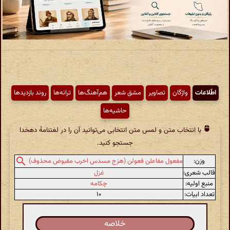
اطّلاعات
واژگان
تصاویر
مشق شعر
هم‌آهنگ‌ها
ترانه‌ها
روند بازدیدها
حاشیه‌ها
با انتخاب متن و لمس متن انتخابی می‌توانید آن را در لغتنامهٔ دهخدا
جستجو کنید.
وزن:
مفعول مفاعلن فعولن (هزج مسدس اخرب مقبوض محذوف)
قالب شعری:
غزل
منبع اولیه:
چکامه
تعداد ابیات:
۱۰
خلاصه