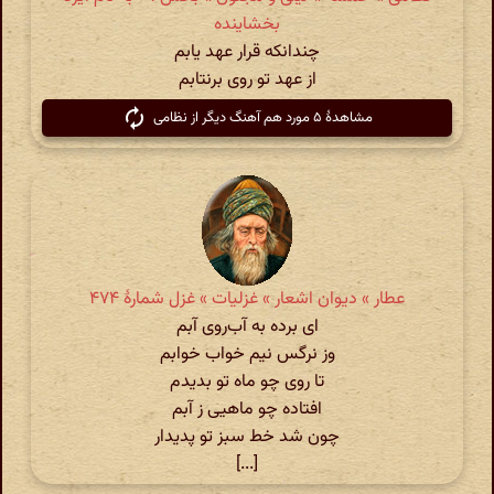
بخشاینده
چندانکه قرار عهد یابم
از عهد تو روی برنتابم
مشاهدهٔ ۵ مورد هم آهنگ دیگر از نظامی
عطار » دیوان اشعار » غزلیات » غزل شمارهٔ ۴۷۴
ای برده به آب‌روی آبم
وز نرگس نیم خواب خوابم
تا روی چو ماه تو بدیدم
افتاده چو ماهیی ز آبم
چون شد خط سبز تو پدیدار
[...]