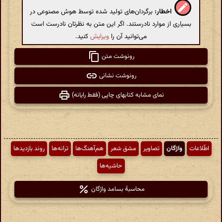
اخطار:
برگردان‌های تولید شده توسط هوش مصنوعی در
بسیاری از موارد نادرستند. اگر این متن به نظرتان نادرست است
می‌توانید آن را
ویرایش
کنید.
رونوشت متن
رونوشت نشانی
نمای مشابه کتابهای چاپی (فقط رایانه)
اطّلاعات
واژگان
تصاویر
مشق شعر
هم‌آهنگ‌ها
ترانه‌ها
روند بازدیدها
حاشیه‌ها
محاسبهٔ بسامد واژگان