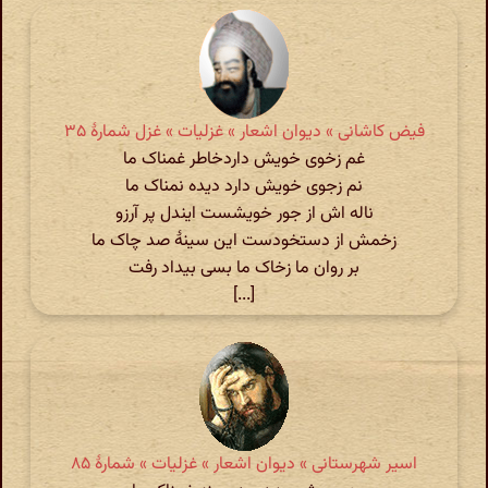
فیض کاشانی » دیوان اشعار » غزلیات » غزل شمارهٔ ۳۵
غم زخوی خویش داردخاطر غمناک ما
نم زجوی خویش دارد دیده نمناک ما
ناله اش از جور خویشست ایندل پر آرزو
زخمش از دستخودست این سینهٔ صد چاک ما
بر روان ما زخاک ما بسی بیداد رفت
[...]
اسیر شهرستانی » دیوان اشعار » غزلیات » شمارهٔ ۸۵