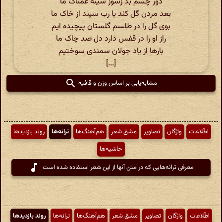
دور چشم بد زسوز سینه غمناک ما
بعد مردن گل کند یا رب سپند از خاک ما
بوی گل را در طلسم گلستان پیچیده ایم
راز او را در قفس دارد دل صد چاک ما
بارها از یاد جولان سمندی سوختیم
[...]
مشابه‌یابی بر اساس وزن و قافیه
اطّلاعات
واژگان
تصاویر
مشق شعر
هم‌آهنگ‌ها
ترانه‌ها
روند بازدیدها
حاشیه‌ها
معرفی ترانه‌هایی که در متن آنها از این شعر استفاده شده است
اطّلاعات
واژگان
تصاویر
مشق شعر
هم‌آهنگ‌ها
ترانه‌ها
روند بازدیدها