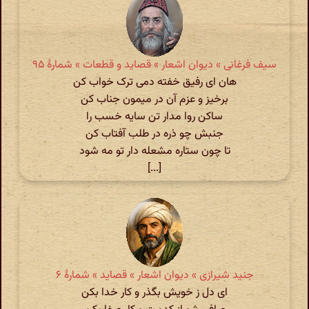
سیف فرغانی » دیوان اشعار » قصاید و قطعات » شمارهٔ ۹۵
هان ای رفیق خفته دمی ترک خواب کن
برخیز و عزم آن در میمون جناب کن
ساکن روا مدار تن سایه خسب را
جنبش چو ذره در طلب آفتاب کن
تا چون ستاره مشعله دار تو مه شود
[...]
جنید شیرازی » دیوان اشعار » قصاید » شمارهٔ ۶
ای دل ز خویش بگذر و کار خدا بکن