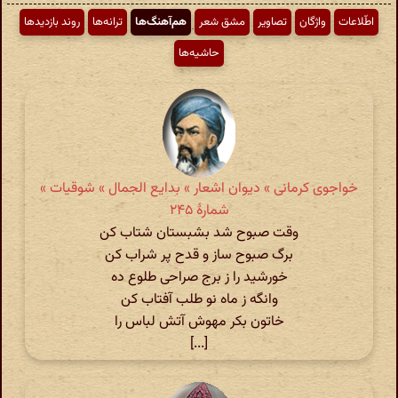
اطّلاعات
واژگان
تصاویر
مشق شعر
هم‌آهنگ‌ها
ترانه‌ها
روند بازدیدها
حاشیه‌ها
خواجوی کرمانی » دیوان اشعار » بدایع الجمال » شوقیات »
شمارهٔ ۲۴۵
وقت صبوح شد بشبستان شتاب کن
برگ صبوح ساز و قدح پر شراب کن
خورشید را ز برج صراحی طلوع ده
وانگه ز ماه نو طلب آفتاب کن
خاتون بکر مهوش آتش لباس را
[...]