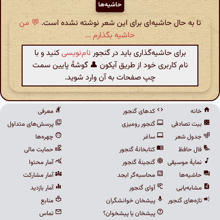
حاشیه‌ها
تا به حال حاشیه‌ای برای این شعر نوشته نشده است.
💬 من
حاشیه بگذارم ...
برای حاشیه‌گذاری باید در گنجور
نام‌نویسی
کنید و با
نام کاربری خود از طریق آیکون 👤 گوشهٔ پایین سمت
چپ صفحات به آن وارد شوید.
خانه
کدهای گنجور
معرفی
بیت تصادفی
گنجور رومیزی
پرسش‌های متداول
جدول شعر
ساغر
چهره‌ها
فال حافظ
کتابخانهٔ گنجور
حمایت مالی
نمایهٔ موسیقی
گنجینهٔ گنجور
آمار محتوا
حاشیه‌ها
محاسبه‌گر ابجد
آمار مشارکت
مشابه‌یابی
آوای گنجور
آمار بازدید
تازه‌های گنجور
پیشخان خوانشگران
منابع
پیشخان یا پیشخوان؟
تماس