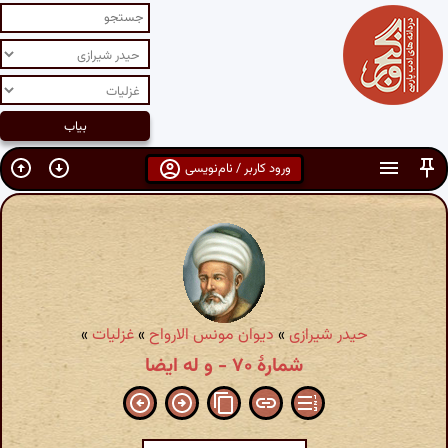
ورود کاربر / نام‌نویسی
حیدر شیرازی
»
دیوان مونس الارواح
»
غزلیات
»
شمارهٔ ۷۰ - و له ایضا