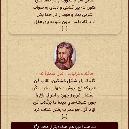
صافی شو از کدورت و کار صفا بکن
اکنون که پیر گشتی و دیدی ره صواب
شرمی بدار و طوبه ز کار خدا بکن
از بارگاه نفس برون شو به پای عقل
[...]
حافظ » غزلیات » غزل شمارهٔ ۳۹۵
گُلبرگ را ز سُنْبُلِ مُشکین، نِقاب کُن
یعنی که رُخ بپوش و جهانی، خراب کُن
بِفْشان عَرَق ز چهره و اطرافِ باغ را
چون شیشه‌هایِ دیدهٔ ما پُرگُلاب کُن
اَیّامِ گُل، چو عمر به رفتن شتاب کرد
[...]
مشاهدهٔ ۱ مورد هم آهنگ دیگر از حافظ