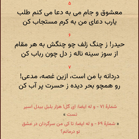
معشوق و جام می به دعا می کنم طلب
یارب دعای من به کرم مستجاب کن
حیدر! ز چنگ زلف چو چنگش به هر مقام
از سوز سینه ناله ز دل چون رباب کن
دردانه با من است، ازین غصه، مدعی!‏
رو همچو بحر دیده ز حسرت پر آب کن
شمارهٔ ۷۱ - و له ایضا: ای گل! هزار بلبل بیدل اسیر
تست
»
«
شمارهٔ ۶۹ - و له ایضا: تا کی من سرگردان در عشق
تو درمانم؟