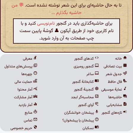
تا به حال حاشیه‌ای برای این شعر نوشته نشده است.
💬 من
حاشیه بگذارم ...
برای حاشیه‌گذاری باید در گنجور
نام‌نویسی
کنید و با
نام کاربری خود از طریق آیکون 👤 گوشهٔ پایین سمت
چپ صفحات به آن وارد شوید.
خانه
کدهای گنجور
معرفی
بیت تصادفی
گنجور رومیزی
پرسش‌های متداول
جدول شعر
ساغر
چهره‌ها
فال حافظ
کتابخانهٔ گنجور
حمایت مالی
نمایهٔ موسیقی
گنجینهٔ گنجور
آمار محتوا
حاشیه‌ها
محاسبه‌گر ابجد
آمار مشارکت
مشابه‌یابی
آوای گنجور
آمار بازدید
تازه‌های گنجور
پیشخان خوانشگران
منابع
پیشخان یا پیشخوان؟
تماس
نسکبان
حریم خصوصی