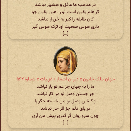
در مذهب ما عاقل و هشیار نباشد
گر علم یقین است تو را، عین یقین جو
کان طایفه را کبر به خروار نباشد
داری هوس صحبت او، ترک هوس گیر
[...]
جهان ملک خاتون » دیوان اشعار » غزلیات » شمارهٔ ۵۶۲
ما را به جهان جز غم تو یار نباشد
جز جستن وصل تو مرا کار نباشد
از گلشن وصل تو من خسته جگر را
در پای دلم جز اثر خار نباشد
چون سرو روان گر گذری پیش من آری
[...]