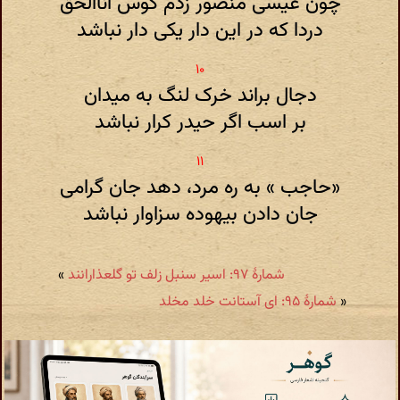
چون عیسی منصور زدم کوس اناالحق
دردا که در این دار یکی دار نباشد
دجال براند خرک لنگ به میدان
بر اسب اگر حیدر کرار نباشد
«حاجب » به ره مرد، دهد جان گرامی
جان دادن بیهوده سزاوار نباشد
شمارهٔ ۹۷: اسیر سنبل زلف تو گلعذارانند
»
«
شمارهٔ ۹۵: ای آستانت خلد مخلد