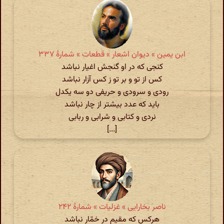
ابن یمین » دیوان اشعار » قطعات » شمارهٔ ٣٣٧
کنجی که در او گنجش اغیار نباشد
کس از تو و بر تو ز کس آزار نباشد
رودی و سرودی و حریفی دو سه یکدل
باید که عدد بیشتر از چار نباشد
نردی و کتابی و شرابی و ربابی
[...]
ناصر بخارایی » غزلیات » شمارهٔ ۲۴۲
هرکس که مقیم در خمّار نباشد