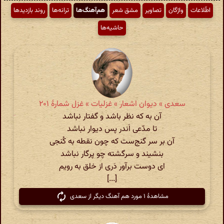
اطّلاعات
واژگان
تصاویر
مشق شعر
هم‌آهنگ‌ها
ترانه‌ها
روند بازدیدها
حاشیه‌ها
سعدی » دیوان اشعار » غزلیات » غزل شمارهٔ ۲۰۱
آن به که نظر باشد و گفتار نباشد
تا مدّعی اَندر پس دیوار نباشد
آن بر سر گنج‌ست که چون نقطه به کُنجی
بنشیند و سرگشته چو پرگار نباشد
ای دوست برآور دَری از خلق به رویم
[...]
مشاهدهٔ ۱ مورد هم آهنگ دیگر از سعدی