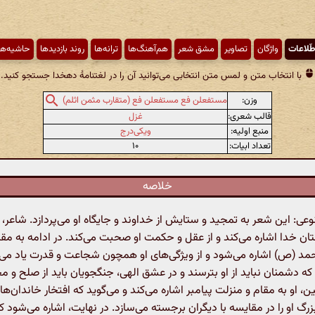
طّلاعات
واژگان
تصاویر
مشق شعر
هم‌آهنگ‌ها
ترانه‌ها
روند بازدیدها
حاشیه‌ها
با انتخاب متن و لمس متن انتخابی می‌توانید آن را در لغتنامهٔ دهخدا جستجو کنید.
وزن:
مستفعلن فع مستفعلن فع (متقارب مثمن اثلم)
قالب شعری:
غزل
منبع اولیه:
ویکی‌درج
تعداد ابیات:
۱۰
خلاصه
: این شعر به تمجید و ستایش از خداوند و جایگاه او می‌پردازد. شاعر، به
ن خدا اشاره می‌کند و از عقل و حکمت او صحبت می‌کند. در ادامه به م
 (ص) اشاره می‌شود و از ویژگی‌های او همچون شجاعت و قدرت یاد می‌ک
 که دشمنان نباید از او بترسند و در عشق الهی، جنگجویان باید از صلح و 
، او به مقام و منزلت پیامبر اشاره می‌کند و می‌گوید که افتخار خاندان‌ه
زرگ او را در مقایسه با دیگران برجسته می‌سازد. در نهایت، اشاره می‌شود