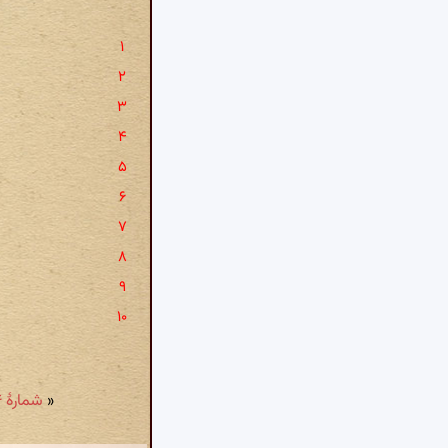
«
شمارهٔ ۹۴: تا ماه مرا بررخ زلف سیه افشان شد