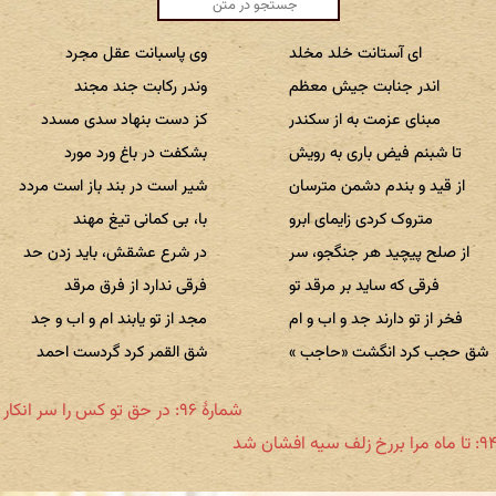
ای آستانت خلد مخلد
وی پاسبانت عقل مجرد
اندر جنابت جیش معظم
وندر رکابت جند مجند
مبنای عزمت به از سکندر
کز دست بنهاد سدی مسدد
تا شبنم فیض باری به رویش
بشکفت در باغ ورد مورد
از قید و بندم دشمن مترسان
شیر است در بند باز است مردد
متروک کردی زایمای ابرو
با، بی کمانی تیغ مهند
از صلح پیچید هر جنگجو، سر
در شرع عشقش، باید زدن حد
فرقی که ساید بر مرقد تو
فرقی ندارد از فرق مرقد
فخر از تو دارند جد و اب و ام
مجد از تو یابند ام و اب و جد
شق حجب کرد انگشت «حاجب »
شق القمر کرد گردست احمد
شمارهٔ ۹۶: در حق تو کس را سر انکار نباشد