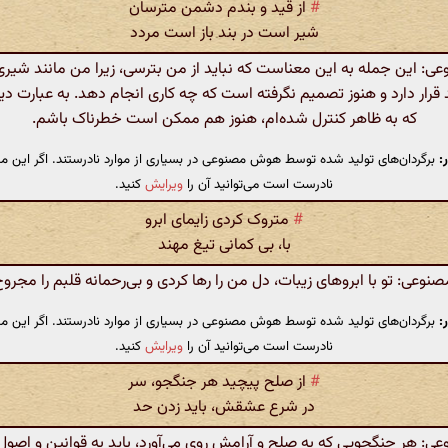
#
از قید و بندم دشمن مترسان
شیر است در بند باز است مردد
: این جمله به این معناست که نباید از من بترسی، زیرا من مانند شیر
د قرار دارد و هنوز تصمیم نگرفته است که چه کاری انجام دهد. به عبارت دیگ
که به ظاهر کنترل شده‌ام، هنوز هم ممکن است خطرناک باشم.
:
برگردان‌های تولید شده توسط هوش مصنوعی در بسیاری از موارد نادرستند. اگر این مت
نادرست است می‌توانید آن را
ویرایش
کنید.
#
متروک کردی زایمای ابرو
با، بی کمانی تیغ مهند
عی: تو با ابروهای زیبات، دل من را رها کردی و بی‌رحمانه قلبم را مجرو
:
برگردان‌های تولید شده توسط هوش مصنوعی در بسیاری از موارد نادرستند. اگر این مت
نادرست است می‌توانید آن را
ویرایش
کنید.
#
از صلح پیچید هر جنگجو، سر
در شرع عشقش، باید زدن حد
: هر جنگجویی که به صلح و آرامش روی می‌آورد، باید به قوانین و اصو