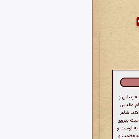
 زیبایی و
قام مقدس
ند. شاعر
محبت پیروی
ا به اوست و
 که عظمت و