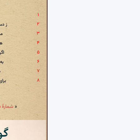
ه
ز دس
می
هز
اگ
به
د
برا
«
شمارهٔ ۱۵: شبیه ماه مکن طفل خردسال مرا