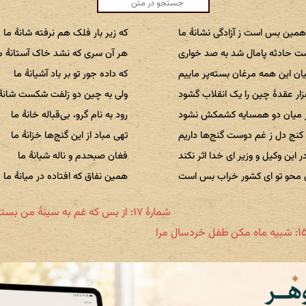
مین بس است ز آزادگی نشانهٔ ما
که زیر بار فلک هم نرفته شانهٔ ما
ت حادثه پامال شد به صد خواری
هر آن سری که نشد خاک آستانهٔ م
ان این همه مرغان بسته‌پر ماییم
که داده جور تو بر باد آشیانهٔ ما
ار عقدهٔ چین را یک انقلاب گشود
ولی به چین دو زلفت شکست شانهٔ 
ر میان دو همسایه کشمکش نشود
رود به نام گرو، بی‌قباله خانهٔ ما
 کنج دل ز غم دوست گنج‌ها داریم
تهی مباد از این گنج‌ها خزانهٔ ما
ر این وکیل و وزیر ای خدا اثر نکند
فغان صبحدم و ناله شبانهٔ ما
ی محو تو ای کشور خراب بس است
همین نفاق که افتاده در میانهٔ ما
شمارهٔ ۱۷: از بس که غم به سینهٔ من بسته راه را