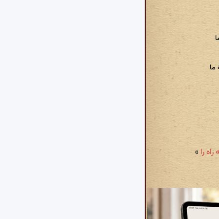
ا
ما
»