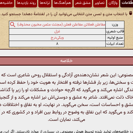
طّلاعات
واژگان
تصاویر
مشق شعر
هم‌آهنگ‌ها
ترانه‌ها
روند بازدیدها
حاشیه‌ها
با انتخاب متن و لمس متن انتخابی می‌توانید آن را در لغتنامهٔ دهخدا جستجو کنید.
وزن:
مفاعلن فعلاتن مفاعلن فعلن (مجتث مثمن مخبون محذوف)
قالب شعری:
غزل
منبع اولیه:
ویکی‌درج
تعداد ابیات:
۸
خلاصه
وعی: این شعر نشان‌دهنده‌ی آزادگی و استقلال روحی شاعری است که ع
 سختی‌ها، زیر بار فشارها نرفته و افتخار به هویت خود را حفظ کرده است
گی اشاره می‌کند و می‌گوید که اگرچه حوادث و مشکلات او را زیر پا گذاشته‌
خاک ذلت نمی‌افتد. شاعر به عشق و دوستی‌اش نیز اشاره می‌کند و از گنجین
شق و احساسات است، سخن می‌گوید. در نهایت، او به نفاق و اختلافات د
کند و می‌گوید که این نفاق به وضوح در روابط بین افراد و در کشوری که در 
می‌کند، نمایان است.
:
خلاصه‌های تولید شده توسط هوش مصنوعی در بسیاری از موارد نادرستند. اگر این مت