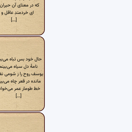
که در معنای آن حیران 
ای خردمندِ عاقل و د
[...]
حال خود بس تباه می‌بی
نامهٔ دل سیاه می‌بینم
یوسف روح را ز شومی ن
مانده در قعر چاه می‌بی
خط طومار عمر می‌خوان
[...]