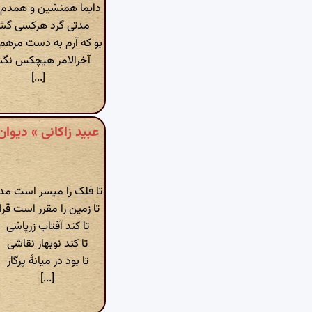
دایما همنشین و همدم
مدتی گرد هرکسی گش
بو که آرم به دست مره
آخرالامر هیچکس نگش
[...]
تا فلک را میسر است مدا
تا زمین را مقرر است قرا
تا کند آفتاب زرپاشی
تا کند نوبهار نقاشی
تا بود در میانهٔ پرگار
[...]