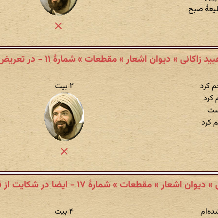
عهٔ صبح
بید زاکانی » دیوان اشعار » مقطعات » شمارهٔ ۱۱ - در تعریض
م کرد
۲ بیت
 کرد
بست
 کرد
ان اشعار » مقطعات » شمارهٔ ۱۷ - ایضا در شکایت از قرض گوید
ده‌ام
۴ بیت