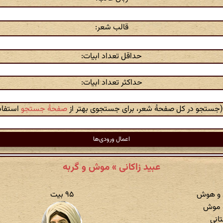
قالب شعر:
حداقل تعداد ابیات:
حداکثر تعداد ابیات:
 (جستجو در کل صفحهٔ شعر، برای جستجوی بهتر از
صفحهٔ جستجو
استفاده
عبید زاکانی » موش و گربه
ش و هوش
۹۵ بیت
و موش
تانی