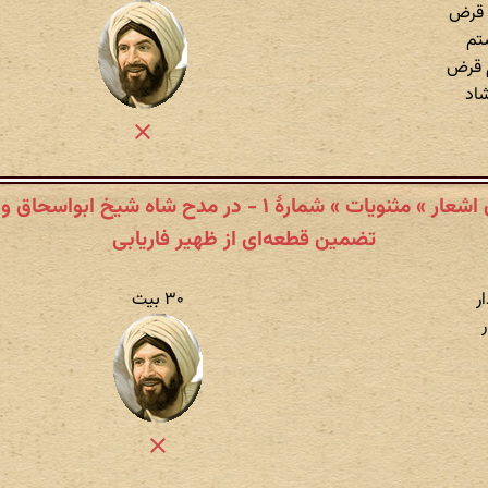
 قرض
تم
م قرض
اد
عبید زاکانی » دیوان اشعار » مثنویات » شمارهٔ ۱ - در مدح ش
تضمین قطعه‌ای از ظهیر فاریابی
ر
۳۰ بیت
ر