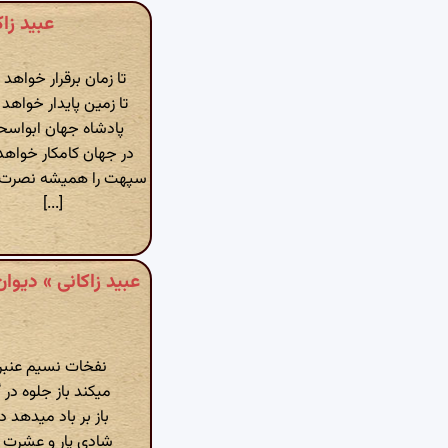
عبید زاکان
تا زمان برقرار خواهد 
تا زمین پایدار خواهد 
پادشاه جهان ابواسح
در جهان کامکار خواهد
سپهت را همیشه نصرت 
[...]
نفخات نسیم عنبر 
میکند باز جلوه در گ
باز بر باد میدهد دل
شادی پار و عشرت پ