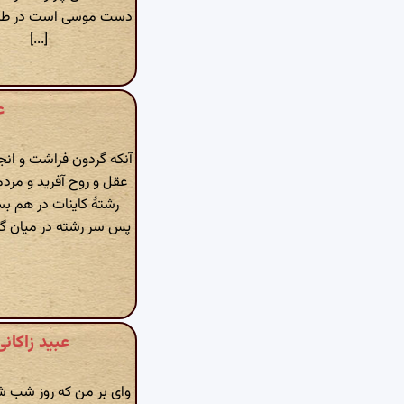
دست موسی است در طلی
[...]
ع
آنکه گردون فراشت و انج
عقل و روح آفرید و مردم
رشتهٔ کاینات در هم 
پس سر رشته در میان گم
عبید زاکانی » دیو
وای بر من که روز شب ش