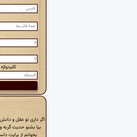
کلیدواژه
اگر داری تو عقل و دان
بیا بشنو حدیث گربه 
بخوانم از برایت داس