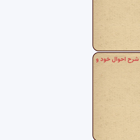
اه شیخ ابواسحاق و شرح احوال خود و