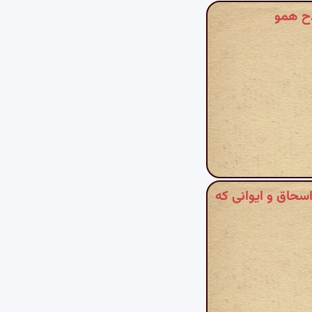
 - ایضا در مدح شیخ ابواسحاق و ایوانی که