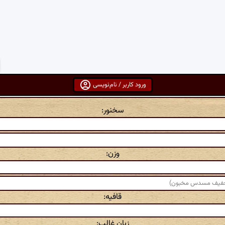
ورود کاربر / نام‌نویسی
سخنور:
وزن:
قافیه:
زبان غالب: