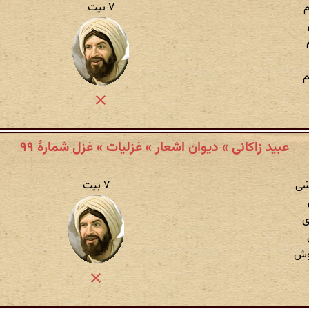
م
۷ بیت
م
عبید زاکانی » دیوان اشعار » غزلیات » غزل شمارهٔ ۹۹
اشی
۷ بیت
ی
وش