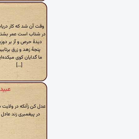
وقت آن شد که کار دریاب
در شتاب است عمر بشتا
دیدهٔ حرص و آز بر دوزی
پنجهٔ زهد و زرق برتابی
ما گدایان کوی میکده‌ای
[...]
عبید
عدل کن زآنکه در ولایت 
در پیغمبری زند عادل