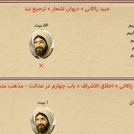
عبید زاکانی » دیوان اشعار » ترجیع بند
یم
۵۶ بیت
بیم
م
م
م
 زاکانی » اخلاق الاشراف » باب چهارم در عدالت - مذهب من
دل
۱ بیت