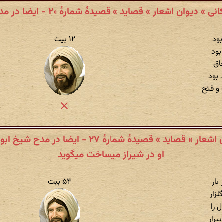
ی » دیوان اشعار » قصاید » قصیدهٔ شمارهٔ ۲۰ - ایضا در مدح همو
بود
۱۲ بیت
بود
اق
 بود
و فتح
عبید زاکانی » دیوان اشعار » قصاید » قصیدهٔ شمارهٔ ۲۷
او در شیراز میساخت میگوید
بار
۵۴ بیت
لزار
 را
یرار