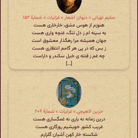
سلیم تهرانی » دیوان اشعار » غزلیات » شمارهٔ ۱۵۲
هنوزم از هوس عشق، خارخاری هست
به سینه ام ز دل تنگ، غنچه واری هست
جهان همیشه مرا رهگذار معشوق است
ز بس که در پی هر گامم انتظاری هست
چه غم ز فتنه ی خیل سکندر و داراست
[...]
حزین لاهیجی » غزلیات » شمارهٔ ۲۰۹
درین زمانه نه یاری نه غمگساری هست
غریب کشور خویشیم روزگاری هست
شکسته خار کهن آشیان گلزارم