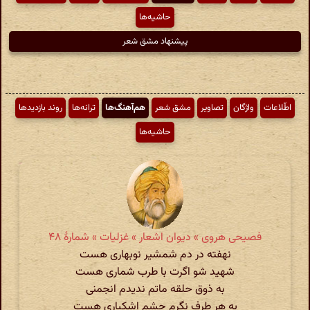
حاشیه‌ها
پیشنهاد مشق شعر
اطّلاعات
واژگان
تصاویر
مشق شعر
هم‌آهنگ‌ها
ترانه‌ها
روند بازدیدها
حاشیه‌ها
فصیحی هروی » دیوان اشعار » غزلیات » شمارهٔ ۴۸
نهفته در دم شمشیر نوبهاری هست
شهید شو اگرت با طرب شماری هست
به ذوق حلقه ماتم ندیدم انجمنی
به هر طرف نگرم چشم اشکباری هست