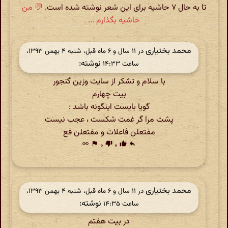
تا به حال ۷ حاشیه برای این شعر نوشته شده است.
💬 من
حاشیه بگذارم ...
محمد بختیاری
در ‫۱۱ سال و ۶ ماه قبل، شنبه ۴ بهمن ۱۳۹۳،
نوشته:
ساعت ۱۴:۳۳
با سلام و تشکر از سایت وزین گنجور
بیت چهارم
گویا بایست اینگونه باشد :
پشت مرا گر غمت شکست ، عجب نیست
مفتعلن فاعلات و مفتعلن فع
link
flag
۰
thumb_down
۰
thumb_up
reply
محمد بختیاری
در ‫۱۱ سال و ۶ ماه قبل، شنبه ۴ بهمن ۱۳۹۳،
نوشته:
ساعت ۱۴:۳۵
در بیت هفتم