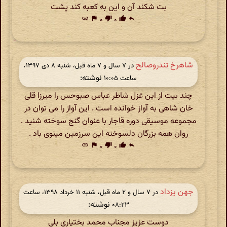
بت شکند آن و این به کعبه کند پشت
link
flag
۰
thumb_down
۰
thumb_up
reply
شاهرخ تندروصالح
در ‫۷ سال و ۷ ماه قبل، شنبه ۸ دی ۱۳۹۷،
نوشته:
ساعت ۱۰:۰۵
چند بیت از این غزل شاطر عباس صبوحس را میرزا قلی
خان شاهی به آواز خوانده است . این آواز را می توان در
مجموعه موسیقی دوره قاجار با عنوان گنج سوخته شنید .
روان همه بزرگان دلسوخته این سرزمین مینوی باد .
link
flag
۰
thumb_down
۰
thumb_up
reply
جهن یزداد
در ‫۷ سال و ۲ ماه قبل، شنبه ۱۱ خرداد ۱۳۹۸، ساعت
نوشته:
۰۸:۲۳
دوست عزیز مجناب محمد بختیاری بلی