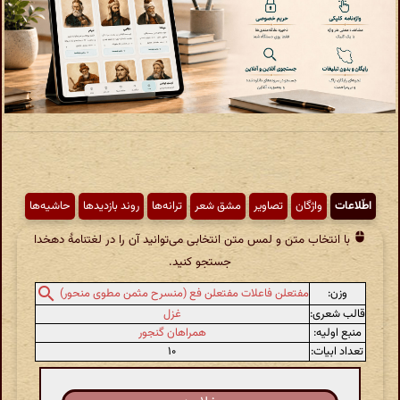
اطّلاعات
واژگان
تصاویر
مشق شعر
ترانه‌ها
روند بازدیدها
حاشیه‌ها
با انتخاب متن و لمس متن انتخابی می‌توانید آن را در لغتنامهٔ دهخدا
جستجو کنید.
وزن:
مفتعلن فاعلات مفتعلن فع (منسرح مثمن مطوی منحور)
قالب شعری:
غزل
منبع اولیه:
همراهان گنجور
تعداد ابیات:
۱۰