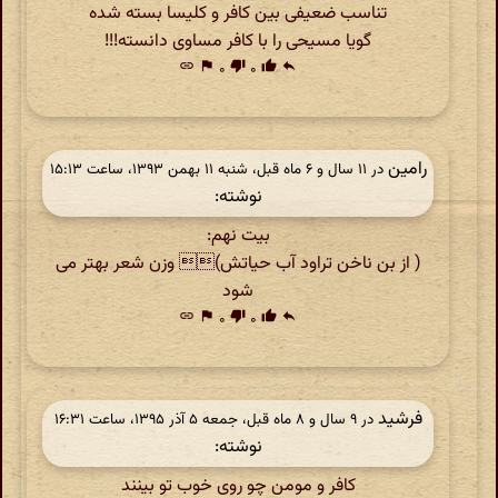
تناسب ضعیفی بین کافر و کلیسا بسته شده
گویا مسیحی را با کافر مساوی دانسته!!!
link
flag
۰
thumb_down
۰
thumb_up
reply
رامین
در ‫۱۱ سال و ۶ ماه قبل، شنبه ۱۱ بهمن ۱۳۹۳، ساعت ۱۵:۱۳
نوشته:
بیت نهم:
( از بن ناخن تراود آب حیاتش) وزن شعر بهتر می
شود
link
flag
۰
thumb_down
۰
thumb_up
reply
فرشید
در ‫۹ سال و ۸ ماه قبل، جمعه ۵ آذر ۱۳۹۵، ساعت ۱۶:۳۱
نوشته:
کافر و مومن چو روی خوب تو بینند