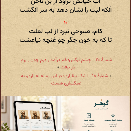
آب حیاتش تراود از بن ناخن
آنکه لبت را نشان دهد به سر انگشت
کام، صبوحی نبرد از لب لعلت
تا که به خون جگر چو غنچه نیاغشت
شمارهٔ ۲۰ - چشم نرگس: غم درآمد ز درم چون ز برم
یار برفت
»
«
شمارهٔ ۱۸ - اشک بیقراری: در این زمانه نه یاری، نه
غمگساری هست