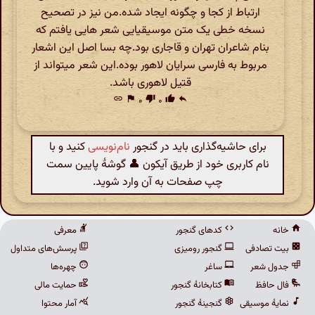
ارتباط از کجا و چگونه ایجاد شده.من نیز در تصحیح
نسخه خطی یک متن موسیقیایی شعر هایی یافتم که
بنام شاعران تهران و قاجاری بود.چه بسا اصل این اشعار
مربوط به فارسی سرایان لاهور بوده.این شعر میتواند از
قتیل لاهوری باشد.
link
flag
۰
thumb_down
۰
thumb_up
reply
برای حاشیه‌گذاری باید در گنجور
نام‌نویسی
کنید و با
نام کاربری خود از طریق آیکون 👤 گوشهٔ پایین سمت
چپ صفحات به آن وارد شوید.
خانه
کدهای گنجور
معرفی
بیت تصادفی
گنجور رومیزی
پرسش‌های متداول
جدول شعر
ساغر
چهره‌ها
فال حافظ
کتابخانهٔ گنجور
حمایت مالی
نمایهٔ موسیقی
گنجینهٔ گنجور
آمار محتوا