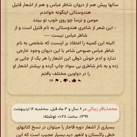
سالها پیش هم از دیوان شاطر عباس و هم از اشعار قتیل
هندوستانی اینگونه خواندم
مومن و ترسا چو روی خوب تو بینند
- این شعر از شاعری هندوستانی به نام قتیل است و از
شاطر عباس نیست ---
البته این کمینه را اعتقاد بر اینست که شخصی به نام
شاطر عباس صبوحی شاعر با این دیوان وجود خارجی
ندارد و ادم خوش ذوقی این اشعار را هر یک از جایی بر
زده و به نام شاطری بی سواد چاپ کرده و بیشتر اشعار او
را در دواوین مختلف یافتم
link
flag
۰
thumb_down
۰
thumb_up
reply
محمدباقر زینالی
در ‫۶ سال و ۳ ماه قبل، سه‌شنبه ۱۶ اردیبهشت
نوشته:
۱۳۹۹، ساعت ۰۱:۲۸
بسیاری از اشعار دوره قاجار را میتوان در نسخ کتابهای
خطی پاکستان و لاهور دید.بسیار عجیب است که این