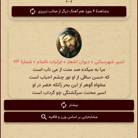
[...]
مشاهدهٔ ۴ مورد هم آهنگ دیگر از صائب تبریزی
اسیر شهرستانی » دیوان اشعار » غزلیات ناتمام » شمارهٔ ۶۳
مرا به میکده صد منت از می ناب است
که حسن ساقی از او نور چشم احباب است
مخواه گوهر از این بحر زآنکه خضر در او
اسیر محنت سرگشتگی چو گرداب است
بیشتر
مشابه‌یابی بر اساس وزن و قافیه