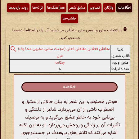
اطّلاعات
واژگان
تصاویر
مشق شعر
هم‌آهنگ‌ها
ترانه‌ها
روند بازدیدها
حاشیه‌ها
با انتخاب متن و لمس متن انتخابی می‌توانید آن را در لغتنامهٔ دهخدا
جستجو کنید.
وزن:
مفاعلن فعلاتن مفاعلن فعلن (مجتث مثمن مخبون محذوف)
قالب شعری:
غزل
منبع اولیه:
چکامه
تعداد ابیات:
۸
خلاصه
هوش مصنوعی: این شعر به بیان حالاتی از عشق و
اضطراب ناشی از آن می‌پردازد. شاعر از دلتنگی و
بی‌تابی خود به خاطر عشق می‌گوید و به توصیف
تأثیرات آن بر زندگی و روحش می‌پردازد. او به این نکته
اشاره می‌کند که تلاش‌های بی‌هدف در جست‌وجوی