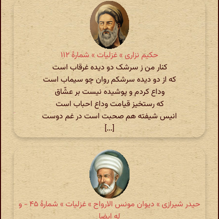
حکیم نزاری » غزلیات » شمارهٔ ۱۱۲
کنار من ز سرشک دو دیده غرقاب است
که از دو دیده سرشکم روان چو سیماب است
وداع کردم و پوشیده نیست بر عشّاق
که رستخیز قیامت وداع احباب است
انیس شیفته هم صحبت است در غم دوست
[...]
حیدر شیرازی » دیوان مونس الارواح » غزلیات » شمارهٔ ۴۵ - و
له ایضا