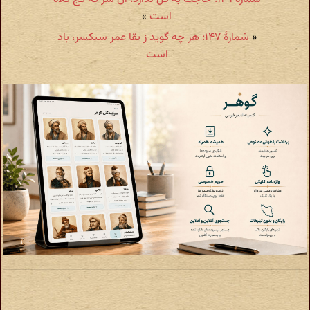
است
»
«
شمارهٔ ۱۴۷: هر چه گوید ز بقا عمر سبکسر، باد
است