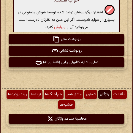
خواب هست.
اخطار:
برگردان‌های تولید شده توسط هوش مصنوعی در
بسیاری از موارد نادرستند. اگر این متن به نظرتان نادرست است
می‌توانید آن را
ویرایش
کنید.
رونوشت متن
رونوشت نشانی
نمای مشابه کتابهای چاپی (فقط رایانه)
اطّلاعات
واژگان
تصاویر
مشق شعر
هم‌آهنگ‌ها
ترانه‌ها
روند بازدیدها
حاشیه‌ها
محاسبهٔ بسامد واژگان