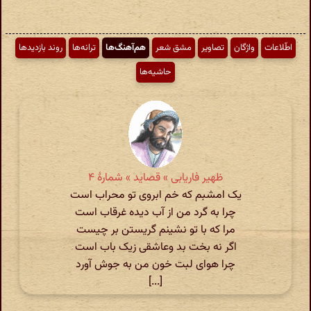
اطّلاعات
واژگان
تصاویر
مشق شعر
هم‌آهنگ‌ها
ترانه‌ها
روند بازدیدها
حاشیه‌ها
ظهیر فاریابی » قصاید » شمارهٔ ۴
یک امشبم که خم ابروی تو محراب است
چرا به گرد من از آب دیده غرقاب است
مرا که با تو نشینم گریستن بر چیست
اگر نه بخت بد وعاشقی زیک باب است
چرا هوای لبت خون من به جوش آورد
[...]