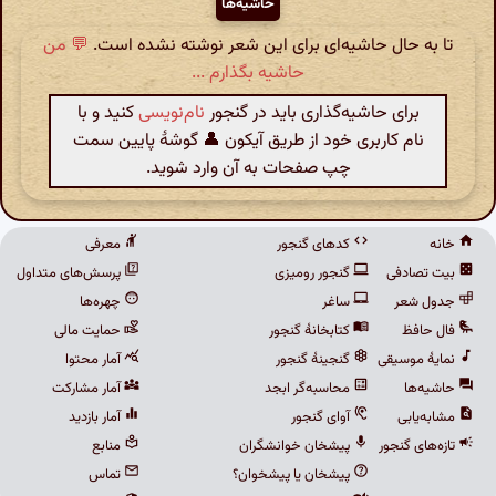
حاشیه‌ها
تا به حال حاشیه‌ای برای این شعر نوشته نشده است.
💬 من
حاشیه بگذارم ...
برای حاشیه‌گذاری باید در گنجور
نام‌نویسی
کنید و با
نام کاربری خود از طریق آیکون 👤 گوشهٔ پایین سمت
چپ صفحات به آن وارد شوید.
خانه
کدهای گنجور
معرفی
بیت تصادفی
گنجور رومیزی
پرسش‌های متداول
جدول شعر
ساغر
چهره‌ها
فال حافظ
کتابخانهٔ گنجور
حمایت مالی
نمایهٔ موسیقی
گنجینهٔ گنجور
آمار محتوا
حاشیه‌ها
محاسبه‌گر ابجد
آمار مشارکت
مشابه‌یابی
آوای گنجور
آمار بازدید
تازه‌های گنجور
پیشخان خوانشگران
منابع
پیشخان یا پیشخوان؟
تماس