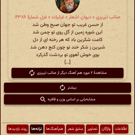
صائب تبریزی » دیوان اشعار » غزلیات » غزل شمارهٔ ۴۳۸۶
از حسن غریب تو جهان صبح وطن شد
این شوره زمین از گل روی تو چمن شد
کامت شکرین باد که هر رخنه ای از دل
شیرین ز شکر خند تو چون کنج دهن شد
بوی خوش آهوی تو بردشت گذرکرد
[...]
مشاهدهٔ ۲ مورد هم آهنگ دیگر از صائب تبریزی
بیشتر
مشابه‌یابی بر اساس وزن و قافیه
اطّلاعات
واژگان
تصاویر
مشق شعر
هم‌آهنگ‌ها
ترانه‌ها
روند بازدیدها