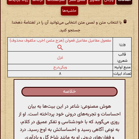
حاشیه‌ها
با انتخاب متن و لمس متن انتخابی می‌توانید آن را در لغتنامهٔ دهخدا
جستجو کنید.
مفعول مفاعیل مفاعیل فعولن (هزج مثمن اخرب مکفوف محذوف)
وزن:
قالب
غزل
شعری:
منبع اولیه:
ویکی‌درج
تعداد ابیات:
۸
خلاصه
هوش مصنوعی: شاعر در این بیت‌ها به بیان
احساسات و تجربه‌های درونی خود پرداخته است. او از
روزی می‌گوید که با خودشناسی و تفکر عمیق در کلام،
به نوعی آگاهی رسید و احساساتش به اوج رسید. درد
و فغان‌های درونی او به مانند شاخ گل و یادآوری