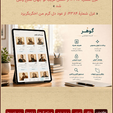
شد
»
«
غزل شمارهٔ ۴۳۸۴: از عود دل گرم من اخگربگریزد
اطّلاعات
واژگان
تصاویر
مشق شعر
هم‌آهنگ‌ها
ترانه‌ها
روند بازدیدها