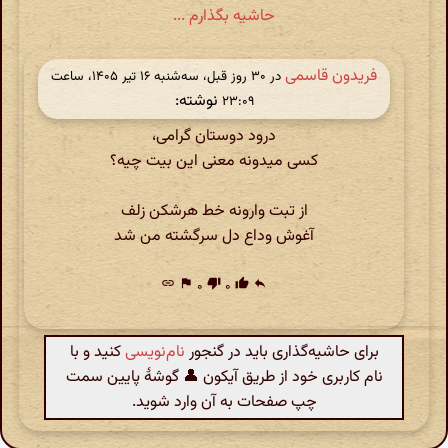
حاشیه بگذارم ...
فریدون قاسمی
در ‫۳۰ روز قبل، سه‌شنبه ۱۶ تیر ۱۴۰۵، ساعت
نوشته:
۲۳:۰۹
درود دوستان گرامی،
کسی میدونه معنی این بیت چیه؟
از تبت وارونه خط هرشکن زلف
آغوش وداع دل سرگشته من شد
link
flag
۰
thumb_down
۰
thumb_up
reply
برای حاشیه‌گذاری باید در گنجور
نام‌نویسی
کنید و با
نام کاربری خود از طریق آیکون 👤 گوشهٔ پایین سمت
چپ صفحات به آن وارد شوید.