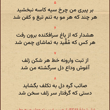
بر پیری من چرخ سیه کاسه نبخشید
هر چند که هر مو به تنم تیغ و کفن شد
هشدار که از باغ سرافکنده برون رفت
هر کس که مُقََّید به تماشای چمن شد
از تبت وارونه خط هر شکن زلف
آغوش وداع دل سرگشته من شد
صائب گره دل به تکلف بگشاید
دستی که گرفتار سر زلف سخن شد
غزل شمارهٔ ۴۳۸۶: از حسن غریب تو جهان صبح وطن