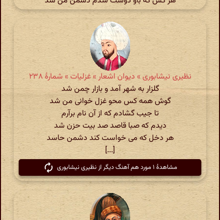
هر کس که باو دوست شدم دشمن من شد
نظیری نیشابوری » دیوان اشعار » غزلیات » شمارهٔ ۲۳۸
گلزار به شهر آمد و بازار چمن شد
گوش همه کس محو غزل خوانی من شد
تا جیب گشادم که از آن نام برآرم
دیدم که صبا قاصد صد بیت حزن شد
هر دخل که می خواست کند دشمن حاسد
[...]
مشاهدهٔ ۱ مورد هم آهنگ دیگر از نظیری نیشابوری