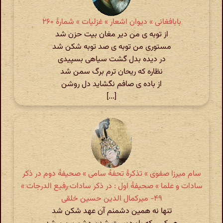
بابافغانی » دیوان اشعار » غزلیات » شمارهٔ ۲۶۰
از توبه ی من دیر مغان بیت حزن شد
مستوری من توبه ی صد توبه شکن شد
در دیده بدل گشت سیاهی بسپیدی
نظاره که ریحان ترم برگ سمن شد
از باده ی صافم نگشاید دل روشن
[...]
سام میرزا صفوی » تذکرهٔ تحفهٔ سامی » صحیفهٔ دوم در ذکر
سادات و علما » صحیفهٔ اول : در ذکر سادات رفیع الدرجات »
۴۹- میرکمال الدین حسین خلقی
تنها نه همین دشمنم آن عهد شکن شد