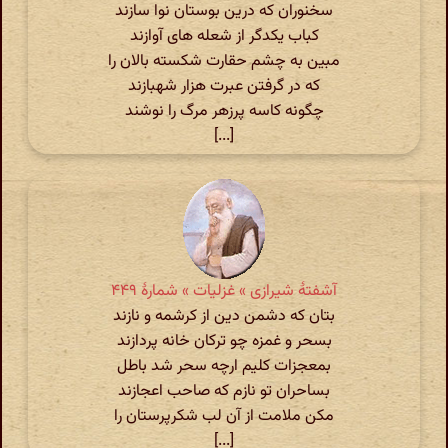
سخنوران که درین بوستان نوا سازند
کباب یکدگر از شعله های آوازند
مبین به چشم حقارت شکسته بالان را
که در گرفتن عبرت هزار شهبازند
چگونه کاسه پرزهر مرگ را نوشند
[...]
آشفتهٔ شیرازی » غزلیات » شمارهٔ ۴۴۹
بتان که دشمن دین از کرشمه و نازند
بسحر و غمزه چو ترکان خانه پردازند
بمعجزات کلیم ارچه سحر شد باطل
بساحران تو نازم که صاحب اعجازند
مکن ملامت از آن لب شکرپرستان را
[...]