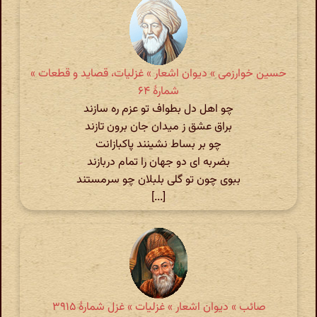
حسین خوارزمی » دیوان اشعار » غزلیات، قصاید و قطعات »
شمارهٔ ۶۴
چو اهل دل بطواف تو عزم ره سازند
براق عشق ز میدان جان برون تازند
چو بر بساط نشینند پاکبازانت
بضربه ای دو جهان را تمام دربازند
ببوی چون تو گلی بلبلان چو سرمستند
[...]
صائب » دیوان اشعار » غزلیات » غزل شمارهٔ ۳۹۱۵