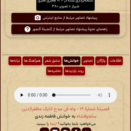
نسخه‌برداری شده در ۹۳۴ هجری قمری
شیراز » تصویر ۳۸۰
پیشنهاد تصاویر مرتبط از منابع اینترنتی
راهنمای نحوهٔ پیشنهاد تصاویر مرتبط از گنجینهٔ گنجور
اطّلاعات
واژگان
تصاویر
خوانش‌ها
مشق شعر
هم‌آهنگ‌ها
ترانه‌ها
روند بازدیدها
حاشیه‌ها
قصیدهٔ شمارهٔ ۱۹ - وله فی مدح اتابک مظفرالدین
سلجوقشاه
به خوانش فاطمه زندی
می‌خواهید شما بخوانید؟
اینجا
را ببینید.