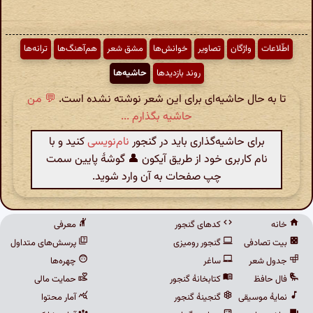
اطّلاعات
واژگان
تصاویر
خوانش‌ها
مشق شعر
هم‌آهنگ‌ها
ترانه‌ها
روند بازدیدها
حاشیه‌ها
تا به حال حاشیه‌ای برای این شعر نوشته نشده است.
💬 من
حاشیه بگذارم ...
برای حاشیه‌گذاری باید در گنجور
نام‌نویسی
کنید و با
نام کاربری خود از طریق آیکون 👤 گوشهٔ پایین سمت
چپ صفحات به آن وارد شوید.
خانه
کدهای گنجور
معرفی
بیت تصادفی
گنجور رومیزی
پرسش‌های متداول
جدول شعر
ساغر
چهره‌ها
فال حافظ
کتابخانهٔ گنجور
حمایت مالی
نمایهٔ موسیقی
گنجینهٔ گنجور
آمار محتوا