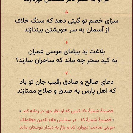
سزای خصم تو گیتی دهد که سنگ خلاف
از آسمان به سر خویشتن بیندازند
بلاغت ید بیضای موسی عمران
به کید سحر چه ماند که ساحران سازند؟
دعای صالح و صادق رقیب جان تو باد
که اهل پارس به صدق و صلاح ممتازند
قصیدهٔ شمارهٔ ۲۰: کسی که او نظر مهر در زمانه کند
»
«
قصیدهٔ شمارهٔ ۱۸ - در ستایش علاء الدین عطاملک
جوینی صاحب دیوان: کدام باغ به دیدار دوستان ماند