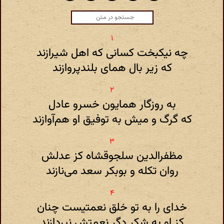
چه نیکبخت کسانی که اهل شیرازند
که زیر بال همای بلندپروازند
به روزگار همایون خسرو عادل
که گرگ و میش به توفیق او هم‌آوازند
مظفرالدین سلجوقشاه کز عدلش
روان تکله و بوبکر سعد می‌نازند
خدای را به تو خلق نعمتیست چنان
کز او به شکر دگر نعمتش نپردازند