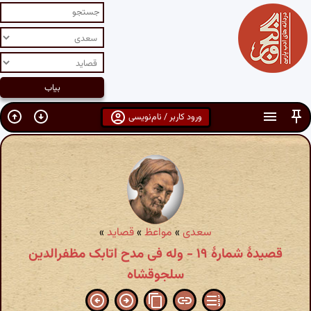
ورود کاربر / نام‌نویسی
سعدی
»
مواعظ
»
قصاید
»
قصیدهٔ شمارهٔ ۱۹ - وله فی مدح اتابک مظفرالدین
سلجوقشاه