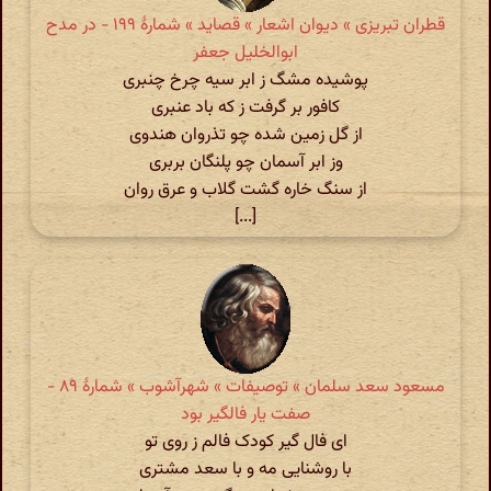
قطران تبریزی » دیوان اشعار » قصاید » شمارهٔ ۱۹۹ - در مدح
ابوالخلیل جعفر
پوشیده مشگ ز ابر سیه چرخ چنبری
کافور بر گرفت ز که باد عنبری
از گل زمین شده چو تذروان هندوی
وز ابر آسمان چو پلنگان بربری
از سنگ خاره گشت گلاب و عرق روان
[...]
مسعود سعد سلمان » توصیفات » شهرآشوب » شمارهٔ ۸۹ -
صفت یار فالگیر بود
ای فال گیر کودک فالم ز روی تو
با روشنایی مه و با سعد مشتری