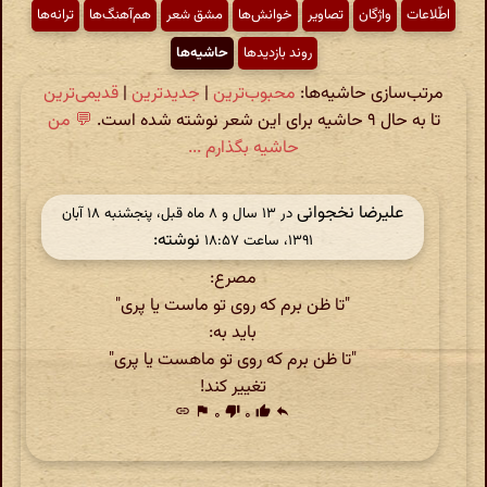
اطّلاعات
واژگان
تصاویر
خوانش‌ها
مشق شعر
هم‌آهنگ‌ها
ترانه‌ها
روند بازدیدها
حاشیه‌ها
مرتب‌سازی حاشیه‌ها:
محبوب‌ترین
|
جدیدترین
|
قدیمی‌ترین
تا به حال ۹ حاشیه برای این شعر نوشته شده است.
💬 من
حاشیه بگذارم ...
علیرضا نخجوانی
در ‫۱۳ سال و ۸ ماه قبل، پنجشنبه ۱۸ آبان
نوشته:
۱۳۹۱، ساعت ۱۸:۵۷
مصرع:
"تا ظن برم که روی تو ماست یا پری"
باید به:
"تا ظن برم که روی تو ماهست یا پری"
تغییر کند!
link
flag
۰
thumb_down
۰
thumb_up
reply