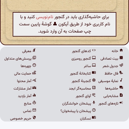
برای حاشیه‌گذاری باید در گنجور
نام‌نویسی
کنید و با
نام کاربری خود از طریق آیکون 👤 گوشهٔ پایین سمت
چپ صفحات به آن وارد شوید.
خانه
کدهای گنجور
معرفی
بیت تصادفی
گنجور رومیزی
پرسش‌های متداول
جدول شعر
ساغر
چهره‌ها
فال حافظ
کتابخانهٔ گنجور
حمایت مالی
نمایهٔ موسیقی
گنجینهٔ گنجور
آمار محتوا
حاشیه‌ها
محاسبه‌گر ابجد
آمار مشارکت
مشابه‌یابی
آوای گنجور
آمار بازدید
تازه‌های گنجور
پیشخان خوانشگران
منابع
پیشخان یا پیشخوان؟
تماس
نسکبان
حریم خصوصی