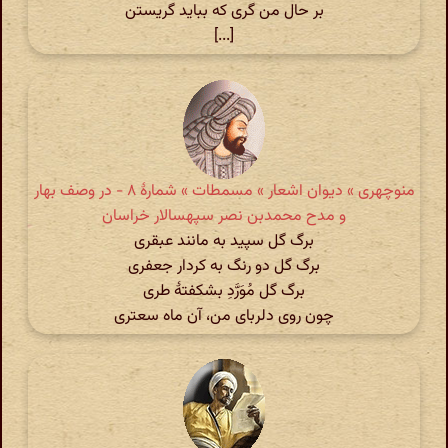
بر حال من گری که بباید گریستن
[...]
منوچهری » دیوان اشعار » مسمطات » شمارهٔ ۸ - در وصف بهار
و مدح محمدبن نصر سپهسالار خراسان
برگ گل سپید به مانند عبقری
برگ گل دو رنگ به کردار جعفری
برگ گل مُوَرَّدِ بشکفتهٔ طری
چون روی دلربای من، آن ماه سعتری