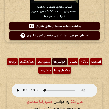
کلیات سعدی مصور و مذهب
نسخه‌برداری شده در ۹۳۴ هجری قمری
شیراز » تصویر ۶۸۱
پیشنهاد تصاویر مرتبط از منابع اینترنتی
راهنمای نحوهٔ پیشنهاد تصاویر مرتبط از گنجینهٔ گنجور
اطّلاعات
واژگان
تصاویر
خوانش‌ها
مشق شعر
هم‌آهنگ‌ها
ترانه‌ها
روند بازدیدها
حاشیه‌ها
غزل ۵۵۱
به خوانش
حمیدرضا محمدی
می‌خواهید شما بخوانید؟
اینجا
را ببینید.