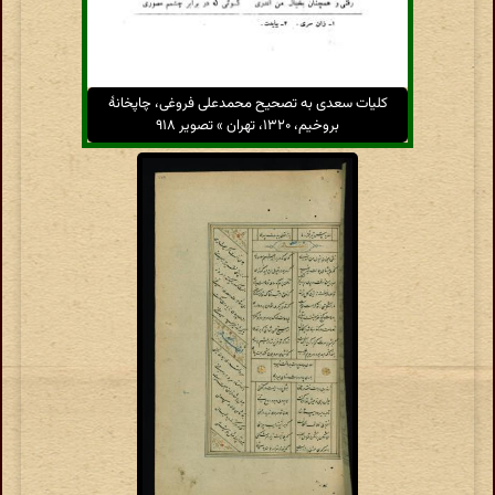
کلیات سعدی به تصحیح محمدعلی فروغی، چاپخانهٔ
بروخیم، ۱۳۲۰، تهران » تصویر ۹۱۸