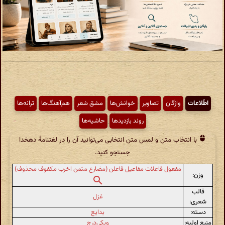
اطّلاعات
واژگان
تصاویر
خوانش‌ها
مشق شعر
هم‌آهنگ‌ها
ترانه‌ها
روند بازدیدها
حاشیه‌ها
با انتخاب متن و لمس متن انتخابی می‌توانید آن را در لغتنامهٔ دهخدا
جستجو کنید.
مفعول فاعلات مفاعیل فاعلن (مضارع مثمن اخرب مکفوف محذوف)
وزن:
قالب
غزل
شعری:
دسته:
بدایع
منبع اولیه:
ویکی‌درج