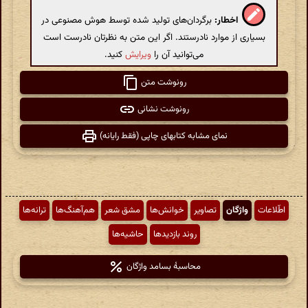
اخطار:
برگردان‌های تولید شده توسط هوش مصنوعی در
بسیاری از موارد نادرستند. اگر این متن به نظرتان نادرست است
می‌توانید آن را
ویرایش
کنید.
رونوشت متن
رونوشت نشانی
نمای مشابه کتابهای چاپی (فقط رایانه)
اطّلاعات
واژگان
تصاویر
خوانش‌ها
مشق شعر
هم‌آهنگ‌ها
ترانه‌ها
روند بازدیدها
حاشیه‌ها
محاسبهٔ بسامد واژگان