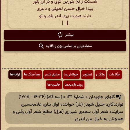
هستت ز نخ بلورین گوی و در آن بلور
پیدا خیال حسن لطیفی و دلبری
دارند صورت پری اندر بلور و تو
[...]
بیشتر
مشابه‌یابی بر اساس وزن و قافیه
اطّلاعات
واژگان
تصاویر
خوانش‌ها
مشق شعر
هم‌آهنگ‌ها
ترانه‌ها
روند بازدیدها
حاشیه‌ها
گلهای جاویدان » شمارهٔ ۱۳۱ » (سه گاه) (۱۶:۳۶ - ۱۷:۱۵)
نوازندگان: جلیل شهناز (‎تار) خواننده آواز: بنان، غلامحسین
سراینده شعر آواز: سعدی شیرازی (غزل) مطلع شعر آواز: رفتی و
همچنان به خیال من اندری