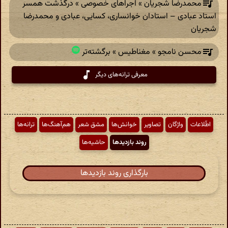
محمدرضا شجریان » اجراهای خصوصی » درگذشت همسر
استاد عبادی – استادان خوانساری، کسایی، عبادی و محمدرضا
شجریان
محسن نامجو » مغناطیس » برگشته‌تر
معرفی ترانه‌های دیگر
اطّلاعات
واژگان
تصاویر
خوانش‌ها
مشق شعر
هم‌آهنگ‌ها
ترانه‌ها
روند بازدیدها
حاشیه‌ها
بارگذاری روند بازدیدها