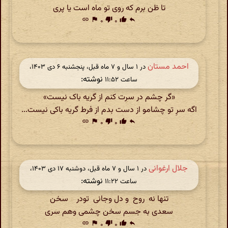
تا ظن برم که روی تو ماه است یا پری
link
flag
۰
thumb_down
۰
thumb_up
reply
احمد مستان
در ‫۱ سال و ۷ ماه قبل، پنجشنبه ۶ دی ۱۴۰۳،
نوشته:
ساعت ۱۱:۵۲
«گر چشم در سرت کنم از گریه باک نیست»
اگه سرِ تو چشامو از دست بدم از فرط گریه باکی نیست...
link
flag
۰
thumb_down
۰
thumb_up
reply
جلال ارغوانی
در ‫۱ سال و ۷ ماه قبل، دوشنبه ۱۷ دی ۱۴۰۳،
نوشته:
ساعت ۱۱:۲۲
تنها نه روح و دل وجانی تودر سخن
سعدی به جسم سخن چشمی وهم سری
link
flag
۰
thumb_down
۰
thumb_up
reply