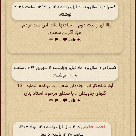
کسرا
در ‫۱۱ سال و ۱ ماه قبل، یکشنبه ۱۴ تیر ۱۳۹۴، ساعت ۲۱:۳۸
نوشته:
وااااای از بیت دوم ... ساعتها مات این بیت بودم...
هزار آفرین سعدی
link
flag
۰
thumb_down
۰
thumb_up
reply
کسرا
در ‫۱۰ سال و ۱۱ ماه قبل، چهارشنبه ۱۱ شهریور ۱۳۹۴، ساعت
نوشته:
۲۳:۱۸
آواز شاهکار این جاودان شعر... در برنامه شماره 131
گلهای جاویدان... با صدای مرحوم استاد بنان
link
flag
۰
thumb_down
۰
thumb_up
reply
احمد حکیمی
در ‫۲ سال قبل، یکشنبه ۱۴ مرداد ۱۴۰۳،
پاسخ داده:
ساعت ۱۳:۲۸