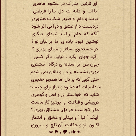
ای نازنین بتاز که در عشوه ماهری
با آب و دانه ات دل ما را فریفتی
دربند و دام و صید ِ شکارت هنروری
دردیست داغ عشق و دوا بی اثر شود
آنگه که جام بر لب شیدای دیگری
نوشین نبود باده ی ما بر لبان تو ؟
در جستجوی ساغر و مینای بهتری ؟
گرد جهان بگرد ، نیابی دگر کسی
چون من بر آستانه ی درگاه، مشتری
مهری نشسته بر دل و نالان نمی شوم
حتی گهی که بر دل ما همچو خنجری
میدانم ات که عشوه و نازاز برای چیست
شاید که خواستار زر و لعل و گوهری
درویشی و قناعت و پرهیز کار ماست
ما را کجاست جز دل ِ مشتاق زیوری ؟
اینک ” نیا “ و بیدلی و عشق و انتظار
اکنون تو و حکایت آن تاج و سروری
link
flag
۰
thumb_down
۰
thumb_up
reply