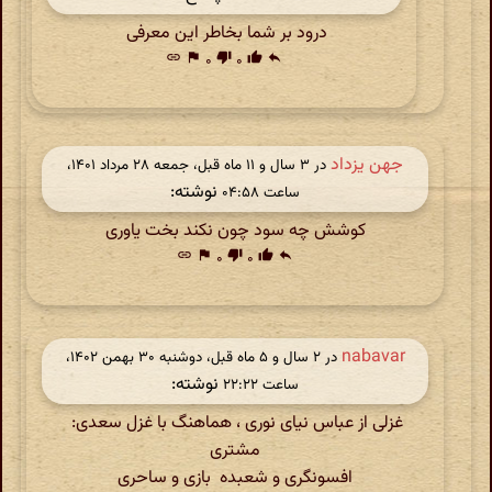
درود بر شما بخاطر این معرفی
link
flag
۰
thumb_down
۰
thumb_up
reply
جهن یزداد
در ‫۳ سال و ۱۱ ماه قبل، جمعه ۲۸ مرداد ۱۴۰۱،
نوشته:
ساعت ۰۴:۵۸
کوشش چه سود چون نکند بخت یاوری
link
flag
۰
thumb_down
۰
thumb_up
reply
nabavar
در ‫۲ سال و ۵ ماه قبل، دوشنبه ۳۰ بهمن ۱۴۰۲،
نوشته:
ساعت ۲۲:۲۲
غزلی از عباس نیای نوری ، هماهنگ با غزل سعدی:
مشتری
افسونگری و شعبده بازی و ساحری