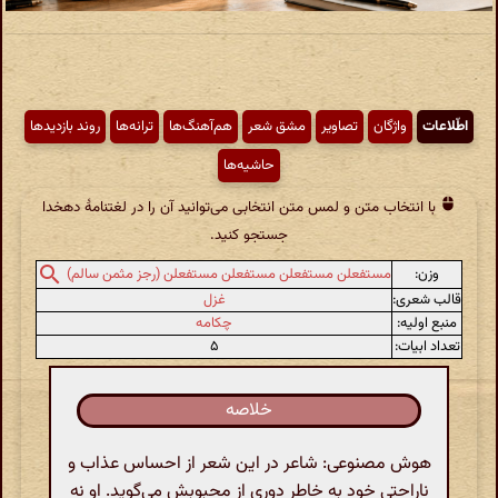
اطّلاعات
واژگان
تصاویر
مشق شعر
هم‌آهنگ‌ها
ترانه‌ها
روند بازدیدها
حاشیه‌ها
با انتخاب متن و لمس متن انتخابی می‌توانید آن را در لغتنامهٔ دهخدا
جستجو کنید.
وزن:
مستفعلن مستفعلن مستفعلن مستفعلن (رجز مثمن سالم)
قالب شعری:
غزل
منبع اولیه:
چکامه
تعداد ابیات:
۵
خلاصه
هوش مصنوعی: شاعر در این شعر از احساس عذاب و
ناراحتی خود به خاطر دوری از محبوبش می‌گوید. او نه