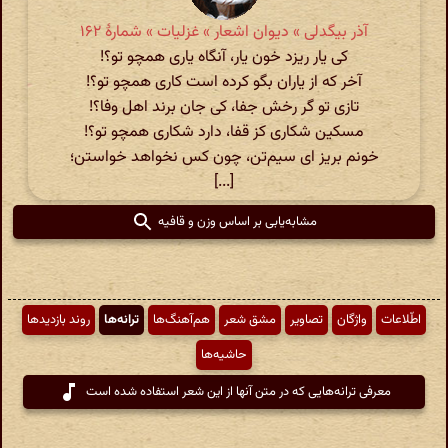
آذر بیگدلی » دیوان اشعار » غزلیات » شمارهٔ ۱۶۲
کی یار ریزد خون یار، آنگاه یاری همچو تو؟!
آخر که از یاران بگو کرده است کاری همچو تو؟!
تازی تو گر رخش جفا، کی جان برند اهل وفا؟!
مسکین شکاری کز قفا، دارد شکاری همچو تو؟!
خونم بریز ای سیم‌تن، چون کس نخواهد خواستن؛
[...]
مشابه‌یابی بر اساس وزن و قافیه
اطّلاعات
واژگان
تصاویر
مشق شعر
هم‌آهنگ‌ها
ترانه‌ها
روند بازدیدها
حاشیه‌ها
معرفی ترانه‌هایی که در متن آنها از این شعر استفاده شده است