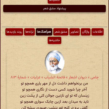
پیشنهاد مشق شعر
اطّلاعات
واژگان
تصاویر
مشق شعر
هم‌آهنگ‌ها
ترانه‌ها
روند بازدیدها
حاشیه‌ها
جامی » دیوان اشعار » فاتحة الشباب » غزلیات » شمارهٔ ۸۱۳
من برنخواهم داشت دل از مهر یاری همچو تو
آخر چرا شوید کسی دست از نگاری همچو تو
زینسان که تو ای نازنین جولان کنی از پشت زین
ناید به میدان بعد ازین چابک سواری همچو تو
گفتی برو در کنج غم بنشین صبوری پیشه کن