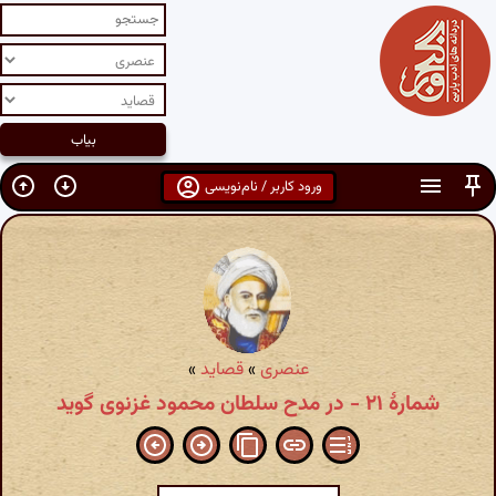
ورود کاربر / نام‌نویسی
عنصری
»
قصاید
»
شمارهٔ ۲۱ - در مدح سلطان محمود غزنوی گوید