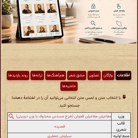
اطّلاعات
واژگان
تصاویر
مشق شعر
هم‌آهنگ‌ها
ترانه‌ها
روند بازدیدها
حاشیه‌ها
با انتخاب متن و لمس متن انتخابی می‌توانید آن را در لغتنامهٔ دهخدا
جستجو کنید.
وزن:
مفاعیلن مفاعیلن فعولن (هزج مسدس محذوف یا وزن دوبیتی)
قالب
قصیده
شعری:
منبع اولیه:
سیاوش جعفری