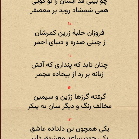
چو بینی قد ایشان را تو گویی
همی شمشاد روید بر معصفر
فروزان حلبۀ زرین کمرشان
ز چینی صدره و دیبای احمر
چنان تابد که پنداری که آتش
زبانه بر زد از بیجاده مجمر
گرفته گرزها زرّین و سیمین
مخالف رنگ و دیگر سان به پیکر
یکی همچون تن دلداده عاشق
یکی چون ساعد معشوق دلبر