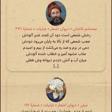
محتشم کاشانی » دیوان اشعار » غزلیات » شمارهٔ ۳۳۱
رخش شمعی است دود آن کمند عنبر آلودش
عجب شمعی که از بالا به پایان می‌رود دودش
دمی در بزم و صد ره می‌کشد از بیم و امیدم
عتاب عشوه آمیز و خطاب خنده آلودش
میان آب و آتش داردم دیوانه وش طفلی
[...]
میلی » دیوان اشعار » غزلیات » شمارهٔ ۱۹۶
شوم از مدعی خوشدل، چو بینم از تو خشنودش