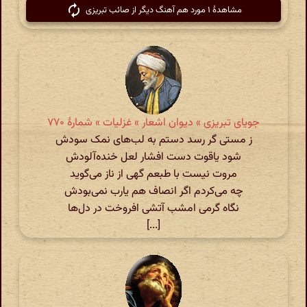
مشاهدهٔ ۱ مورد هم آهنگ دیگر از صائب تبریزی
جویای تبریزی » دیوان اشعار » غزلیات » شمارهٔ ۷۷۰
ز مستی گر رسد دستم به لب‌های نمک سودش
شود یاقوت دست افشار لعل خنده‌آلودش
مروت نیست با طبعم گهی از ناز می‌گوید
چه می‌کردم اگر انصاف هم یارب نمی‌بودش
نگاه گرمی امشب آتشی افروخت در دل‌ها
[...]