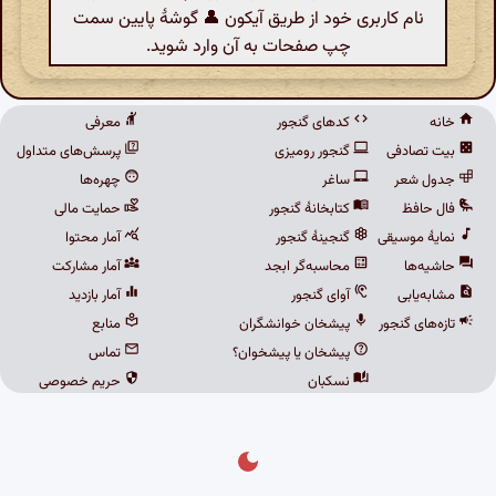
نام کاربری خود از طریق آیکون 👤 گوشهٔ پایین سمت
چپ صفحات به آن وارد شوید.
خانه
کدهای گنجور
معرفی
بیت تصادفی
گنجور رومیزی
پرسش‌های متداول
جدول شعر
ساغر
چهره‌ها
فال حافظ
کتابخانهٔ گنجور
حمایت مالی
نمایهٔ موسیقی
گنجینهٔ گنجور
آمار محتوا
حاشیه‌ها
محاسبه‌گر ابجد
آمار مشارکت
مشابه‌یابی
آوای گنجور
آمار بازدید
تازه‌های گنجور
پیشخان خوانشگران
منابع
پیشخان یا پیشخوان؟
تماس
نسکبان
حریم خصوصی