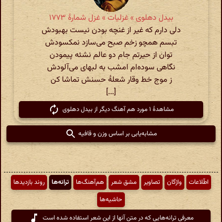
بیدل دهلوی » غزلیات » غزل شمارهٔ ۱۷۷۳
دلی دارم که غیر از غنچه بودن نیست بهبودش
تبسم همچو زخم صبح می‌سازد نمکسودش
توان از حیرتم جام دو عالم نشئه پیمودن
نگاهی سوده‌ام امشب به لبهای می‌آلودش
ز موج خط‌ وقار شعلهٔ حسنش تماشا کن
[...]
مشاهدهٔ ۱ مورد هم آهنگ دیگر از بیدل دهلوی
مشابه‌یابی بر اساس وزن و قافیه
اطّلاعات
واژگان
تصاویر
مشق شعر
هم‌آهنگ‌ها
ترانه‌ها
روند بازدیدها
حاشیه‌ها
معرفی ترانه‌هایی که در متن آنها از این شعر استفاده شده است