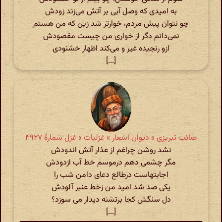
به امیدی که وصل آبی بر آتش می‌زند زودش
چو نتوان پیش مردم، خوارتر شد زین که من هستم
نمی‌دانم دگر از خواری من چیست مقصودش
ازو رنجیده غیر و می‌کند اظهار خشنودی
[...]
صائب تبریزی » دیوان اشعار » غزلیات » غزل شمارهٔ ۴۹۲۷
نشد روشن چراغم از عذار آتش اندودش
مگر چشمی دهم درموسم خط آب ازدودش
اجابتهاست درطالع دعای دامن شب را
یکی صد شد امید من زخط عنبر آلودش
دل سنگش کجا برتشنه دیدار می سوزد؟
[...]