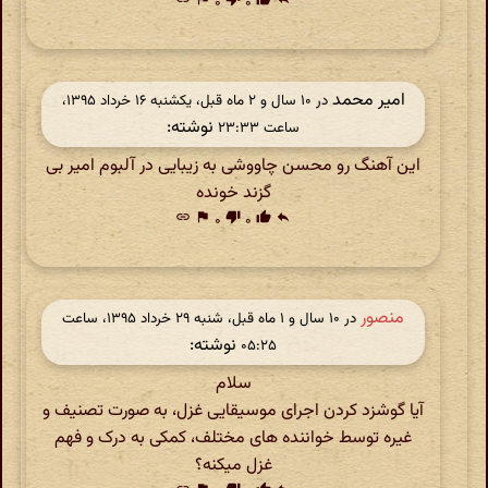
۰
۰
امیر محمد
در ‫۱۰ سال و ۲ ماه قبل، یکشنبه ۱۶ خرداد ۱۳۹۵،
نوشته:
ساعت ۲۳:۳۳
این آهنگ رو محسن چاووشی به زیبایی در آلبوم امیر بی
گزند خونده
link
flag
۰
thumb_down
۰
thumb_up
reply
منصور
در ‫۱۰ سال و ۱ ماه قبل، شنبه ۲۹ خرداد ۱۳۹۵، ساعت
نوشته:
۰۵:۲۵
سلام
آیا گوشزد کردن اجرای موسیقایی غزل، به صورت تصنیف و
غیره توسط خواننده های مختلف، کمکی به درک و فهم
غزل میکنه؟