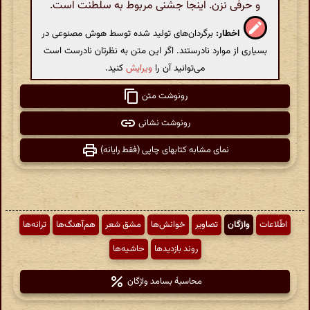
و حرفی نزن. اینجا جشنی مربوط به سلطنت است.
اخطار:
برگردان‌های تولید شده توسط هوش مصنوعی در
بسیاری از موارد نادرستند. اگر این متن به نظرتان نادرست است
می‌توانید آن را
ویرایش
کنید.
رونوشت متن
رونوشت نشانی
نمای مشابه کتابهای چاپی (فقط رایانه)
اطّلاعات
واژگان
تصاویر
خوانش‌ها
مشق شعر
هم‌آهنگ‌ها
ترانه‌ها
روند بازدیدها
حاشیه‌ها
محاسبهٔ بسامد واژگان