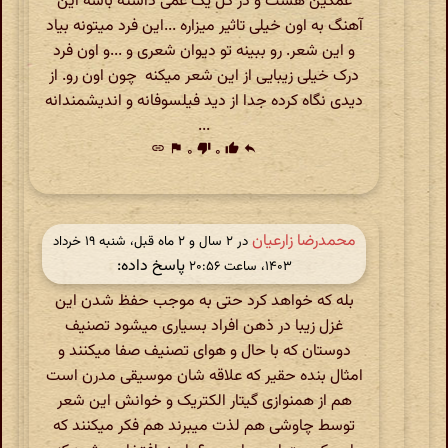
غمگین هست و در کل یک غمی داشته باشه این
آهنگ به اون خیلی تاثیر میزاره ...این فرد میتونه بیاد
و این شعر. رو ببینه تو دیوان شعری و ...و اون فرد
درک خیلی زیبایی از این شعر میکنه چون اون رو. از
دیدی نگاه کرده جدا از دید فیلسوفانه و اندیشمندانه
...
link
flag
۰
thumb_down
۰
thumb_up
reply
محمدرضا زارعیان
در ‫۲ سال و ۲ ماه قبل، شنبه ۱۹ خرداد
پاسخ داده:
۱۴۰۳، ساعت ۲۰:۵۶
بله که خواهد کرد حتی به موجب حفظ شدن این
غزل زیبا در ذهن افراد بسیاری میشود تصنیف
دوستان که با حال و هوای تصنیف صفا میکنند و
امثال بنده حقیر که علاقه شان موسیقی مدرن است
هم از همنوازی گیتار الکتریک و خوانش این شعر
توسط چاوشی هم لذت میبرند هم فکر میکنند که