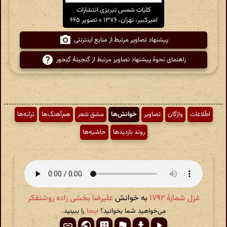
کلیات شمس تبریزی انتشارات
امیرکبیر، تهران، ۱۳۷۶ » تصویر ۶۶۵
پیشنهاد تصاویر مرتبط از منابع اینترنتی
راهنمای نحوهٔ پیشنهاد تصاویر مرتبط از گنجینهٔ گنجور
اطّلاعات
واژگان
تصاویر
خوانش‌ها
مشق شعر
هم‌آهنگ‌ها
ترانه‌ها
روند بازدیدها
حاشیه‌ها
غزل شمارهٔ ۱۷۹۲
به خوانش
علیرضا بخشی زاده روشنفکر
می‌خواهید شما بخوانید؟
اینجا
را ببینید.