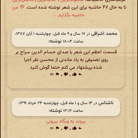
تا به حال ۴۷ حاشیه برای این شعر نوشته شده است.
💬 من
حاشیه بگذارم ...
محمد اشرافی
در ‫۱۷ سال و ۹ ماه قبل، چهارشنبه ۱ آبان ۱۳۸۷،
نوشته:
ساعت ۱۸:۰۴
قسمت اعظم این شعر با صدای حسام الدین سراج بر
روی تصنیفی به یاد ماندنی از محسن نفر اجرا
شده.پیشنهاد می کنم حتما گوش کنید
link
flag
۰
thumb_down
۰
thumb_up
reply
ناشناس
در ‫۱۴ سال و ۱ ماه قبل، چهارشنبه ۲۴ خرداد ۱۳۹۱،
نوشته:
ساعت ۱۳:۱۲
پیوند به وبگاه بیرونی
link
flag
۰
thumb_down
۰
thumb_up
reply