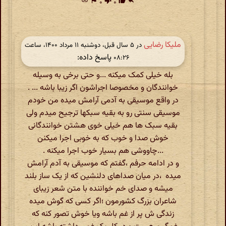
link
flag
۰
thumb_down
۰
thumb_up
reply
ملیکا رضایی
در ‫۵ سال قبل، دوشنبه ۱۱ مرداد ۱۴۰۰، ساعت
پاسخ داده:
۰۸:۲۶
بله خیلی کمک میکنه ...و حتی برخی به وسیله
خوانندگان و مخصوصا اجراشون اگر زیبا باشه ... .
در واقع موسیقی به آدمی آرامش میده من خودم
موسیقی سنتی رو به بقیه سبکها ترجیح میدم ولی
بقیه سبک ها هم خیلی خوی هشتن خوانندگانی
خوش صدا و خوب که به خوبی اجرا میکنن
...چاووشی هم بسیار خوب اجرا میکنه .
و در ادامه حرفم ،گفتم که موسیقی به آدم آرامش
میده ،در میان صداهای دلنشین که از یک ساز بلند
میشه و صدای خم خواننده با متن شعر زیبای
شاعران بزرگ کشورمون ؛اگر کسی که گوش میده
زندگی ش پر از غم باشه ویا خوش تصور کنه که