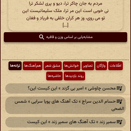
مردم به جان چاکر ترا، دیو و پری لشکر ترا
نی خوبی است این مر ترا، ملک سلیمانیست این
تو می روی، وز هر کران خلقی به فریاد و فغان
[...]
مشابه‌یابی بر اساس وزن و قافیه
اطّلاعات
واژگان
تصاویر
خوانش‌ها
مشق شعر
هم‌آهنگ‌ها
ترانه‌ها
روند بازدیدها
حاشیه‌ها
محسن چاوشی » امیر بی گزند » این کیست این؟
حسام الدین سراج » تک آهنگ های پویا سرایی » شمس
الضحی
سمیر زند » تک آهنگ های سمیر زند » این کیست