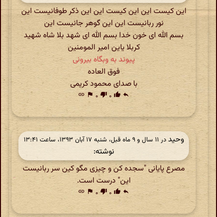
این کیست این این کیست این این ذکر طوفانیست این
نور ربانیست این این گوهر جانیست این
بسم الله ای خون خدا بسم الله ای شهد بلا شاه شهید
کربلا یاین امیر المومنین
پیوند به وبگاه بیرونی
فوق العاده
با صدای محمود کریمی
link
flag
۰
thumb_down
۰
thumb_up
reply
وحید
در ‫۱۱ سال و ۹ ماه قبل، شنبه ۱۷ آبان ۱۳۹۳، ساعت ۱۳:۴۱
نوشته:
مصرع پایانی "سجده کن و چیزی مگو کین سر ربانیست
این" درست است.
link
flag
۰
thumb_down
۰
thumb_up
reply