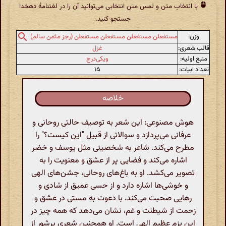
با انتخاب متن و لمس متن انتخابی می‌توانید آن را در لغتنامهٔ دهخدا
جستجو کنید.
وزن:
مستفعلن مستفعلن مستفعلن مستفعلن (رجز مثمن سالم)
قالب شعری:
غزل
منبع اولیه:
ویکی‌درج
تعداد ابیات:
۱۵
خلاصه
هوش مصنوعی: این شعر به توصیف حالتی روحانی و
عرفانی می‌پردازد و سوالاتی از قبیل "این کیست؟" را
مطرح می‌کند. شاعر به شخصیتی مثل یوسف و خضر
اشاره می‌کند و فضایی پر از عشق و معنویت را به
تصویر می‌کشد. او به باغ‌های روحانی، جشن‌های الهی
و خوشی‌ها اشاره دارد و از حسی عمیق از شادی و
رهایی صحبت می‌کند. با دعوت به مستی در عشق و
زحمت از شیطنت و غم، نشان می‌دهد که همه چیز در
این بزم عظیم الهی است. او همچنین شعری پرشور از