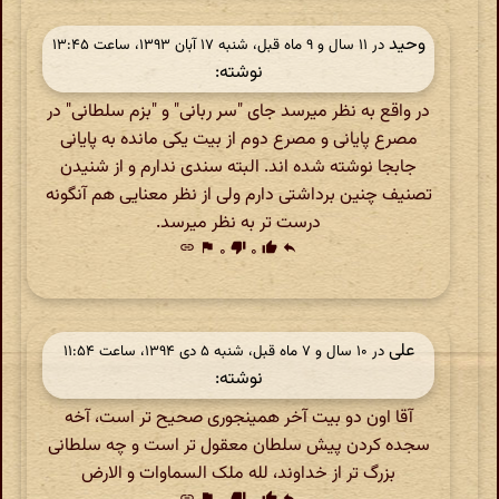
وحید
در ‫۱۱ سال و ۹ ماه قبل، شنبه ۱۷ آبان ۱۳۹۳، ساعت ۱۳:۴۵
نوشته:
در واقع به نظر میرسد جای "سر ربانی" و "بزم سلطانی" در
مصرع پایانی و مصرع دوم از بیت یکی مانده به پایانی
جابجا نوشته شده اند. البته سندی ندارم و از شنیدن
تصنیف چنین برداشتی دارم ولی از نظر معنایی هم آنگونه
درست تر به نظر میرسد.
link
flag
۰
thumb_down
۰
thumb_up
reply
علی
در ‫۱۰ سال و ۷ ماه قبل، شنبه ۵ دی ۱۳۹۴، ساعت ۱۱:۵۴
نوشته:
آقا اون دو بیت آخر همینجوری صحیح تر است، آخه
سجده کردن پیش سلطان معقول تر است و چه سلطانی
بزرگ تر از خداوند، لله ملک السماوات و الارض
link
flag
thumb_down
thumb_up
reply