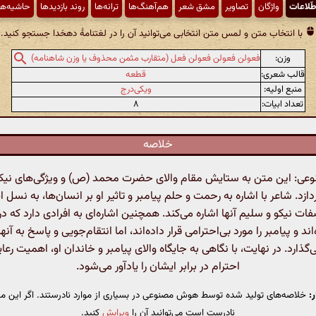
طّلاعات
واژگان
تصاویر
مشق شعر
هم‌آهنگ‌ها
ترانه‌ها
روند بازدیدها
حاشیه‌ها
با انتخاب متن و لمس متن انتخابی می‌توانید آن را در لغتنامهٔ دهخدا جستجو کنید.
وزن:
فعولن فعولن فعولن فعل (متقارب مثمن محذوف یا وزن شاهنامه)
قالب شعری:
قطعه
منبع اولیه:
ویکی‌درج
تعداد ابیات:
۸
خلاصه
: این متن به ستایش مقام والای حضرت محمد (ص) و ویژگی‌های نیکو
ازد. شاعر با اشاره به رحمت و حلم پیامبر و تاثیر او بر انسان‌ها، به نسل 
فات نیکو و سلیم آنها اشاره می‌کند. همچنین اشاره‌ای به افرادی دارد که د
اند و پیامبر را مورد بی‌احترامی قرار داده‌اند، اما انتقام‌جویی و پاسخ به آنها
گذارد. در نهایت، با نگاهی به جایگاه والای پیامبر و خاندان او، اهمیت رع
احترام در برابر ایشان را یادآور می‌شود.
:
خلاصه‌های تولید شده توسط هوش مصنوعی در بسیاری از موارد نادرستند. اگر این مت
نادرست است می‌توانید آن را
ویرایش
کنید.