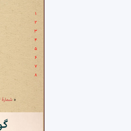
«
شمارهٔ ۷۴ - وله ایضا: صاحبا من که بهر پیشکشت