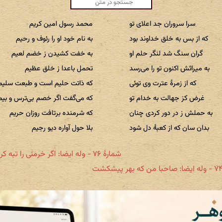
سرا سروران جد اعلای تو
محمد رسول امین کریم
که از بس به خلق خداوند بود
به نام خود او را رئوف و رحیم
گران سنگ شد لنگر حلم او
به خفت کشیدن ز خضم لعیم
به میراثش اکنون تو را می‌رسد
تحمل باعدا ز خلق عظیم
که از زمرهٔ عترت وی توئی
که ذاتت حلیم است و طبعت سلیم
غرض کز جهالت به خدام تو
که می‌گفت اگر خصم بی‌ترس و بیم
به حملش ز در دور کردی چنان
که شرمنده برتافت روزان حریم
بدان سان که از کعبهٔ دل شود
بلا حول آواره دیو رجیم
شمارهٔ ۷۶ - وله ایضا: اگر خرمنی را تبه کرد برقی