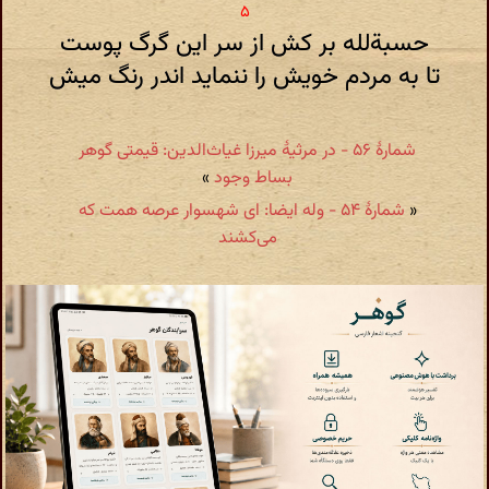
حسبةلله بر کش از سر این گرگ پوست
تا به مردم خویش را ننماید اندر رنگ میش
شمارهٔ ۵۶ - در مرثیهٔ میرزا غیاث‌الدین: قیمتی گوهر
بساط وجود
»
«
شمارهٔ ۵۴ - وله ایضا: ای شهسوار عرصه همت که
می‌کشند