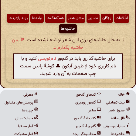
اطّلاعات
واژگان
تصاویر
مشق شعر
هم‌آهنگ‌ها
ترانه‌ها
روند بازدیدها
حاشیه‌ها
تا به حال حاشیه‌ای برای این شعر نوشته نشده است.
💬 من
حاشیه بگذارم ...
برای حاشیه‌گذاری باید در گنجور
نام‌نویسی
کنید و با
نام کاربری خود از طریق آیکون 👤 گوشهٔ پایین سمت
چپ صفحات به آن وارد شوید.
خانه
کدهای گنجور
معرفی
بیت تصادفی
گنجور رومیزی
پرسش‌های متداول
جدول شعر
ساغر
چهره‌ها
فال حافظ
کتابخانهٔ گنجور
حمایت مالی
نمایهٔ موسیقی
گنجینهٔ گنجور
آمار محتوا
حاشیه‌ها
محاسبه‌گر ابجد
آمار مشارکت