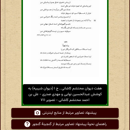
هفت دیوان محتشم کاشانی ـ ج ۱ (دیوان شیبیه) به
کوشش عبدالحسین نوایی و مهدی صدری - علی بن
احمد محتشم کاشانی - تصویر ۷۱۱
پیشنهاد تصاویر مرتبط از منابع اینترنتی
راهنمای نحوهٔ پیشنهاد تصاویر مرتبط از گنجینهٔ گنجور