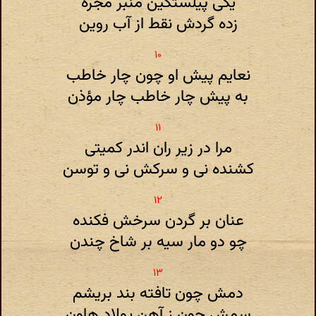
یکی پیلستگین منبر مجره
زده گردش نقط از آب روین
نعایم پیش او چون چار خاطب
به پیش چار خاطب چار مؤذن
مرا در زیر ران اندر کمیتی
کشنده نی و سرکش نی و توسن
عنان بر گردن سرخش فکنده
چو دو مار سیه بر شاخ چندن
دمش چون تافته بند بریشم
سمش چون ز آهن پولاد هاون