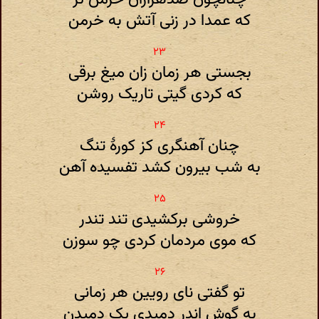
که عمدا در زنی آتش به خرمن
بجستی هر زمان زان میغ برقی
که کردی گیتی تاریک روشن
چنان آهنگری کز کورهٔ تنگ
به شب بیرون کشد تفسیده آهن
خروشی برکشیدی تند تندر
که موی مردمان کردی چو سوزن
تو گفتی نای رویین هر زمانی
به گوش اندر دمیدی یک دمیدن