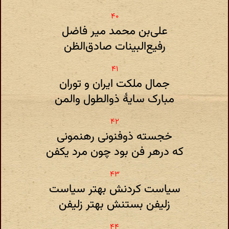
علی‌بن محمد میر فاضل
رفیع‌البینات صادق‌الظن
جمال ملکت ایران و توران
مبارک سایهٔ ذوالطول والمن
خجسته ذوفنونی رهنمونی
که درهر فن بود چون مرد یکفن
سیاست کردنش بهتر سیاست
زلیفن بستنش بهتر زلیفن