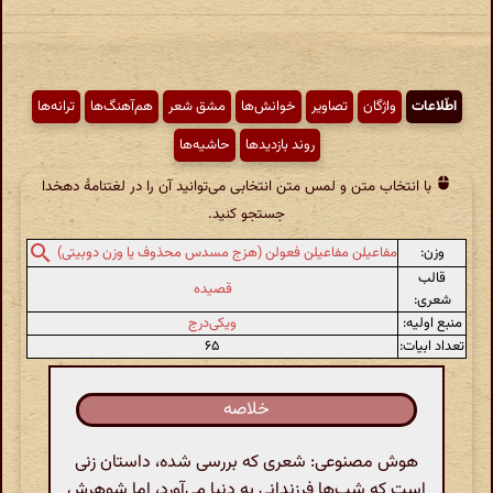
اطّلاعات
واژگان
تصاویر
خوانش‌ها
مشق شعر
هم‌آهنگ‌ها
ترانه‌ها
روند بازدیدها
حاشیه‌ها
با انتخاب متن و لمس متن انتخابی می‌توانید آن را در لغتنامهٔ دهخدا
جستجو کنید.
وزن:
مفاعیلن مفاعیلن فعولن (هزج مسدس محذوف یا وزن دوبیتی)
قالب
قصیده
شعری:
منبع اولیه:
ویکی‌درج
تعداد ابیات:
۶۵
خلاصه
هوش مصنوعی: شعری که بررسی شده، داستان زنی
است که شب‌ها فرزندانی به دنیا می‌آورد، اما شوهرش