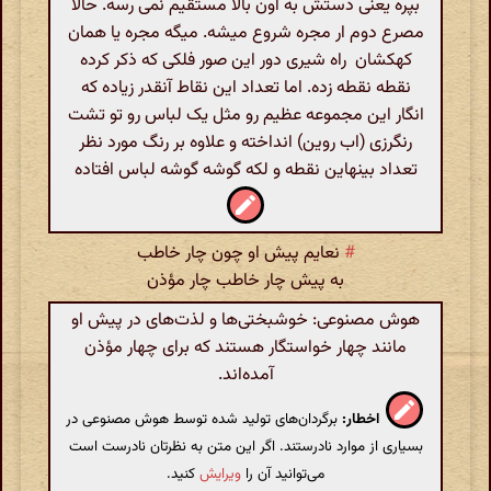
بپره یعنی دستش به اون بالا مستقیم نمی رسه. حالا
مصرع دوم ار مجره شروع میشه. میگه مجره یا همان
کهکشان راه شیری دور این صور فلکی که ذکر کرده
نقطه نقطه زده. اما تعداد این نقاط آنقدر زیاده که
انگار این مجموعه عظیم رو مثل یک لباس رو تو تشت
رنگرزی (اب روین) انداخته و علاوه بر رنگ مورد نظر
تعداد بینهاین نقطه و لکه گوشه گوشه لباس افتاده
#
نعایم پیش او چون چار خاطب
به پیش چار خاطب چار مؤذن
هوش مصنوعی: خوشبختی‌ها و لذت‌های در پیش او
مانند چهار خواستگار هستند که برای چهار مؤذن
آمده‌اند.
اخطار:
برگردان‌های تولید شده توسط هوش مصنوعی در
بسیاری از موارد نادرستند. اگر این متن به نظرتان نادرست است
می‌توانید آن را
ویرایش
کنید.