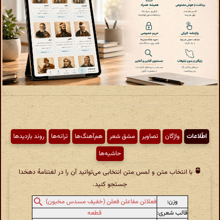
اطّلاعات
واژگان
تصاویر
مشق شعر
هم‌آهنگ‌ها
ترانه‌ها
روند بازدیدها
حاشیه‌ها
با انتخاب متن و لمس متن انتخابی می‌توانید آن را در لغتنامهٔ دهخدا
جستجو کنید.
وزن:
فعلاتن مفاعلن فعلن (خفیف مسدس مخبون)
قالب شعری:
قطعه