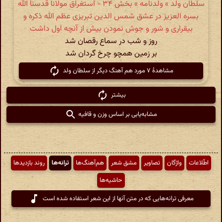
سلطان ولد » ولدنامه » بخش ۳۴ - استغراق مولانا قدسنا الله
بسره العزیز در عشق شمس الدین تبریزی عظم الله ذکره و
بیقراری و شور و جوش نمودن بیش از آنچه اول داشت
روز و شب در سماع رقصان شد
بر زمین همچو چرخ گردان شد
مشاهدهٔ ۷ مورد هم آهنگ دیگر از سلطان ولد
بیشتر
مشابه‌یابی بر اساس وزن و قافیه
اطّلاعات
واژگان
تصاویر
مشق شعر
هم‌آهنگ‌ها
ترانه‌ها
روند بازدیدها
حاشیه‌ها
معرفی ترانه‌هایی که در متن آنها از این شعر استفاده شده است