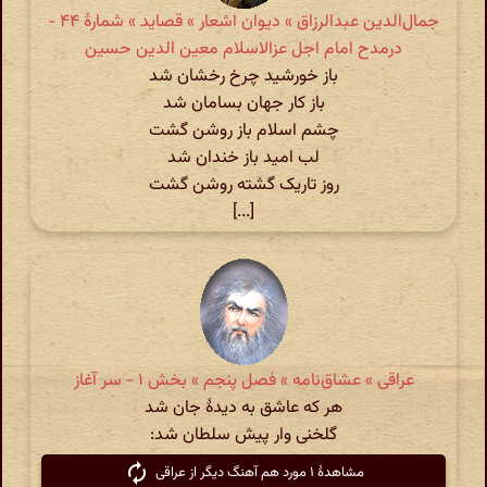
جمال‌الدین عبدالرزاق » دیوان اشعار » قصاید » شمارهٔ ۴۴ -
درمدح امام اجل عزالاسلام معین الدین حسین
باز خورشید چرخ رخشان شد
باز کار جهان بسامان شد
چشم اسلام باز روشن گشت
لب امید باز خندان شد
روز تاریک گشته روشن گشت
[...]
عراقی » عشاق‌نامه » فصل پنجم » بخش ۱ - سر آغاز
هر که عاشق به دیدهٔ جان شد
گلخنی وار پیش سلطان شد:
مشاهدهٔ ۱ مورد هم آهنگ دیگر از عراقی