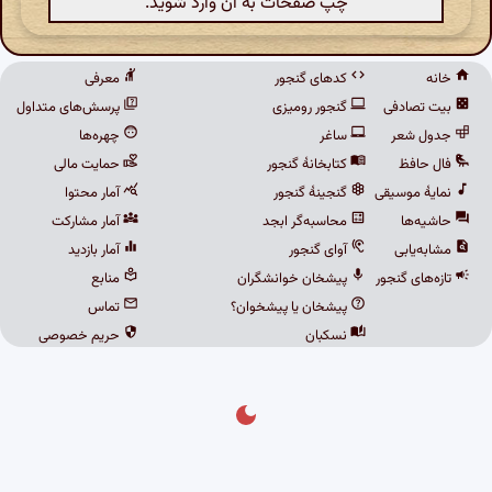
چپ صفحات به آن وارد شوید.
خانه
کدهای گنجور
معرفی
بیت تصادفی
گنجور رومیزی
پرسش‌های متداول
جدول شعر
ساغر
چهره‌ها
فال حافظ
کتابخانهٔ گنجور
حمایت مالی
نمایهٔ موسیقی
گنجینهٔ گنجور
آمار محتوا
حاشیه‌ها
محاسبه‌گر ابجد
آمار مشارکت
مشابه‌یابی
آوای گنجور
آمار بازدید
تازه‌های گنجور
پیشخان خوانشگران
منابع
پیشخان یا پیشخوان؟
تماس
نسکبان
حریم خصوصی