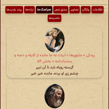
اطّلاعات
واژگان
تصاویر
مشق شعر
هم‌آهنگ‌ها
ترانه‌ها
روند بازدیدها
حاشیه‌ها
رودکی » مثنوی‌ها » ابیات به جا مانده از کلیله و دمنه و
سندبادنامه » بخش ۵۴
گرسنه روباه شد تا آن تبیر
چشم زی او برده، مانده خیر خیر