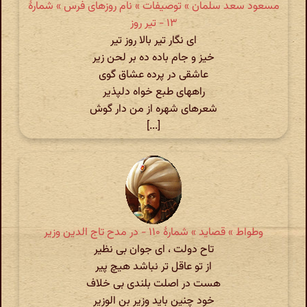
مسعود سعد سلمان » توصیفات » نام روزهای فرس » شمارهٔ
۱۳ - تیر روز
ای نگار تیر بالا روز تیر
خیز و جام باده ده بر لحن زیر
عاشقی در پرده عشاق گوی
راههای طبع خواه دلپذیر
شعرهای شهره از من دار گوش
[...]
وطواط » قصاید » شمارهٔ ۱۱۰ - در مدح تاج الدین وزیر
تاح دولت ، ای جوان بی نظیر
از تو عاقل تر نباشد هیچ پیر
هست در اصلت بلندی بی خلاف
خود چنین باید وزیر بن الوزیر