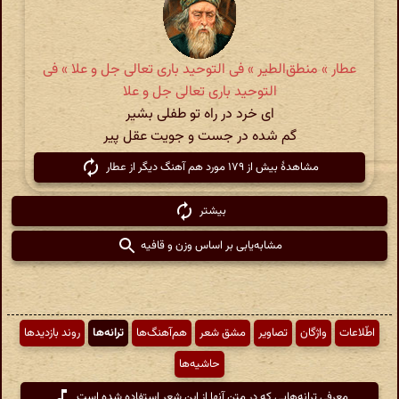
عطار » منطق‌الطیر » فی التوحید باری تعالی جل و علا » فی
التوحید باری تعالی جل و علا
ای خرد در راه تو طفلی بشیر
گم شده در جست و جویت عقل پیر
مشاهدهٔ بیش از ۱۷۹ مورد هم آهنگ دیگر از عطار
بیشتر
مشابه‌یابی بر اساس وزن و قافیه
اطّلاعات
واژگان
تصاویر
مشق شعر
هم‌آهنگ‌ها
ترانه‌ها
روند بازدیدها
حاشیه‌ها
معرفی ترانه‌هایی که در متن آنها از این شعر استفاده شده است