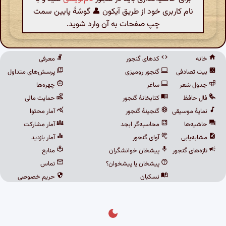
نام کاربری خود از طریق آیکون 👤 گوشهٔ پایین سمت
چپ صفحات به آن وارد شوید.
خانه
کدهای گنجور
معرفی
بیت تصادفی
گنجور رومیزی
پرسش‌های متداول
جدول شعر
ساغر
چهره‌ها
فال حافظ
کتابخانهٔ گنجور
حمایت مالی
نمایهٔ موسیقی
گنجینهٔ گنجور
آمار محتوا
حاشیه‌ها
محاسبه‌گر ابجد
آمار مشارکت
مشابه‌یابی
آوای گنجور
آمار بازدید
تازه‌های گنجور
پیشخان خوانشگران
منابع
پیشخان یا پیشخوان؟
تماس
نسکبان
حریم خصوصی