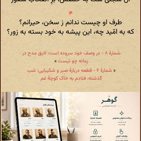
طرف او چیست ندانم ز سخن، حیرانم؟
که به امّید چه، این پیشه به خود بسته به زور؟
شمارهٔ ۸ - در وصف خود سروده است: لایق مدح در
زمانه چو نیست
»
«
شمارهٔ ۶ - قطعه دربارهٔ صبر و شکیبایی: شب
گذشته، فتادم به خاک کوچهٔ غم