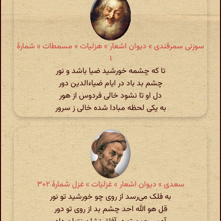
سوزنی سمرقندی » دیوان اشعار » هزلیات » مسمطات » شمارهٔ
۱
تا که چشمه خورشید ضیا باشد و نور
چشم بد باد در ایام ضیاء‌الدین دور
دل او تا نشود خالی فردوس از هور
به یکی لحظه مبادا شده خالی ز سرور
سعدی » دیوان اشعار » غزلیات » غزل شمارهٔ ۳۰۲
به فلک می‌رسد از روی چو خورشید تو نور
قل هو الله احد چشم بد از روی تو دور