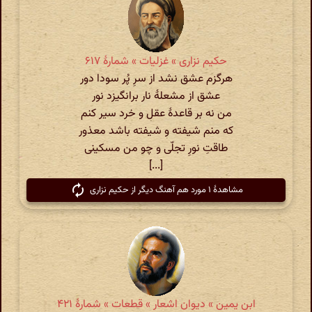
حکیم نزاری » غزلیات » شمارهٔ ۶۱۷
هرگزم عشق نشد از سرِ پُر سودا دور
عشق از مشعلۀ نار برانگیزد نور
من نه بر قاعدۀ عقل و خرد سیر کنم
که منم شیفته و شیفته باشد معذور
طاقتِ نورِ تجلّی و چو من مسکینی
[...]
مشاهدهٔ ۱ مورد هم آهنگ دیگر از حکیم نزاری
ابن یمین » دیوان اشعار » قطعات » شمارهٔ ۴٢١