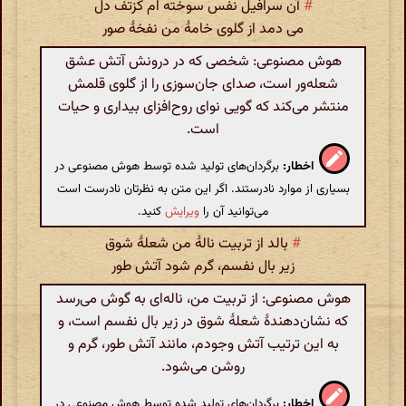
#
آن سرافیل نفس سوخته ام کزتف دل
می دمد از گلوی خامهٔ من نفخهٔ صور
هوش مصنوعی: شخصی که در درونش آتش عشق
شعله‌ور است، صدای جان‌سوزی را از گلوی قلمش
منتشر می‌کند که گویی نوای روح‌افزای بیداری و حیات
است.
اخطار:
برگردان‌های تولید شده توسط هوش مصنوعی در
بسیاری از موارد نادرستند. اگر این متن به نظرتان نادرست است
می‌توانید آن را
ویرایش
کنید.
#
بالد از تربیت نالهٔ من شعلهٔ شوق
زیر بال نفسم، گرم شود آتش طور
هوش مصنوعی: از تربیت من، ناله‌ای به گوش می‌رسد
که نشان‌دهندهٔ شعلهٔ شوق در زیر بال نفسم است، و
به این ترتیب آتش وجودم، مانند آتش طور، گرم و
روشن می‌شود.
اخطار:
برگردان‌های تولید شده توسط هوش مصنوعی در