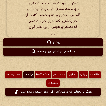
دوش با خود نفسی مصلحت دنیا را
میزدم هندسه ئی در بدو در نیک امور
گاه میساختمی بر که و حوضی که در او
جز بکشتی نکند خیل خیالات عبور
گه بصحرای هوس از پی نظار گیان
[...]
بیشتر
مشابه‌یابی بر اساس وزن و قافیه
اطّلاعات
واژگان
تصاویر
مشق شعر
هم‌آهنگ‌ها
ترانه‌ها
روند بازدیدها
حاشیه‌ها
معرفی ترانه‌هایی که در متن آنها از این شعر استفاده شده است