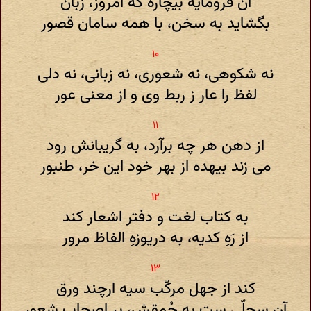
آن فرومایهٔ بیچاره که امروز، زبان
بگشاید به سخن، با همه سامان قصور
نه شکوهی، نه شعوری، نه زبانی، نه دلی
لفظ را عار ز ربط وی و از معنی عور
از دهن هر چه برآرد، به گریبانش رود
می زند بیهده از بهر خود این خر، طنبور
به کتاب لغت و دفتر اشعار کند
از رَهِ کدیه، به دریوزهِ الفاظ مرور
کند از جهل مرکّب سیه ارچند ورق
آن سجلّی ست به حُمقش، برِ اصحاب شعور