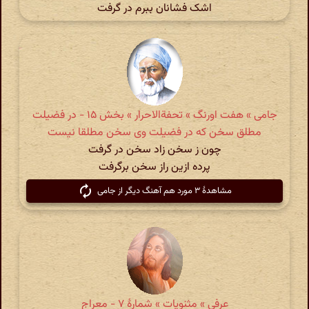
اشک فشانان ببرم در گرفت
جامی » هفت اورنگ » تحفة‌الاحرار » بخش ۱۵ - در فضیلت
مطلق سخن که در فضیلت وی سخن مطلقا نیست
چون ز سخن زاد سخن در گرفت
پرده ازین راز سخن برگرفت
مشاهدهٔ ۳ مورد هم آهنگ دیگر از جامی
عرفی » مثنویات » شمارهٔ ۷ - معراج