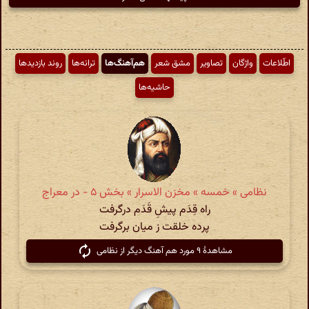
اطّلاعات
واژگان
تصاویر
مشق شعر
هم‌آهنگ‌ها
ترانه‌ها
روند بازدیدها
حاشیه‌ها
نظامی » خمسه » مخزن الاسرار » بخش ۵ - در معراج
راه قِدَم پیشِ قَدَم در‌گرفت
پرده خلقت ز میان برگرفت
مشاهدهٔ ۹ مورد هم آهنگ دیگر از نظامی