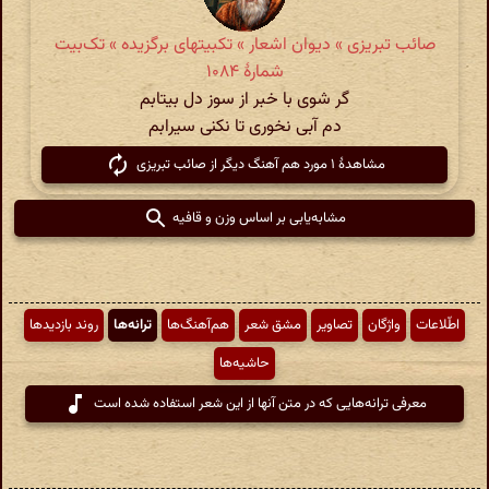
صائب تبریزی » دیوان اشعار » تکبیتهای برگزیده » تک‌بیت
شمارهٔ ۱۰۸۴
گر شوی با خبر از سوز دل بیتابم
دم آبی نخوری تا نکنی سیرابم
مشاهدهٔ ۱ مورد هم آهنگ دیگر از صائب تبریزی
مشابه‌یابی بر اساس وزن و قافیه
اطّلاعات
واژگان
تصاویر
مشق شعر
هم‌آهنگ‌ها
ترانه‌ها
روند بازدیدها
حاشیه‌ها
معرفی ترانه‌هایی که در متن آنها از این شعر استفاده شده است