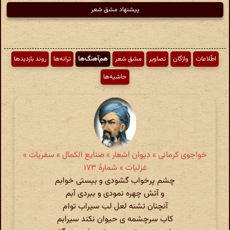
پیشنهاد مشق شعر
اطّلاعات
واژگان
تصاویر
مشق شعر
هم‌آهنگ‌ها
ترانه‌ها
روند بازدیدها
حاشیه‌ها
خواجوی کرمانی » دیوان اشعار » صنایع الکمال » سفریات »
غزلیات » شمارهٔ ۱۷۳
چشم پرخواب گشودی و ببستی خوابم
و آتش چهره نمودی و ببردی آبم
آنچنان تشنه لعل لب سیراب توام
کاب سرچشمه ی حیوان نکند سیرابم