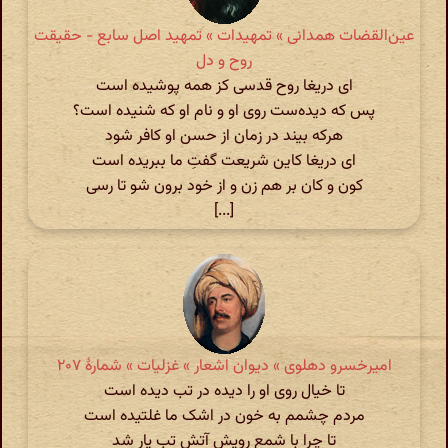
عین‌القضات همدانی » تمهیدات » تمهید اصل سابع - حقیقت
روح و دل
ای دریغا روح قدسی کز همه پوشیده است
پس که دیده‌ست روی او و نام او که شنیده است؟
هرکه بیند در زمان از حسن او کافر شود
ای دریغا کاین شریعت گفتِ ما ببریده است
کون و کان بر هم زن و از خود برون شو تا رسی
[...]
امیرخسرو دهلوی » دیوان اشعار » غزلیات » شمارهٔ ۲۰۷
تا خیال روی او را دیده در تب دیده است
مردم چشمم به خون در اشک ما غلتیده است
تا چرا با شمع رویش آتش تب یار شد