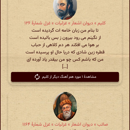
کلیم » دیوان اشعار » غزلیات » غزل شمارهٔ ۱۲۶
تا بنام من زبان خامه ات گردیده است
از نگینم می رود بیرون ز بس بالیده است
بر هوا می افکند هر دم کلاهی از حباب
قطره زین شادی که دریا حال او پرسیده است
من که باشم کس چو من بیقدر یاد آورده ای
[...]
مشاهدهٔ ۱ مورد هم آهنگ دیگر از کلیم
صائب » دیوان اشعار » غزلیات » غزل شمارهٔ ۱۱۶۴