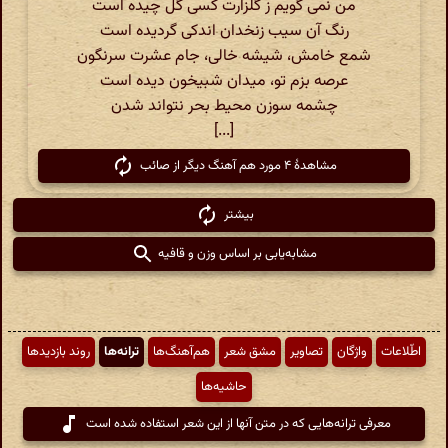
من نمی گویم ز گلزارت کسی گل چیده است
رنگ آن سیب زنخدان اندکی گردیده است
شمع خامش، شیشه خالی، جام عشرت سرنگون
عرصه بزم تو، میدان شبیخون دیده است
چشمه سوزن محیط بحر نتواند شدن
[...]
مشاهدهٔ ۴ مورد هم آهنگ دیگر از صائب
بیشتر
مشابه‌یابی بر اساس وزن و قافیه
اطّلاعات
واژگان
تصاویر
مشق شعر
هم‌آهنگ‌ها
ترانه‌ها
روند بازدیدها
حاشیه‌ها
معرفی ترانه‌هایی که در متن آنها از این شعر استفاده شده است