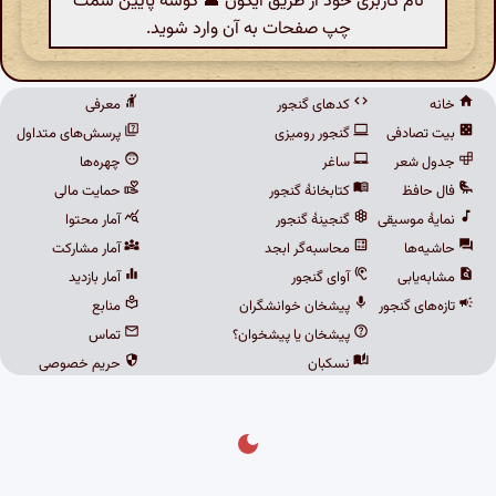
نام کاربری خود از طریق آیکون 👤 گوشهٔ پایین سمت
چپ صفحات به آن وارد شوید.
خانه
کدهای گنجور
معرفی
بیت تصادفی
گنجور رومیزی
پرسش‌های متداول
جدول شعر
ساغر
چهره‌ها
فال حافظ
کتابخانهٔ گنجور
حمایت مالی
نمایهٔ موسیقی
گنجینهٔ گنجور
آمار محتوا
حاشیه‌ها
محاسبه‌گر ابجد
آمار مشارکت
مشابه‌یابی
آوای گنجور
آمار بازدید
تازه‌های گنجور
پیشخان خوانشگران
منابع
پیشخان یا پیشخوان؟
تماس
نسکبان
حریم خصوصی