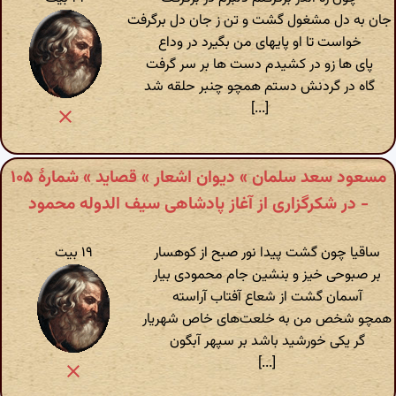
جان به دل مشغول گشت و تن ز جان دل برگرفت
خواست تا او پایهای من بگیرد در وداع
پای ها زو در کشیدم دست ها بر سر گرفت
گاه در گردنش دستم همچو چنبر حلقه شد
[...]
مسعود سعد سلمان » دیوان اشعار » قصاید » شمارهٔ ۱۰۵
- در شکرگزاری از آغاز پادشاهی سیف الدوله محمود
ساقیا چون گشت پیدا نور صبح از کوهسار
۱۹ بیت
بر صبوحی خیز و بنشین جام محمودی بیار
آسمان گشت از شعاع آفتاب آراسته
همچو شخص من به خلعت‌های خاص شهریار
گر یکی خورشید باشد بر سپهر آبگون
[...]