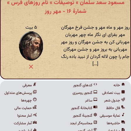
مسعود سعد سلمان » توصیفات » نام روزهای فرس »
شمارهٔ ۱۶ - مهر روز
روز مهر و ماه مهر و جشن فرخ مهرگان
۵ بیت
مهر بفزای ای نگار ماه چهر مهربان
مهربانی کن به جشن مهرگان و روز مهر
مهربانی به بروز مهر و جشن مهرگان
جام را چون لاله گردان از نبید باده رنگ
[...]
خانه
کدهای گنجور
معرفی
بیت تصادفی
گنجور رومیزی
پرسش‌های متداول
جدول شعر
ساغر
چهره‌ها
فال حافظ
کتابخانهٔ گنجور
حمایت مالی
نمایهٔ موسیقی
گنجینهٔ گنجور
آمار محتوا
حاشیه‌ها
محاسبه‌گر ابجد
آمار مشارکت