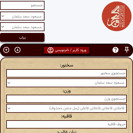
ورود کاربر / نام‌نویسی
سخنور:
وزن:
قافیه:
زبان غالب: