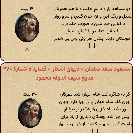
دو مساعد یار و دایم جفت و با هم همزبان
۱۹ بیت
شکل و رنگ این و آن چون گلبن و سرو روان
با لباس حور عین با صورت خلد برین
با جلال آفتاب و با کمال آسمان
دوستان دارند ایشان هر یکی بس بی شمار
[...]
مسعود سعد سلمان » دیوان اشعار » قصاید » شمارهٔ ۲۷۰
- مدیح سیف الدوله محمود
گر نه شاگرد کف شاه جهان شد مهرگان
۳۰ بیت
چون کف شاه جهان پر زر چرا دارد جهان
ور نشد باد خزان را رهگذر بر تیغ او
پس چرا شد بوستان دیناری از باد بزان
راست گویی منهزم گشت از خزان باد بهار
[...]