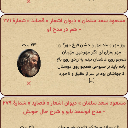
مسعود سعد سلمان » دیوان اشعار » قصاید » شمارهٔ ۲۷۱
- هم در مدح او
روز مهر و ماه مهر و جشن فرخ مهرگان
۲۳ بیت
مهر بفزای ای نگار مهرجوی مهربان
همچو روی عاشقان بینم به زردی روی باغ
باده باید بر صبوحی همچو روی دوستان
تاجهاشان بود بر سر از عقیق و لاجورد
[...]
مسعود سعد سلمان » دیوان اشعار » قصاید » شمارهٔ ۲۷۹
- مدح ابوسعد بابو و شرح حال خویش
لاله رویاند سرشکم تازه در هر مرحله
۳۹ بیت