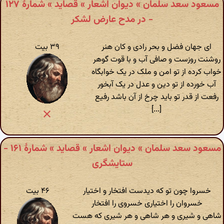
مسعود سعد سلمان » دیوان اشعار » قصاید » شمارهٔ ۱۲۷
- در مدح عارض لشکر
ای جهان فضل و بحر رادی و کان هنر
۳۹ بیت
روشنت روزست و صافی آب و با قوت گوهر
خواب کرده از تو امن و ملک در یک خوابگاه
آب خورده از تو دین و عدل در یک آبخور
رفعت از قدر تو باید چرخ از آن باشد رفیع
[...]
مسعود سعد سلمان » دیوان اشعار » قصاید » شمارهٔ ۱۶۱ -
ستایشگری
خسروا چون تو که دیدست افتخار و اختیار
۴۶ بیت
خسروان را اختیاری خسروی را افتخار
شاهی و شیری و هر شاهی و هر شیری که هست