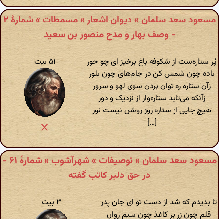
مسعود سعد سلمان » دیوان اشعار » مسمطات » شمارهٔ ۲
- وصف بهار و مدح منصور بن سعید
پُر ستاره‌ست از شکوفه باغ برخیز ای چو حور
۵۱ بیت
باده چون شمس کن در جام‌های چون بلور
زآن ستاره ره توان بردن سوی لهو و سرور
زآنکه می‌تابد ستاره‌وار از نزدیک و دور
هیچ جایی از ستاره روز روشن نیست نور
[...]
مسعود سعد سلمان » توصیفات » شهرآشوب » شمارهٔ ۶۱ -
در حق دلبر کاتب گفته
تا بدیدم که شد از دست تو ای جان پدر
۳ بیت
قلم چون زر بر کاغذ چون سیم روان