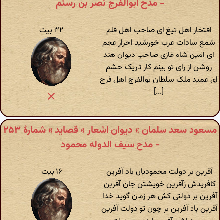
- مدح ابوالفرج نصر بن رستم
افتخار اهل تیغ ای صاحب اهل قلم
۳۲ بیت
شمع سادات عرب خورشید احرار عجم
ای امین شاه غازی صاحب دیوان هند
روشن از رای تو بینم کار تاریک حشم
ای عمید ملک سلطان بوالفرج اهل فرج
[...]
مسعود سعد سلمان » دیوان اشعار » قصاید » شمارهٔ ۲۵۳
- مدح سیف الدوله محمود
آفرین بر دولت محمودیان باد آفرین
۱۶ بیت
کافریدش زآفرین خویشتن جان آفرین
آفرین بر دولتی کش هر زمان گوید خدا
آفرین باد آفرین بر چون تو دولت آفرین