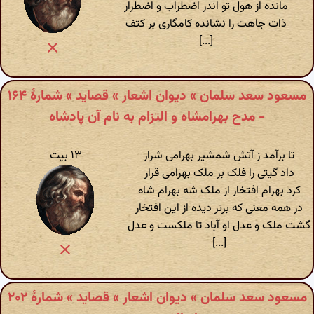
مانده از هول تو اندر اضطراب و اضطرار
ذات جاهت را نشانده کامگاری بر کتف
[...]
مسعود سعد سلمان » دیوان اشعار » قصاید » شمارهٔ ۱۶۴
- مدح بهرامشاه و التزام به نام آن پادشاه
تا برآمد ز آتش شمشیر بهرامی شرار
۱۳ بیت
داد گیتی را فلک بر ملک بهرامی قرار
کرد بهرام افتخار از ملک شه بهرام شاه
در همه معنی که برتر دیده از این افتخار
گشت ملک و عدل او آباد تا ملکست و عدل
[...]
مسعود سعد سلمان » دیوان اشعار » قصاید » شمارهٔ ۲۰۲