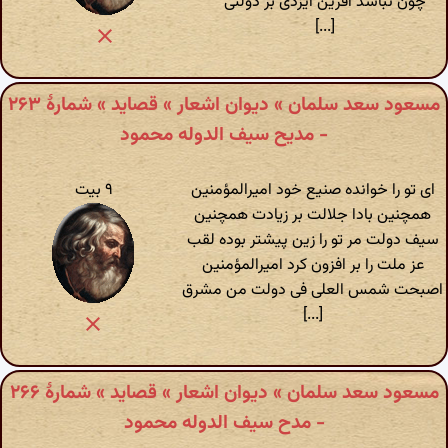
چون نباشد آفرین ایزدی بر دولتی
[...]
مسعود سعد سلمان » دیوان اشعار » قصاید » شمارهٔ ۲۶۳
- مدیح سیف الدوله محمود
ای تو را خوانده صنیع خود امیرالمؤمنین
۹ بیت
همچنین بادا جلالت بر زیادت همچنین
سیف دولت مر تو را زین پیشتر بوده لقب
عز ملت را بر افزون کرد امیرالمؤمنین
اصبحت شمس العلی فی دولت من مشرق
[...]
مسعود سعد سلمان » دیوان اشعار » قصاید » شمارهٔ ۲۶۶
- مدح سیف الدوله محمود