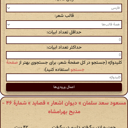
قالب شعر:
حداقل تعداد ابیات:
حداکثر تعداد ابیات:
کلیدواژه (جستجو در کل صفحهٔ شعر، برای جستجوی بهتر از
صفحهٔ
جستجو
استفاده کنید):
مسعود سعد سلمان » دیوان اشعار » قصاید » شمارهٔ ۴۶ -
مدیح بهرامشاه
چون ره اندر برگرفتم دلبرم در برگرفت
۴۲ بیت