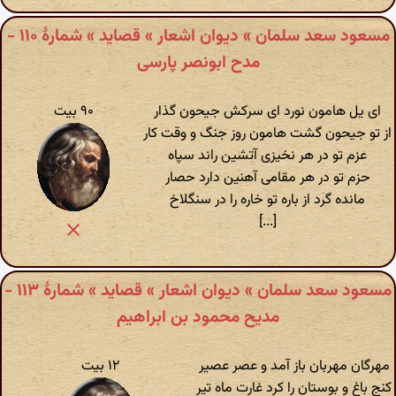
مسعود سعد سلمان » دیوان اشعار » قصاید » شمارهٔ ۱۱۰ -
مدح ابونصر پارسی
ای یل هامون نورد ای سرکش جیحون گذار
۹۰ بیت
از تو جیحون گشت هامون روز جنگ و وقت کار
عزم تو در هر نخیزی آتشین راند سپاه
حزم تو در هر مقامی آهنین دارد حصار
مانده گرد از باره تو خاره را در سنگلاخ
[...]
مسعود سعد سلمان » دیوان اشعار » قصاید » شمارهٔ ۱۱۳ -
مدیح محمود بن ابراهیم
مهرگان مهربان باز آمد و عصر عصیر
۱۲ بیت
کنج باغ و بوستان را کرد غارت ماه تیر