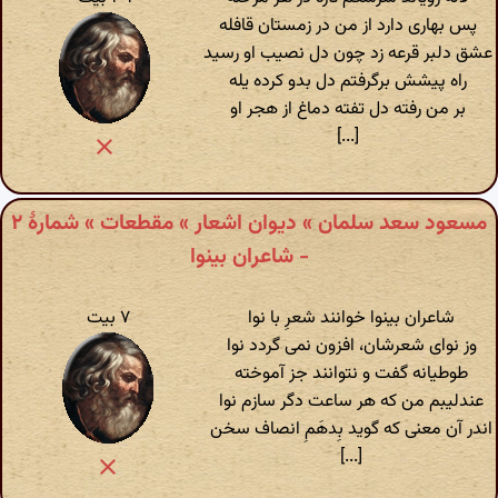
پس بهاری دارد از من در زمستان قافله
عشق دلبر قرعه زد چون دل نصیب او رسید
راه پیشش برگرفتم دل بدو کرده یله
بر من رفته دل تفته دماغ از هجر او
[...]
مسعود سعد سلمان » دیوان اشعار » مقطعات » شمارهٔ ۲
- شاعران بینوا
شاعران بینوا خوانند شعرِ با نوا
۷ بیت
وز نوای شعرشان، افزون نمی گردد نوا
طوطیانه گفت و نتوانند جز آموخته
عندلیبم من که هر ساعت دگر سازم نوا
اندر آن معنی که گوید بِدهَمِ انصاف سخن
[...]