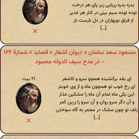
بدره بدره زریابی زیر پای هر درخت
توده توده سیم بینی در کنار هر غدیر
از فراق نوبهاران در دل نارست نار
[...]
مسعود سعد سلمان » دیوان اشعار » قصاید » شمارهٔ ۱۲۶
- در مدح سیف الدوله محمود
ای بقد برکشیده همچو سرو و کاشغر
۲۱ بیت
ای رخ خوب تو همچون ماه و از وی خوبتر
این یکی ماه تمام آن ماه را مشکین عذار
و آن دگر سرو روان و آن سرو را زرین کمر
زلف تو چون مشک در مجمر به گاه سوختن
[...]