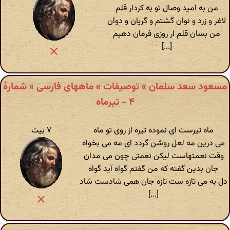
من به امید وصال تو به کردار قلم
لاغر و زرد و نوان گشتم و گریان و دوان
من بسان قلم ار روزی فرمان دهیم
[...]
مسعود سعد سلمان » توصیفات » ماههای فارسی » شمارهٔ
۴ - تیرماه
ماه تیرست ای نموده تیره از روی تو ماه
۷ بیت
می درین مه لعل روشن گردد ای مه می بخواه
وقت نعمتهاست لیکن نعمتی چون می مدان
جان بدین گفته که من گفتم گواه آید گواه
دل به می تازه ست تازه جان همی شادست شاد
[...]