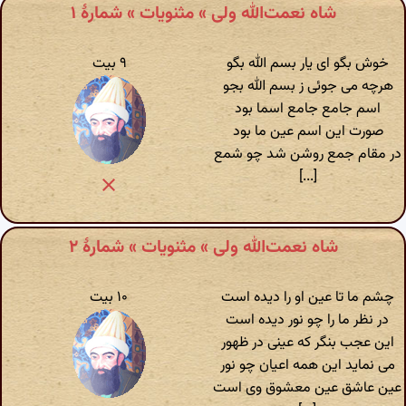
شاه نعمت‌الله ولی » مثنویات » شمارهٔ ۱
خوش بگو ای یار بسم الله بگو
۹ بیت
هرچه می جوئی ز بسم الله بجو
اسم جامع جامع اسما بود
صورت این اسم عین ما بود
در مقام جمع روشن شد چو شمع
[...]
شاه نعمت‌الله ولی » مثنویات » شمارهٔ ۲
چشم ما تا عین او را دیده است
۱۰ بیت
در نظر ما را چو نور دیده است
این عجب بنگر که عینی در ظهور
می نماید این همه اعیان چو نور
عین عاشق عین معشوق وی است