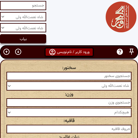
ورود کاربر / نام‌نویسی
سخنور:
وزن:
قافیه:
زبان غالب: