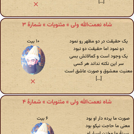
[...]
شاه نعمت‌الله ولی » مثنویات » شمارهٔ ۳
یک حقیقت در دو مظهر رو نمود
۱۰ بیت
دو نمود اما حقیقت دو نبود
یک وجود است و کمالاتش بسی
سر این نکته نداند هر کسی
معنیت معشوق و صورت عاشق است
[...]
شاه نعمت‌الله ولی » مثنویات » شمارهٔ ۴
صورت ما پرده دار او بود
۶ بیت
معنی ما حاجت نیکو بود
سینهٔ ما مخزن اسرار او