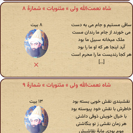
شاه نعمت‌الله ولی » مثنویات » شمارهٔ ۸
ساقی مستیم و جام می به دست
۸ بیت
می خورند از جام ما رندان مست
ملک میخانه سبیل ما بود
آید اینجا هر که او ما را بود
هر کجا رندیست ما را محرم است
[...]
شاه نعمت‌الله ولی » مثنویات » شمارهٔ ۹
نقشبندی نقش خوبی بسته بود
۱۳ بیت
خاطرش با نقش خود پیوسته بود
با خیال خویش ذوقی داشتی
هر زمان نقشی ز نو بنگاشتی
موم بودی مایهٔ نقاشیش