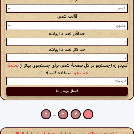
قالب شعر:
حداقل تعداد ابیات:
حداکثر تعداد ابیات:
کلیدواژه (جستجو در کل صفحهٔ شعر، برای جستجوی بهتر از
صفحهٔ
جستجو
استفاده کنید):
۵
…
۳
۲
۱