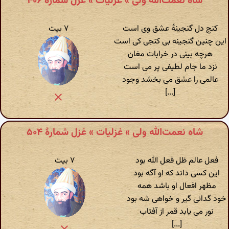
شاه نعمت‌الله ولی » غزلیات » غزل شمارهٔ ۴۰۶
کنج دل گنجینهٔ عشق وی است
۷ بیت
این چنین گنجینه بی کنجی کی است
هرچه بینی در خرابات مغان
نزد ما جام لطیفی پر می است
عالمی را عشق می بخشد وجود
[...]
شاه نعمت‌الله ولی » غزلیات » غزل شمارهٔ ۵۰۴
فعل عالم ظل فعل الله بود
۷ بیت
این کسی داند که او آگه بود
مظهر افعال او باشد همه
خود گدائی گیر و خواهی شه بود
نور می یابد قمر از آفتاب
[...]