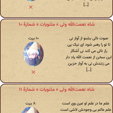
[...]
شاه نعمت‌الله ولی » مثنویات » شمارهٔ ۱۰
صوت نائی بشنو از آواز نی
۱۰ بیت
تا تو را رهبر شود ای نیک پی
راز نائی می کند نی آشکار
این سخن از نعمت الله یاد دار
می زنندش نی به آواز حزین
[...]
شاه نعمت‌الله ولی » مثنویات » شمارهٔ ۱۱
علم ما در علم او عین وی است
۸ بیت
علم عالم بی وجودش لاشی است