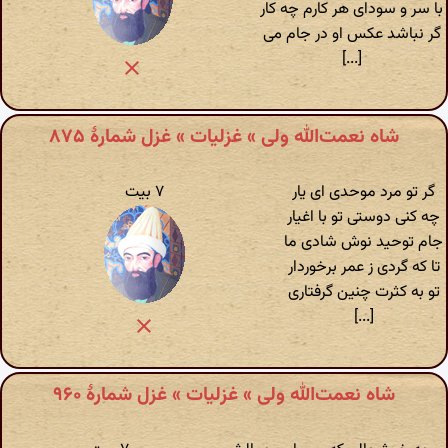
با سر و سودای هر کارم چه کار
گر نباشد عکس او در جام می
[...]
شاه نعمت‌الله ولی » غزلیات » غزل شمارهٔ ۸۷۵
گر تو مرد موحدی ای یار
۷ بیت
چه کنی دوستی تو با اغیار
جام توحید نوش شادی ما
تا که گردی ز عمر برخوردار
تو به کثرت چنین گرفتاری
[...]
شاه نعمت‌الله ولی » غزلیات » غزل شمارهٔ ۹۶۰