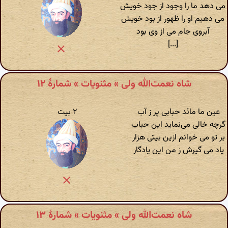
می دهد ما را وجود از جود خویش
می دهیم او را ظهور از بود خویش
آبروی جام می از وی بود
[...]
شاه نعمت‌الله ولی » مثنویات » شمارهٔ ۱۲
عین ما مانَد حبابی پر ز آب
۲ بیت
گرچه خالی می‌نماید این حباب
بر تو می خوانم ازین بیتی هزار
یاد می گیرش ز من این یادگار
شاه نعمت‌الله ولی » مثنویات » شمارهٔ ۱۳