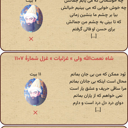
چه خوشحالی که می یابم جمالش
۷ بیت
چه خوش خوابی که می بینیم خیالش
بیا بر چشم ما بنشین زمانی
که تا بینی به چشم من جمالش
برای حسن او فالی گرفتم
[...]
شاه نعمت‌الله ولی » غزلیات » غزل شمارهٔ ۱۱۰۷
بُود ممکن که من بی جان بمانم
۱۱ بیت
محال است اینکه بی جانان بمانم
مرا ساقی حریف و عشق یار است
نمی خواهم که از یاران بمانم
دوای درد دل درد است و دارم
[...]