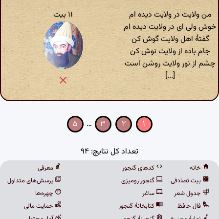
من ولایت در ولایت دیده ام
۱۱ بیت
خوش ولی ای در ولایت دیده ام
گفتهٔ اهل ولایت گوش کن
جام باده از ولایت نوش کن
چشم از نور ولایت روشن است
[...]
۵
…
۳
۲
۱
تعداد کل نتایج: ۹۴
خانه
کدهای گنجور
معرفی
بیت تصادفی
گنجور رومیزی
پرسش‌های متداول
جدول شعر
ساغر
چهره‌ها
فال حافظ
کتابخانهٔ گنجور
حمایت مالی