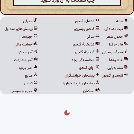
چپ صفحات به آن وارد شوید.
خانه
کدهای گنجور
معرفی
بیت تصادفی
گنجور رومیزی
پرسش‌های متداول
جدول شعر
ساغر
چهره‌ها
فال حافظ
کتابخانهٔ گنجور
حمایت مالی
نمایهٔ موسیقی
گنجینهٔ گنجور
آمار محتوا
حاشیه‌ها
محاسبه‌گر ابجد
آمار مشارکت
مشابه‌یابی
آوای گنجور
آمار بازدید
تازه‌های گنجور
پیشخان خوانشگران
منابع
پیشخان یا پیشخوان؟
تماس
نسکبان
حریم خصوصی