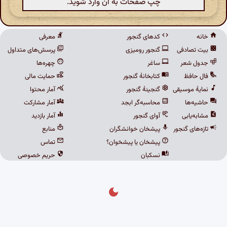
چپ صفحات به آن وارد شوید.
خانه
کدهای گنجور
معرفی
بیت تصادفی
گنجور رومیزی
پرسش‌های متداول
جدول شعر
ساغر
چهره‌ها
فال حافظ
کتابخانهٔ گنجور
حمایت مالی
نمایهٔ موسیقی
گنجینهٔ گنجور
آمار محتوا
حاشیه‌ها
محاسبه‌گر ابجد
آمار مشارکت
مشابه‌یابی
آوای گنجور
آمار بازدید
تازه‌های گنجور
پیشخان خوانشگران
منابع
پیشخان یا پیشخوان؟
تماس
نسکبان
حریم خصوصی