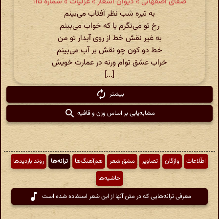
صفای اصفهانی » دیوان اشعار » غزلیات » شمارهٔ ۱۱۵
به تیره شب نظر آفتاب می‌بینم
رخ تو می‌نگرم یا که خواب می‌بینم
به غیر نقش خط از روی آبدار تو من
خط دو کون چو نقش بر آب می‌بینم
خراب عشق توام ورنه در عمارت خویش
[...]
بیشتر
مشابه‌یابی بر اساس وزن و قافیه
اطّلاعات
واژگان
تصاویر
مشق شعر
هم‌آهنگ‌ها
ترانه‌ها
روند بازدیدها
حاشیه‌ها
معرفی ترانه‌هایی که در متن آنها از این شعر استفاده شده است