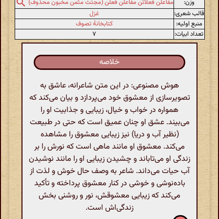
وزن:
مفاعلن فعلاتن مفاعلن فعلن (مجتث مثمن مخبون محذوف)
قالب شعری:
غزل
منبع اولیه:
کتابخانهٔ تصوف
تعداد ابیات:
۷
خلاصه
هوش مصنوعی: در این متن شاعرانه، عاشق به
تصویرسازی از معشوق خود می‌پردازد و بیان می‌کند که
همواره در خواب و خیال، زیبایی و جذابیت او را
می‌بیند. عشق او چنان عمیق است که حتی در طبیعت
(نظیر آب و دریا) نیز زیبایی معشوق را مشاهده
می‌کند. معشوق او مانند ماهی است که نورش را بر
زندگی او می‌تاباند و چشیدن زیبایی او را مانند نوشیدن
آب حیات می‌داند. شاعر به وصف حال خوش و لذت از
باده‌نوشی و خوشی در کنار معشوق پرداخته و تأکید
می‌کند که زیبایی معشوقش، نور و روشنی بخش
زندگی‌اش است.