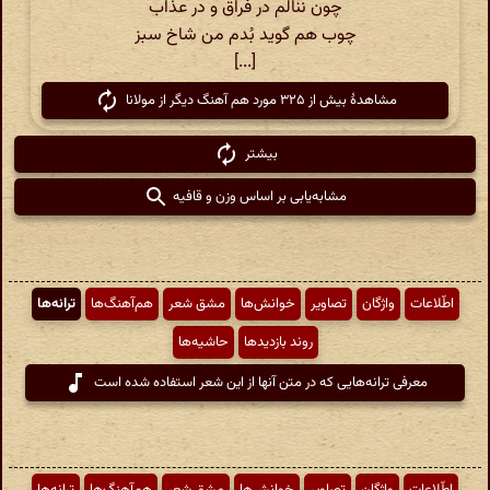
چون ننالم در فراق و در عذاب
چوب هم گوید بُدم من شاخ سبز
[...]
مشاهدهٔ بیش از ۳۲۵ مورد هم آهنگ دیگر از مولانا
بیشتر
مشابه‌یابی بر اساس وزن و قافیه
اطّلاعات
واژگان
تصاویر
خوانش‌ها
مشق شعر
هم‌آهنگ‌ها
ترانه‌ها
روند بازدیدها
حاشیه‌ها
معرفی ترانه‌هایی که در متن آنها از این شعر استفاده شده است
اطّلاعات
واژگان
تصاویر
خوانش‌ها
مشق شعر
هم‌آهنگ‌ها
ترانه‌ها