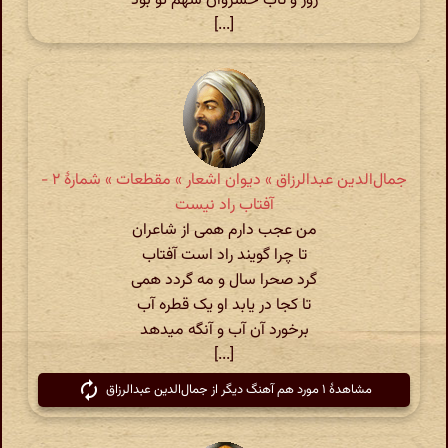
زور و تاب خسروان سهم تو بود
[...]
جمال‌الدین عبدالرزاق » دیوان اشعار » مقطعات » شمارهٔ ۲ -
آفتاب راد نیست
من عجب دارم همی از شاعران
تا چرا گویند راد است آفتاب
گرد صحرا سال و مه گردد همی
تا کجا در یابد او یک قطره آب
برخورد آن آب و آنگه میدهد
[...]
مشاهدهٔ ۱ مورد هم آهنگ دیگر از جمال‌الدین عبدالرزاق