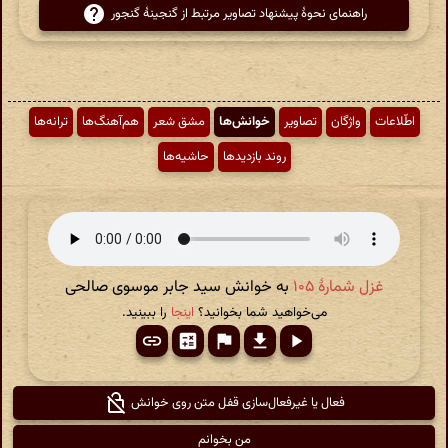
راهنمای نحوهٔ پیشنهاد تصاویر مرتبط از گنجینهٔ گنجور
اطّلاعات
واژگان
تصاویر
خوانش‌ها
مشق شعر
هم‌آهنگ‌ها
ترانه‌ها
روند بازدیدها
حاشیه‌ها
غزل شمارهٔ ۱۰۵
به خوانش سید جابر موسوی صالحی
می‌خواهید شما بخوانید؟
اینجا
را ببینید.
فعال یا غیرفعال‌سازی قفل متن روی خوانش
من بخوانم