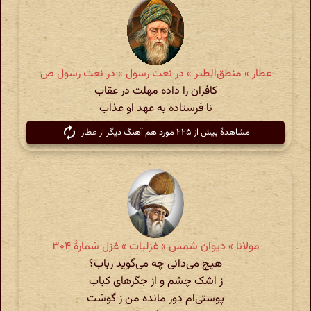
عطار » منطق‌الطیر » در نعت رسول » در نعت رسول ص
کافران را داده مهلت در عقاب
نا فرستاده به عهد او عذاب
مشاهدهٔ بیش از ۲۲۵ مورد هم آهنگ دیگر از عطار
مولانا » دیوان شمس » غزلیات » غزل شمارهٔ ۳۰۴
هیچ می‌دانی چه می‌گوید رباب؟
ز اشک چشم و از جگرهای کباب
پوستی‌ام دور مانده من ز گوشت