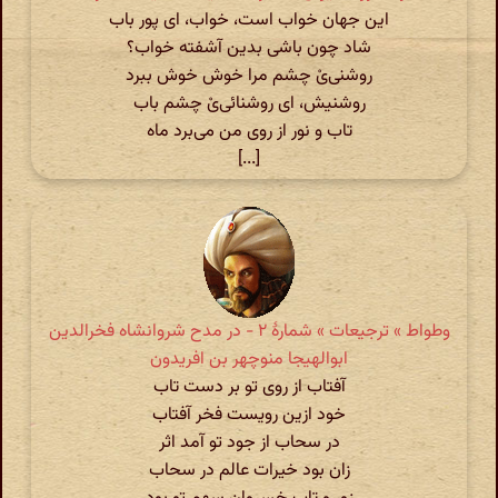
این جهان خواب است، خواب، ای پور باب
شاد چون باشی بدین آشفته خواب؟
روشنی‌یْ چشم مرا خوش خوش ببرد
روشنیش، ای روشنائی‌یْ چشم باب
تاب و نور از روی من می‌برد ماه
[...]
وطواط » ترجیعات » شمارهٔ ۲ - در مدح شروانشاه فخرالدین
ابوالهیجا منوچهر بن افریدون
آفتاب از روی تو بر دست تاب
خود ازین رویست فخر آفتاب
در سحاب از جود تو آمد اثر
زان بود خیرات عالم در سحاب