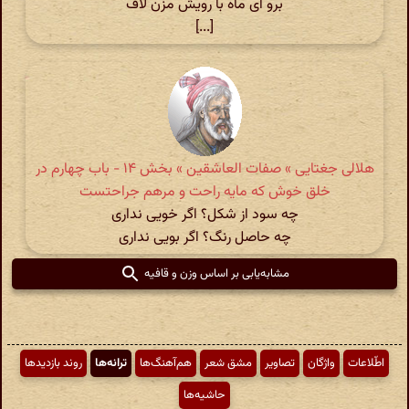
برو ای ماه با رویش مزن لاف
[...]
هلالی جغتایی » صفات العاشقین » بخش ۱۴ - باب چهارم در
خلق خوش که مایه راحت و مرهم جراحتست
چه سود از شکل؟ اگر خویی نداری
چه حاصل رنگ؟ اگر بویی نداری
مشابه‌یابی بر اساس وزن و قافیه
اطّلاعات
واژگان
تصاویر
مشق شعر
هم‌آهنگ‌ها
ترانه‌ها
روند بازدیدها
حاشیه‌ها