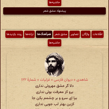
حاشیه‌ها
پیشنهاد مشق شعر
اطّلاعات
واژگان
تصاویر
مشق شعر
هم‌آهنگ‌ها
ترانه‌ها
روند بازدیدها
حاشیه‌ها
شاهدی » دیوان فارسی » غزلیات » شمارهٔ ۱۲۲
دلا گر عشق مهروئی نداری
برو کز معرفت بوئی نداری
بیا ای سرو و بر چشمم بکن جا
کزین بهتر لب جویی نداری