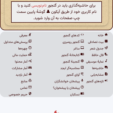
برای حاشیه‌گذاری باید در گنجور
نام‌نویسی
کنید و با
نام کاربری خود از طریق آیکون 👤 گوشهٔ پایین سمت
چپ صفحات به آن وارد شوید.
خانه
کدهای گنجور
معرفی
بیت تصادفی
گنجور رومیزی
پرسش‌های متداول
جدول شعر
ساغر
چهره‌ها
فال حافظ
کتابخانهٔ گنجور
حمایت مالی
نمایهٔ موسیقی
گنجینهٔ گنجور
آمار محتوا
حاشیه‌ها
محاسبه‌گر ابجد
آمار مشارکت
مشابه‌یابی
آوای گنجور
آمار بازدید
تازه‌های گنجور
پیشخان خوانشگران
منابع
پیشخان یا پیشخوان؟
تماس
نسکبان
حریم خصوصی