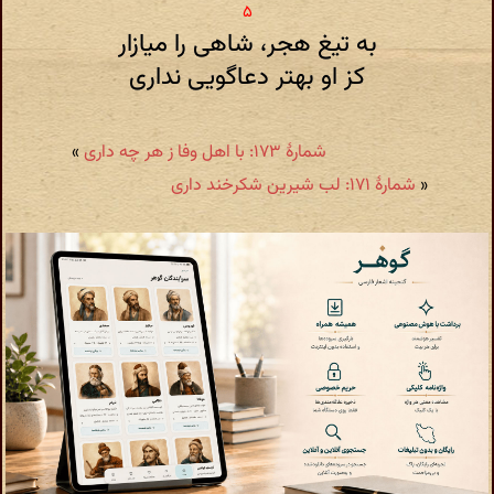
به تیغ هجر، شاهی را میازار
کز او بهتر دعاگویی نداری
شمارهٔ ۱۷۳: با اهل وفا ز هر چه داری
»
«
شمارهٔ ۱۷۱: لب شیرین شکرخند داری