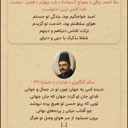
ملا احمد نراقی » معراج السعادة » باب چهارم » فصل - محبت
خدا کامل ترین لذتهاست
امید خواجگیم بود، بندگی تو جستم
هوای سلطنتم بود، خدمت تو گزیدم
ترکت للناس دنیاهم و دینهم
شغلا بذکرک یا دینی و دنیای
ساغر کنگاوری » غزلیات » شمارهٔ ۱۴۹
ندیده کس به جهان چون تو در جمال و جوانی
فدای جان تو گردد جهان که جان جهانی
تویی که پرتو حسن تو هیچ پرده نپوشد
چو آفتاب عیانی ز پرده‌های نهانی
برون نمی‍‌شود از سر هوای وصل تو هرگز
[...]