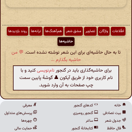
اطّلاعات
واژگان
تصاویر
مشق شعر
هم‌آهنگ‌ها
ترانه‌ها
روند بازدیدها
حاشیه‌ها
تا به حال حاشیه‌ای برای این شعر نوشته نشده است.
💬 من
حاشیه بگذارم ...
برای حاشیه‌گذاری باید در گنجور
نام‌نویسی
کنید و با
نام کاربری خود از طریق آیکون 👤 گوشهٔ پایین سمت
چپ صفحات به آن وارد شوید.
خانه
کدهای گنجور
معرفی
بیت تصادفی
گنجور رومیزی
پرسش‌های متداول
جدول شعر
ساغر
چهره‌ها
فال حافظ
کتابخانهٔ گنجور
حمایت مالی