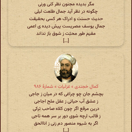
مگر بدیده مجنون نظر کنی ورنی
چگونه در نظر آید جمال طلعت لیلی
حدیث حسنت و ادراک هر کسی بحقیقت
جمال یوسف مصریست پیش دیده ی اعمی
مقیم طور محبّت ز شوق باز نداند
[...]
کمال خجندی » غزلیات » شمارهٔ ۹۸۶
بچشم جان چو چراغی که در میان ز جاجی
ز عشق آب حیاتی ز عقل ملح اجاجی
درین مرقع اگر چون کلاه صاحب ترکی
ز قالب ارچه شوی دور بر سر همه تاجی
اگر به شیوه منصور دم زنی ز اناالحق
[...]