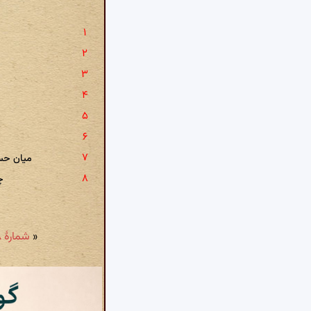
میان ح
چ
«
شمارهٔ ۱۷۸: از خرگه تن من دل خیمه زآن برون زد