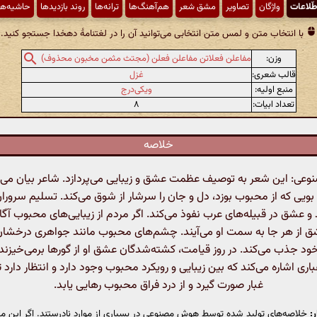
طّلاعات
واژگان
تصاویر
مشق شعر
هم‌آهنگ‌ها
ترانه‌ها
روند بازدیدها
حاشیه‌ها
با انتخاب متن و لمس متن انتخابی می‌توانید آن را در لغتنامهٔ دهخدا جستجو کنید.
وزن:
مفاعلن فعلاتن مفاعلن فعلن (مجتث مثمن مخبون محذوف)
قالب شعری:
غزل
منبع اولیه:
ویکی‌درج
تعداد ابیات:
۸
خلاصه
ی: این شعر به توصیف عظمت عشق و زیبایی می‌پردازد. شاعر بیان می‌ک
بویی که از محبوب بوزد، دل و جان را سرشار از شوق می‌کند. تسلیم سرورا
و عشق در قبیله‌های عرب نفوذ می‌کند. اگر مردم از زیبایی‌های محبوب آگا
شق از هر جا به سمت او می‌آیند. چشم‌های محبوب مانند جواهری درخشا
 خود جذب می‌کند. در روز قیامت، کشته‌شدگان عشق او از گورها برمی‌خیزند.
اری اشاره می‌کند که بین زیبایی و رویکرد محبوب وجود دارد و انتظار دارد ت
غبار صورت گیرد و از درد فراق محبوب رهایی یابد.
:
خلاصه‌های تولید شده توسط هوش مصنوعی در بسیاری از موارد نادرستند. اگر این مت