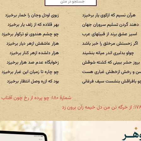
هرآن نسیم که ازکوی یار برخیزد
زبوی اودل وجان را خمار برخیزد
دهند گردن تسلیم سروران جهان
بهر قلاده که از زلف یار برخیزد
اسیر عشق برند از قبیلهای عرب
چو چشم هندوی تو ترکوار برخیزد
اگر زحسنش مرخلق را خبر باشد
هزار عاشقش ازهر دیار برخیزد
چواو بدلبری اندر میانه بنشیند
هزار دلشده ازهر کنار برخیزد
بروز حشر ببینی که کشته شوقش
زخوابگاه عدم صد هزار برخیزد
سن و رخش ازخطش غباری هست
چو چاره تا زمیان این غبار برخیزد
و بافراقش بنشست سیف فرغانی
بود که ازره وصل انتظار برخیزد
شمارهٔ ۱۸۰: چو پرده از رخ چون آفتاب برداری