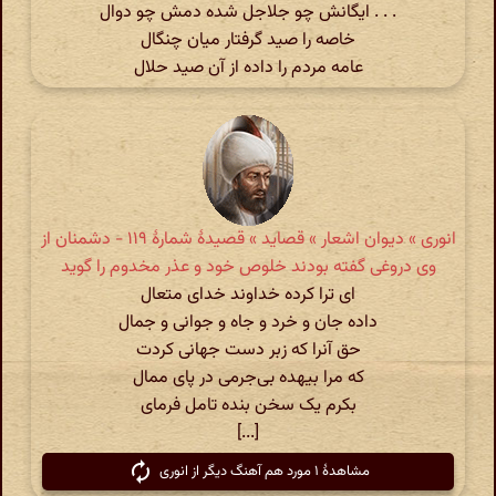
. . . ایگانش چو جلاجل شده دمش چو دوال
خاصه را صید گرفتار میان چنگال
عامه مردم را داده از آن صید حلال
انوری » دیوان اشعار » قصاید » قصیدهٔ شمارهٔ ۱۱۹ - دشمنان از
وی دروغی گفته بودند خلوص خود و عذر مخدوم را گوید
ای ترا کرده خداوند خدای متعال
داده جان و خرد و جاه و جوانی و جمال
حق آنرا که زبر دست جهانی کردت
که مرا بیهده بی‌جرمی در پای ممال
بکرم یک سخن بنده تامل فرمای
[...]
مشاهدهٔ ۱ مورد هم آهنگ دیگر از انوری