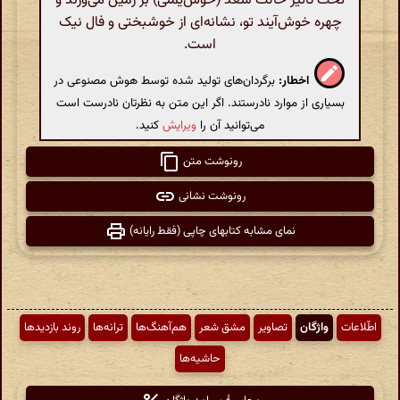
تحت تاثیر حالت سعد (خوش‌یمنی) بر زمین می‌وزند و
چهره خوش‌آیند تو، نشانه‌ای از خوشبختی و فال نیک
است.
اخطار:
برگردان‌های تولید شده توسط هوش مصنوعی در
بسیاری از موارد نادرستند. اگر این متن به نظرتان نادرست است
می‌توانید آن را
ویرایش
کنید.
رونوشت متن
رونوشت نشانی
نمای مشابه کتابهای چاپی (فقط رایانه)
اطّلاعات
واژگان
تصاویر
مشق شعر
هم‌آهنگ‌ها
ترانه‌ها
روند بازدیدها
حاشیه‌ها