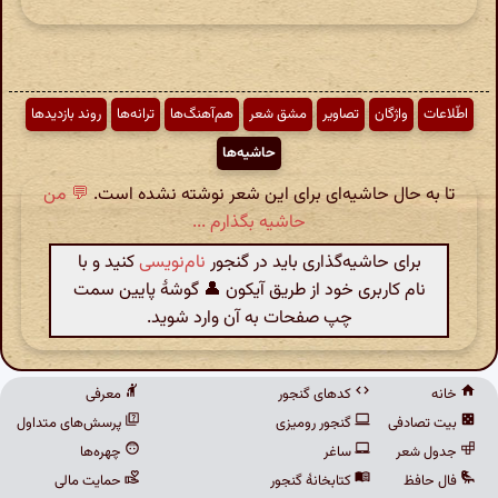
اطّلاعات
واژگان
تصاویر
مشق شعر
هم‌آهنگ‌ها
ترانه‌ها
روند بازدیدها
حاشیه‌ها
تا به حال حاشیه‌ای برای این شعر نوشته نشده است.
💬 من
حاشیه بگذارم ...
برای حاشیه‌گذاری باید در گنجور
نام‌نویسی
کنید و با
نام کاربری خود از طریق آیکون 👤 گوشهٔ پایین سمت
چپ صفحات به آن وارد شوید.
خانه
کدهای گنجور
معرفی
بیت تصادفی
گنجور رومیزی
پرسش‌های متداول
جدول شعر
ساغر
چهره‌ها
فال حافظ
کتابخانهٔ گنجور
حمایت مالی