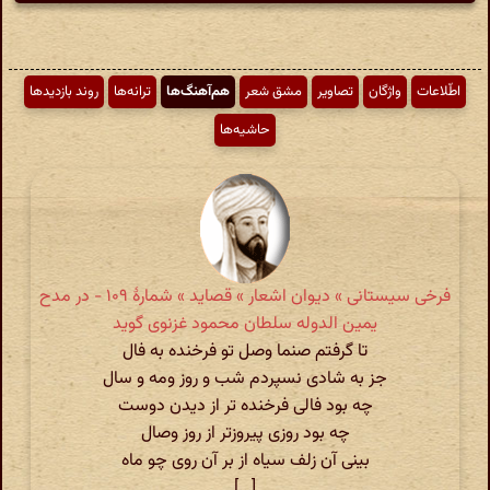
اطّلاعات
واژگان
تصاویر
مشق شعر
هم‌آهنگ‌ها
ترانه‌ها
روند بازدیدها
حاشیه‌ها
فرخی سیستانی » دیوان اشعار » قصاید » شمارهٔ ۱۰۹ - در مدح
یمین الدوله سلطان محمود غزنوی گوید
تا گرفتم صنما وصل تو فرخنده به فال
جز به شادی نسپردم شب و روز ومه و سال
چه بود فالی فرخنده تر از دیدن دوست
چه بود روزی پیروزتر از روز وصال
بینی آن زلف سیاه از بر آن روی چو ماه
[...]