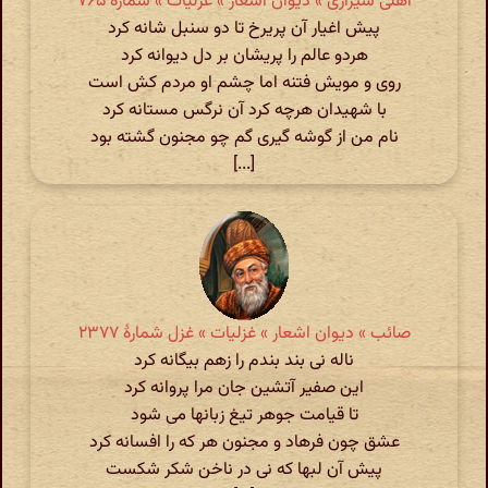
اهلی شیرازی » دیوان اشعار » غزلیات » شمارهٔ ۷۶۵
پیش اغیار آن پریرخ تا دو سنبل شانه کرد
هردو عالم را پریشان بر دل دیوانه کرد
روی و مویش فتنه اما چشم او مردم کش است
با شهیدان هرچه کرد آن نرگس مستانه کرد
نام من از گوشه گیری گم چو مجنون گشته بود
[...]
صائب » دیوان اشعار » غزلیات » غزل شمارهٔ ۲۳۷۷
ناله نی بند بندم را زهم بیگانه کرد
این صفیر آتشین جان مرا پروانه کرد
تا قیامت جوهر تیغ زبانها می شود
عشق چون فرهاد و مجنون هر که را افسانه کرد
پیش آن لبها که نی در ناخن شکر شکست