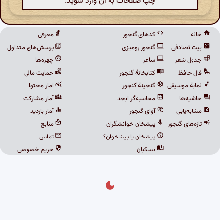
چپ صفحات به آن وارد شوید.
خانه
کدهای گنجور
معرفی
بیت تصادفی
گنجور رومیزی
پرسش‌های متداول
جدول شعر
ساغر
چهره‌ها
فال حافظ
کتابخانهٔ گنجور
حمایت مالی
نمایهٔ موسیقی
گنجینهٔ گنجور
آمار محتوا
حاشیه‌ها
محاسبه‌گر ابجد
آمار مشارکت
مشابه‌یابی
آوای گنجور
آمار بازدید
تازه‌های گنجور
پیشخان خوانشگران
منابع
پیشخان یا پیشخوان؟
تماس
نسکبان
حریم خصوصی