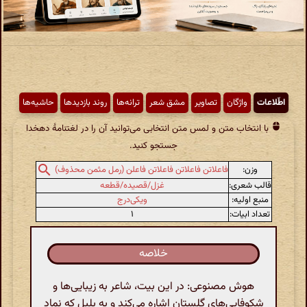
اطّلاعات
واژگان
تصاویر
مشق شعر
ترانه‌ها
روند بازدیدها
حاشیه‌ها
با انتخاب متن و لمس متن انتخابی می‌توانید آن را در لغتنامهٔ دهخدا
جستجو کنید.
وزن:
فاعلاتن فاعلاتن فاعلاتن فاعلن (رمل مثمن محذوف)
قالب شعری:
غزل/قصیده/قطعه
منبع اولیه:
ویکی‌درج
تعداد ابیات:
۱
خلاصه
هوش مصنوعی: در این بیت، شاعر به زیبایی‌ها و
شکوفایی‌های گلستان اشاره می‌کند و به بلبل که نماد