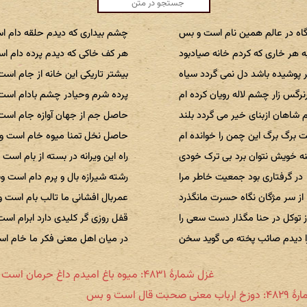
آگاه در عالم همین نام است و بس
چشم بیداری که دیدم حلقه دام 
ه هر خاری که کردم خانه صیادبود
هر کف خاکی که دیدم پرده دام 
 پوشیده باشد دل نمی گردد سیاه
بیشتر تاریکی این خانه از جام اس
رگس زار چشم لاله رویان کرده ام
پرده شرم وحیادر چشم بادام اس
م شاهان ازبنای خیر می گردد بلند
حاصل جم از جهان آوازه جام اس
 برگ برگ این چمن را خوانده ام
حاصل نخل تمنا میوه خام است 
نه خویش نتوان برد بی ترک خودی
راه این ویرانه در بسته از بام است
در گرفتاری بود جمعیت خاطر مرا
رشته شیرازه بال و پرم دام است 
از سر مژگان نگاه حسرت مانگذرد
عمربال افشانی ما تالب بام است 
ز توکل در حنا مگذار دست سعی را
قفل روزی گر کلیدی دارد ابرام اس
ا دیدم صائب پخته می گوید سخن
در میان اهل معنی فکر ما خام 
غزل شمارهٔ ۴۸۳۱: میوه باغ امیدم داغ حرمان است و بس
 صحبت قال است و بس