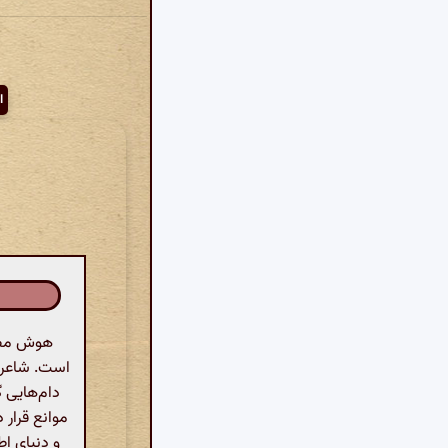
ا
هوش مصنو
است. شاعر ب
دام‌هایی گ
موانع قرار 
و دنیای ا