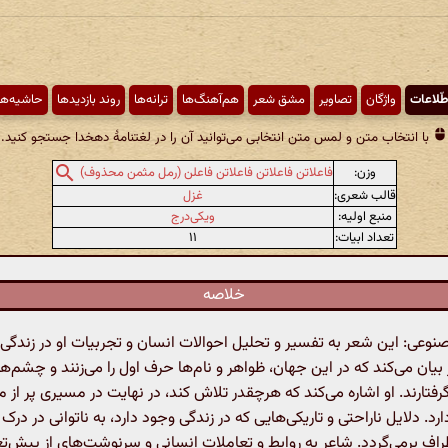
طّلاعات
واژگان
تصاویر
مشق شعر
هم‌آهنگ‌ها
ترانه‌ها
روند بازدیدها
حاشیه‌ها
با انتخاب متن و لمس متن انتخابی می‌توانید آن را در لغتنامهٔ دهخدا جستجو کنید.
وزن:
فاعلاتن فاعلاتن فاعلاتن فاعلن (رمل مثمن محذوف)
قالب شعری:
غزل
منبع اولیه:
ویکی‌درج
تعداد ابیات:
۱۱
خلاصه
عی: این شعر به تفسیر و تحلیل احوالات انسان و تجربیات او در زندگی 
یان می‌کند که در این جهان، ظواهر و نام‌ها حرف اول را می‌زنند و چشم‌ها 
رفتارند. او اشاره می‌کند که هرچقدر تلاش کند، در نهایت در مسیری پر از
دارد. دلایل ناراحتی و تاریکی‌هایی که در زندگی وجود دارد، به ناتوانی در در
طراف برمی‌گردد. شاعر به روابط و تعاملات انسانی و سرنوشت‌های از پیش‌ت