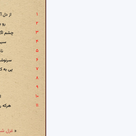
از دل 
رو ب
چشم اگر
سیرن
نا
سرنوشت
پی به ک
ا
هرکه ر
«
غزل شمارهٔ ۴۸۲۹: دوزخ ارباب معنی