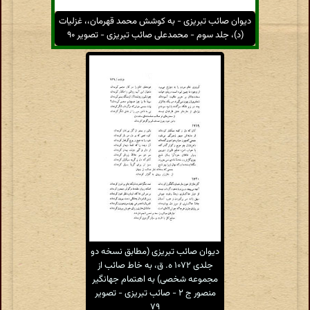
دیوان صائب تبریزی - به کوشش محمد قهرمان،، غزلیات
(د)، جلد سوم - محمدعلی صائب تبریزی - تصویر ۹۰
دیوان صائب تبریزی (مطابق نسخه دو
جلدی ۱۰۷۲ ه. ق، به خاط صائب از
مجموعه شخصی) به اهتمام جهانگیر
منصور ج ۲ - صائب تبریزی - تصویر
۷۹