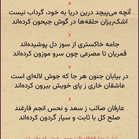
آنچه می‌پیچد درین دریا به خود، گرداب نیست
اشک‌ریزان حلقه‌ها در گوش جیحون کرده‌اند
جامه خاکستری از سوز دل پوشیده‌اند
قمریان تا مصرعی چون سرو موزون کرده‌اند
در بیابان جنون هر جا که جوش لاله‌ای است
عاشقان خاری ز پای خویش بیرون کرده‌اند
عارفان صائب ز سعد و نحس انجم فارغند
صلح کل با ثابت و سیار گردون کرده‌اند
غزل شمارهٔ ۲۴۸۴: وقت جمعی خوش که دفتر را در