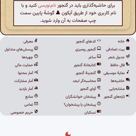
برای حاشیه‌گذاری باید در گنجور
نام‌نویسی
کنید و با
نام کاربری خود از طریق آیکون 👤 گوشهٔ پایین سمت
چپ صفحات به آن وارد شوید.
خانه
کدهای گنجور
معرفی
بیت تصادفی
گنجور رومیزی
پرسش‌های متداول
جدول شعر
ساغر
چهره‌ها
فال حافظ
کتابخانهٔ گنجور
حمایت مالی
نمایهٔ موسیقی
گنجینهٔ گنجور
آمار محتوا
حاشیه‌ها
محاسبه‌گر ابجد
آمار مشارکت
مشابه‌یابی
آوای گنجور
آمار بازدید
تازه‌های گنجور
پیشخان خوانشگران
منابع
پیشخان یا پیشخوان؟
تماس
نسکبان
حریم خصوصی