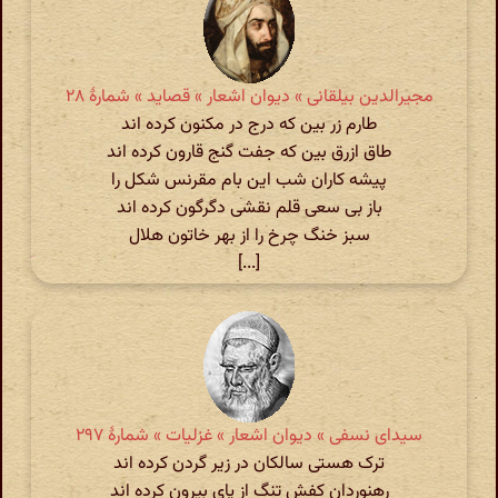
مجیرالدین بیلقانی » دیوان اشعار » قصاید » شمارهٔ ۲۸
طارم زر بین که درج در مکنون کرده اند
طاق ازرق بین که جفت گنج قارون کرده اند
پیشه کاران شب این بام مقرنس شکل را
باز بی سعی قلم نقشی دگرگون کرده اند
سبز خنگ چرخ را از بهر خاتون هلال
[...]
سیدای نسفی » دیوان اشعار » غزلیات » شمارهٔ ۲۹۷
ترک هستی سالکان در زیر گردن کرده اند
رهنوردان کفش تنگ از پای بیرون کرده اند