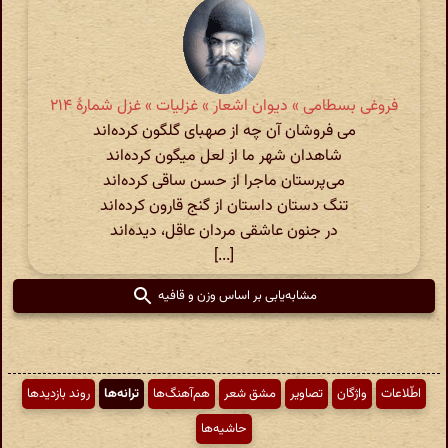
فروغی بسطامی » دیوان اشعار » غزلیات » غزل شمارهٔ ۲۱۴
می فروشان آن چه از صهبای گلگون کرده‌اند
شاهدان شهر ما از لعل میگون کرده‌اند
می‌پرستان ماجرا از حسن ساقی کرده‌اند
تنگ دستان داستان از گنج قارون کرده‌اند
در جنون عاشقی مردان عاقل، دیده‌اند
[...]
مشابه‌یابی بر اساس وزن و قافیه
اطّلاعات
واژگان
تصاویر
مشق شعر
هم‌آهنگ‌ها
ترانه‌ها
روند بازدیدها
حاشیه‌ها