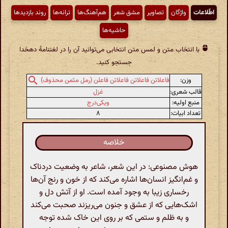
اطّلاعات
واژگان
تصاویر
مشق شعر
هم‌آهنگ‌ها
ترانه‌ها
روند بازدیدها
حاشیه‌ها
با انتخاب متن و لمس متن انتخابی می‌توانید آن را در لغتنامهٔ دهخدا
جستجو کنید.
وزن:
فاعلاتن فاعلاتن فاعلاتن فاعلن (رمل مثمن محذوف)
قالب شعری:
غزل
منبع اولیه:
ویکی‌درج
تعداد ابیات:
۸
خلاصه
هوش مصنوعی: در این شعر، شاعر به وضعیت دردناک
و غم‌انگیز انسان‌ها اشاره می‌کند که از خون و رنج آن‌ها
رخساری زیبا به وجود آمده است. او از آتش دل و
اشک‌هایی که از عشق و جنون می‌ریزند صحبت می‌کند
و به ظلم و ستمی که بر روی این خاک شده توجه