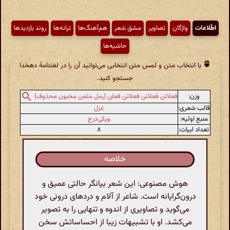
اطّلاعات
واژگان
تصاویر
مشق شعر
هم‌آهنگ‌ها
ترانه‌ها
روند بازدیدها
حاشیه‌ها
با انتخاب متن و لمس متن انتخابی می‌توانید آن را در لغتنامهٔ دهخدا
جستجو کنید.
وزن:
فعلاتن فعلاتن فعلاتن فعلن (رمل مثمن مخبون محذوف)
قالب شعری:
غزل
منبع اولیه:
ویکی‌درج
تعداد ابیات:
۸
خلاصه
هوش مصنوعی: این شعر بیانگر حالتی عمیق و
درون‌گرایانه است. شاعر از آلام و دردهای درونی خود
می‌گوید و تصاویری از اندوه و تنهایی را به تصویر
می‌کشد. او با تشبیهات زیبا از احساساتش سخن