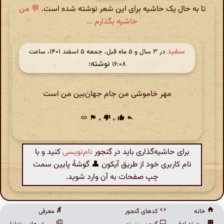
تا به حال یک حاشیه برای این شعر نوشته شده است.
💬 من
حاشیه بگذارم ...
سفید
در ‫۳ سال و ۵ ماه قبل، جمعه ۵ اسفند ۱۴۰۱، ساعت
نوشته:
۱۶:۰۸
مهر خاموشی من جام جهان‌بین من است
link
flag
۰
thumb_down
۰
thumb_up
reply
برای حاشیه‌گذاری باید در گنجور
نام‌نویسی
کنید و با
نام کاربری خود از طریق آیکون 👤 گوشهٔ پایین سمت
چپ صفحات به آن وارد شوید.
خانه
کدهای گنجور
معرفی