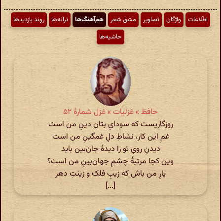
اطّلاعات
واژگان
تصاویر
مشق شعر
هم‌آهنگ‌ها
ترانه‌ها
روند بازدیدها
حاشیه‌ها
حافظ » غزلیات » غزل شمارهٔ ۵۲
روزگاریست که سودایِ بتان دینِ من است
غمِ این کار‌، نشاطِ دلِ غمگینِ من است
دیدنِ رویِ تو را دیدهٔ جان‌بین باید
وین کجا مرتبهٔ چشمِ جهان‌بینِ من است؟
یارِ من باش که زیبِ فلک و زینتِ دهر
[...]