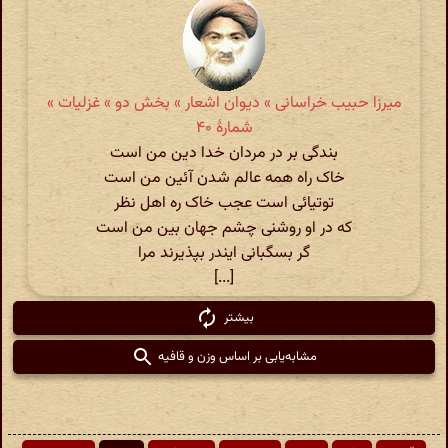
میرزا حبیب خراسانی » دیوان اشعار » بخش دو » غزلیات »
شمارهٔ ۴۰
بندگی بر در مردان خدا دین من است
خاک راه همه عالم شدن آئین من است
توتیائی است عجب خاک ره اهل نظر
که در او روشنی چشم جهان بین من است
گر بسگبانی ایندر بپذیرند مرا
[...]
بیشتر
مشابه‌یابی بر اساس وزن و قافیه