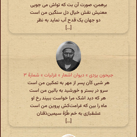
برهمن، صورت آن بت که تواش می جویی
معنیش نقش خیال دل سنگین من است
دو جهان یک قدح آب نماید به نظر
[...]
جیحون یزدی » دیوان اشعار » غزلیات » شمارهٔ ۳
هر شبی کآن پسر از مهر به تمکین من است
سرو در بستر و خورشید به بالین من است
هر که دید اشک مرا خواست ببیند رخ او
ماه را بین که غرامت‌کش پروین من است
عشقبازی به خم طُرّهٔ سیمین‌ذقنان
[...]