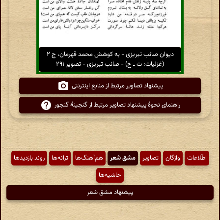
دیوان صائب تبریزی - به کوشش محمد قهرمان، ج ۲
(غزلیات: ت ـ خ) - صائب تبریزی - تصویر ۲۹۱
پیشنهاد تصاویر مرتبط از منابع اینترنتی
راهنمای نحوهٔ پیشنهاد تصاویر مرتبط از گنجینهٔ گنجور
اطّلاعات
واژگان
تصاویر
مشق شعر
هم‌آهنگ‌ها
ترانه‌ها
روند بازدیدها
حاشیه‌ها
پیشنهاد مشق شعر