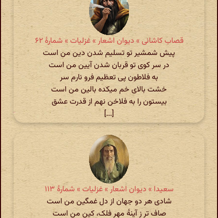
قصاب کاشانی » دیوان اشعار » غزلیات » شمارهٔ ۶۲
پیش شمشیر تو تسلیم شدن دین من است
در سر کوی تو قربان شدن آیین من است
به فلاطون پی تعظیم فرو نارم سر
خشت بالای خم میکده بالین من است
بیستون را به فلاخن نهم از قدرت عشق
[...]
سعیدا » دیوان اشعار » غزلیات » شمارهٔ ۱۱۳
شادی هر دو جهان از دل غمگین من است
صاف تر ز آینهٔ مهر فلک، کین من است