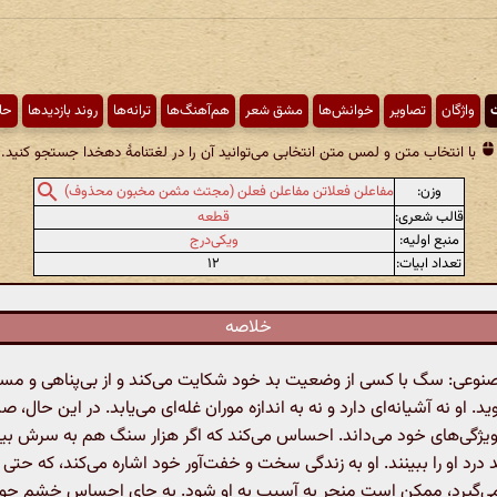
ت
واژگان
تصاویر
خوانش‌ها
مشق شعر
هم‌آهنگ‌ها
ترانه‌ها
روند بازدیدها
حا
با انتخاب متن و لمس متن انتخابی می‌توانید آن را در لغتنامهٔ دهخدا جستجو کنید.
وزن:
مفاعلن فعلاتن مفاعلن فعلن (مجتث مثمن مخبون محذوف)
قالب شعری:
قطعه
منبع اولیه:
ویکی‌درج
تعداد ابیات:
۱۲
خلاصه
عی: سگ با کسی از وضعیت بد خود شکایت می‌کند و از بی‌پناهی و مس
 او نه آشیانه‌ای دارد و نه به اندازه موران غله‌ای می‌یابد. در این حال، صب
 ویژگی‌های خود می‌داند. احساس می‌کند که اگر هزار سنگ هم به سرش بیف
د درد او را ببینند. او به زندگی سخت و خفت‌آور خود اشاره می‌کند، که حتی 
 می‌گیرد، ممکن است منجر به آسیب به او شود. به جای احساس خشم چون