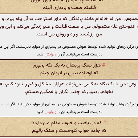
#
نه آشیانه چو مرغان نه غله چون موران
قناعتم صفت و بردباری آیینم
عی: من نه خانه‌ام مانند پرندگان که برای استراحت به آن پناه ببرم، و ن
ه اندوختن غله مشغولم. من با صفت قناعت و صبر زندگی می‌کنم و این ویژگ
من ارزشمند و راه و روش من است.
:
برگردان‌های تولید شده توسط هوش مصنوعی در بسیاری از موارد نادرستند. اگر این مت
نادرست است می‌توانید آن را
ویرایش
کنید.
#
هزار سنگ پریشان به یک نگه بخورم
که اوفتاده نبینی بر ابروان چینم
: من با یک نگاه به کسی، می‌توانم هزاران مشکل و غم را نابود کنم، ب
نخواهی ببینی که چقدر نگران یا غمگین هستم.
:
برگردان‌های تولید شده توسط هوش مصنوعی در بسیاری از موارد نادرستند. اگر این مت
نادرست است می‌توانید آن را
ویرایش
کنید.
#
که در ریاضت و خلوت مقام من دارد؟
که جامه خواب کلوخست و سنگ بالینم