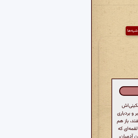
شیه‌ها
کینی‌اش
ر و بردباری
تد، باز هم
لقمه‌ای که
 آدمیان،