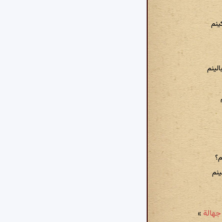
ینم
لینم
م؟
نم
»