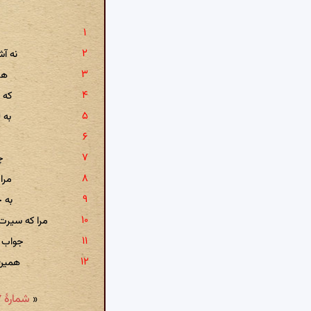
نه آش
هز
که 
به 
چ
مرا
به 
مرا که سیر
جواب 
همین 
«
شمارهٔ ۱۶۷: مردکی غرقه بود در جیحون