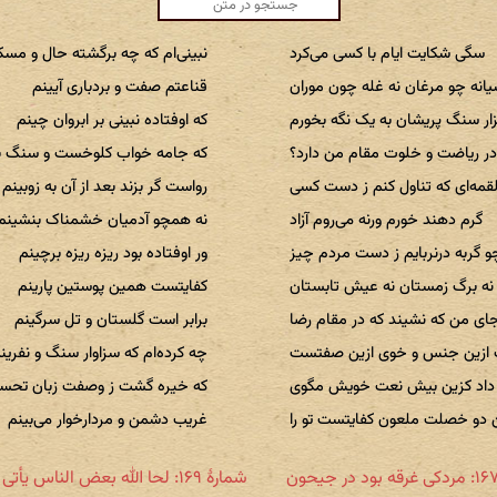
سگی شکایت ایام با کسی می‌کرد
نبینی‌ام که چه برگشته حال و مسک
یانه چو مرغان نه غله چون موران
قناعتم صفت و بردباری آیینم
ار سنگ پریشان به یک نگه بخورم
که اوفتاده نبینی بر ابروان چینم
در ریاضت و خلوت مقام من دارد؟
که جامه خواب کلوخست و سنگ با
لقمه‌ای که تناول کنم ز دست کسی
رواست گر بزند بعد از آن به زوبینم
گرم دهند خورم ورنه می‌روم آزاد
نه همچو آدمیان خشمناک بنشینم
و گربه درنربایم ز دست مردم چیز
ور اوفتاده بود ریزه ریزه برچینم
 نه برگ زمستان نه عیش تابستان
کفایتست همین پوستین پارینم
جای من که نشیند که در مقام رضا
برابر است گلستان و تل سرگینم
ت ازین جنس و خوی ازین صفتست
چه کرده‌ام که سزاوار سنگ و نفرین
داد کزین بیش نعت خویش مگوی
که خیره گشت ز وصفت زبان تحسی
دو خصلت ملعون کفایتست تو را
غریب دشمن و مردارخوار می‌بینم
شمارهٔ ۱۶۹: لحا الله بعض الناس یأتی جهالة