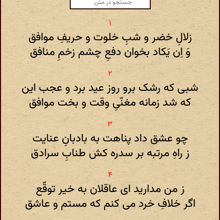
زلالِ خضر و شبِ خلوت و حریفِ موافق
وَ اِن یَکاد بخوان دفعِ چشم زخمِ منافق
شبی که رشک برو روز عید برد و عجب این
که شد زمانه مغنّیِ وقت و بخت موافق
چو عشق داد پناهت به بادبانِ عنایت
ز راهِ مرتبه بر سدره کش طنابِ سرادق
ز من مدارید ای عاقلان به خیر توقّع
اگر خلافِ خرد می کنم که مستم و عاشق