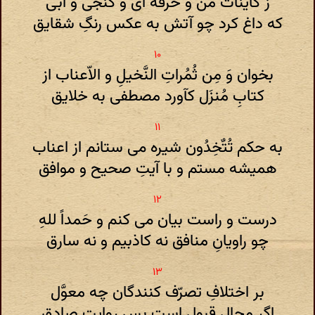
ز کاینات من و خرقه ای و کُنجی و آبی
که داغ کرد چو آتش به عکس رنگِ شقایق
بخوان وَ مِن ثُمُراتِ النَّخیلِ و الاّعناب از
کتابِ مُنزَل کآورد مصطفی به خلایق
به حکم تُتٌخِدُون شیره می ستانم از اعناب
همیشه مستم و با آیتِ صحیح و موافق
درست و راست بیان می کنم و حَمداً للهِ
چو راویانِ منافق نه کاذبیم و نه سارق
بر اختلافِ تصرّف کنندگان چه معوَّل
اگر مجالِ قبول است بس روایتِ صادق