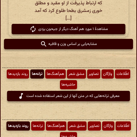
که ارتباط پذیرفت از او مقید و مطلق
خوری زمشرق بطحا طلوع کرد که آمد
[...]
مشاهدهٔ ۱ مورد هم آهنگ دیگر از جیحون یزدی
مشابه‌یابی بر اساس وزن و قافیه
اطّلاعات
واژگان
تصاویر
مشق شعر
هم‌آهنگ‌ها
ترانه‌ها
روند بازدیدها
حاشیه‌ها
معرفی ترانه‌هایی که در متن آنها از این شعر استفاده شده است
اطّلاعات
واژگان
تصاویر
مشق شعر
هم‌آهنگ‌ها
ترانه‌ها
روند بازدیدها
حاشیه‌ها