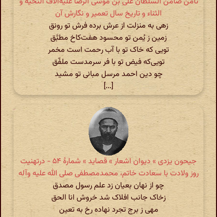
ثامن ضامن السلطان علی بن موسی الرضا علیه‌الآف التحیة و
الثناء و تاریخ سال تعمیر و نگارش آن
زهی به منزلت از عرش برده فرش تو رونق
زمین ز یُمن تو محسود هفت‌کاخ مطبَّق
تویی‌ که خاک تو با آب رحمت است مخمر
تویی‌که فیض تو با فر سرمدست ملفّق
چو دین احمد مرسل مبانی تو مشید
[...]
جیحون یزدی » دیوان اشعار » قصاید » شمارهٔ ۵۴ - درتهنیت
روز ولادت با سعادت خاتم، محمدمصطفی صلی الله علیه وآله
چو از نهان بعیان زد علم رسول مصدق
زخاک جانب افلاک شد خروش انا الحق
مهی ز برج تجرد نهاده رخ به تعین