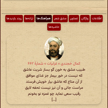
اطّلاعات
واژگان
تصاویر
مشق شعر
هم‌آهنگ‌ها
ترانه‌ها
روند بازدیدها
حاشیه‌ها
کمال خجندی » غزلیات » شمارهٔ ۶۶۲
طبیب عشق به خون گو بساز شربت عاشق
که نیست در خور بیمار جز غذای موافق
از آن متاع که عاشق بیار خویش فرستد
مراست جانی و آن نیز نیست تحفه لایق
رقیب سعی نماید چو غمزه نو بخونم
[...]