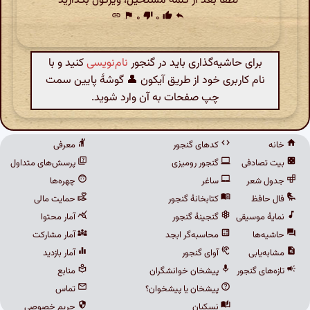
لطفا بعد از کلمه مستحیل، ویرگول بگذارید
link
flag
۰
thumb_down
۰
thumb_up
reply
برای حاشیه‌گذاری باید در گنجور
نام‌نویسی
کنید و با
نام کاربری خود از طریق آیکون 👤 گوشهٔ پایین سمت
چپ صفحات به آن وارد شوید.
خانه
کدهای گنجور
معرفی
بیت تصادفی
گنجور رومیزی
پرسش‌های متداول
جدول شعر
ساغر
چهره‌ها
فال حافظ
کتابخانهٔ گنجور
حمایت مالی
نمایهٔ موسیقی
گنجینهٔ گنجور
آمار محتوا
حاشیه‌ها
محاسبه‌گر ابجد
آمار مشارکت
مشابه‌یابی
آوای گنجور
آمار بازدید
تازه‌های گنجور
پیشخان خوانشگران
منابع
پیشخان یا پیشخوان؟
تماس
نسکبان
حریم خصوصی