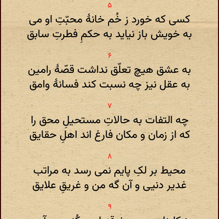
کسی که خورد ز خُم خانۀ محبّتِ او می
به خویش باز نیاید به حکمِ فطرتِ سابق
به عشق هیچ تعلّق نداشت قصّۀ رامین
به عقل نیز چه نسبت کند فسانۀ وامق
چه التفات به حالاتِ مستحیلِ محق را
که از زمان و مکان فارغ اند اهلِ حقایق
محیط بر لکِ پایم نمی رسد به مراتب
غدیر دنیی و آن گه من و غریقِ علایق