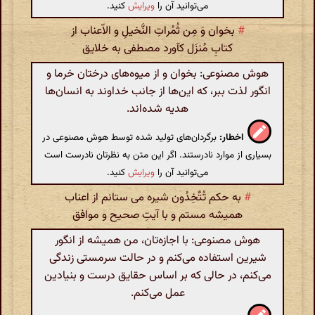
می‌توانید آن را
ویرایش
کنید.
#
بخوان وَ مِن ثُمُراتِ النَّخیلِ و الاّعناب از
کتابِ مُنزَل کآورد مصطفی به خلایق
هوش مصنوعی: بخوان و از میوه‌های درختان خرما و
انگور لذت ببر، که این‌ها از جانب خداوند به انسان‌ها
هدیه شده‌اند.
اخطار:
برگردان‌های تولید شده توسط هوش مصنوعی در
بسیاری از موارد نادرستند. اگر این متن به نظرتان نادرست است
می‌توانید آن را
ویرایش
کنید.
#
به حکم تُتٌخِدُون شیره می ستانم از اعناب
همیشه مستم و با آیتِ صحیح و موافق
هوش مصنوعی: با اجازه‌تان، من همیشه از انگور
شیرین استفاده می‌کنم و در حالت سرمستی زندگی
می‌کنم، در حالی که بر اساس حقایق درست و بنیادین
عمل می‌کنم.