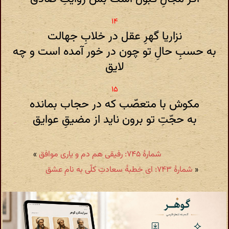
نزاریا گهرِ عقل در خلابِ جهالت
به حسبِ حالِ تو چون در خور آمده است و چه
لایق
مکوش با متعصّب که در حجاب بمانده
به حجّتِ تو برون ناید از مضیقِ عوایق
شمارهٔ ۷۴۵: رفیقی هم دم و یاری موافق
»
«
شمارهٔ ۷۴۳: ای خطبۀ سعادتِ کلّی به نامِ عشق