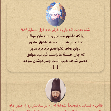
شاه نعمت‌الله ولی » غزلیات » غزل شمارهٔ ۹۸۶
بیا که عاشق مستیم و همدمان موافق
بیار جام شرابی بده به عاشق صادق
دوای صاف نخواهیم دُرد درد بیاور
که جان خستهٔ ما راست دُرد درد موافق
حضور شاهد غیب است وسرخوشان موحد
[...]
قاآنی » قصاید » قصیدهٔ شمارهٔ ۲۰۱ - د‌ر ستایش رواق منور امام