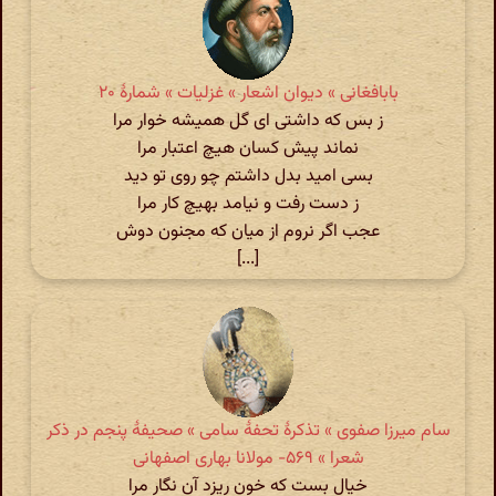
بابافغانی » دیوان اشعار » غزلیات » شمارهٔ ۲۰
ز بس که داشتی ای گل همیشه خوار مرا
نماند پیش کسان هیچ اعتبار مرا
بسی امید بدل داشتم چو روی تو دید
ز دست رفت و نیامد بهیچ کار مرا
عجب اگر نروم از میان که مجنون دوش
[...]
سام میرزا صفوی » تذکرهٔ تحفهٔ سامی » صحیفهٔ پنجم در ذکر
شعرا » ۵۶۹- مولانا بهاری اصفهانی
خیال بست که خون ریزد آن نگار مرا