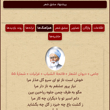
پیشنهاد مشق شعر
اطّلاعات
واژگان
تصاویر
مشق شعر
هم‌آهنگ‌ها
ترانه‌ها
روند بازدیدها
حاشیه‌ها
جامی » دیوان اشعار » فاتحة الشباب » غزلیات » شمارهٔ ۵۵
خوش است ناز تو ای سرو گل عذار مرا
نیاز پرور عشقم به ناز دار مرا
مگو به طرف چمن جلوه ریاحین بین
دلم اسیر تو با دیگران چه کار مرا
ز گشت باغ چه خیزد ز گل چه بگشاید