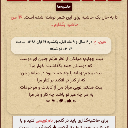
حاشیه‌ها
تا به حال یک حاشیه برای این شعر نوشته شده است.
💬 من
حاشیه بگذارم ...
عین. ح
در ‫۶ سال و ۹ ماه قبل، یکشنبه ۱۹ آبان ۱۳۹۸، ساعت
نوشته:
۰۳:۰۴
بیت چهارم: میفکن از نظر عزّتم چنین ای دوست
که دوستان همه بگذاشتند خوار مرا
بیت پنجم: زمانه را چه حسد بود در میانه ز من
که از کنار تو افکند بر کنار مرا
بیت هفتم: تویی مرادِ من از کاینات و موجودات
به هر چه غیر تو باشد چه کار و بار مرا
link
flag
۰
thumb_down
۰
thumb_up
reply
برای حاشیه‌گذاری باید در گنجور
نام‌نویسی
کنید و با
نام کاربری خود از طریق آیکون 👤 گوشهٔ پایین سمت