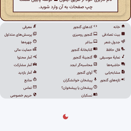
چپ صفحات به آن وارد شوید.
خانه
کدهای گنجور
معرفی
بیت تصادفی
گنجور رومیزی
پرسش‌های متداول
جدول شعر
ساغر
چهره‌ها
فال حافظ
کتابخانهٔ گنجور
حمایت مالی
نمایهٔ موسیقی
گنجینهٔ گنجور
آمار محتوا
حاشیه‌ها
محاسبه‌گر ابجد
آمار مشارکت
مشابه‌یابی
آوای گنجور
آمار بازدید
تازه‌های گنجور
پیشخان خوانشگران
منابع
پیشخان یا پیشخوان؟
تماس
نسکبان
حریم خصوصی