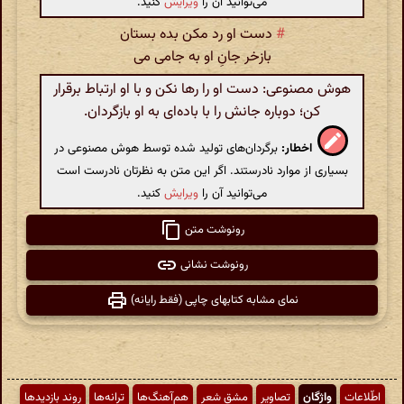
می‌توانید آن را
ویرایش
کنید.
#
دست او رد مکن بده بستان
بازخر جانِ او به جامی می
هوش مصنوعی: دست او را رها نکن و با او ارتباط برقرار
کن؛ دوباره جانش را با باده‌ای به او بازگردان.
اخطار:
برگردان‌های تولید شده توسط هوش مصنوعی در
بسیاری از موارد نادرستند. اگر این متن به نظرتان نادرست است
می‌توانید آن را
ویرایش
کنید.
رونوشت متن
رونوشت نشانی
نمای مشابه کتابهای چاپی (فقط رایانه)
اطّلاعات
واژگان
تصاویر
مشق شعر
هم‌آهنگ‌ها
ترانه‌ها
روند بازدیدها