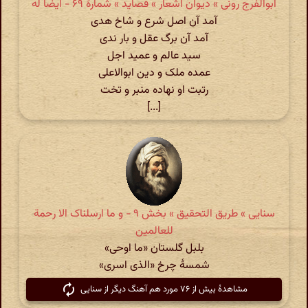
ابوالفرج رونی » دیوان اشعار » قصاید » شمارهٔ ۶۹ - ایضاً له
آمد آن اصل شرع و شاخ هدی
آمد آن برگ عقل و بار ندی
سید عالم و عمید اجل
عمده ملک و دین ابوالاعلی
رتبت او نهاده منبر و تخت
[...]
سنایی » طریق التحقیق » بخش ۹ - و ما ارسلناک الا رحمة
للعالمین
بلبل گلستان «‌ما اوحی‌»
شمسهٔ چرخ «‌الذی اسری»
مشاهدهٔ بیش از ۷۶ مورد هم آهنگ دیگر از سنایی