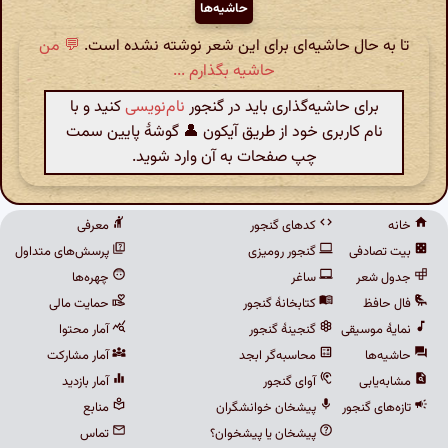
حاشیه‌ها
تا به حال حاشیه‌ای برای این شعر نوشته نشده است.
💬 من
حاشیه بگذارم ...
برای حاشیه‌گذاری باید در گنجور
نام‌نویسی
کنید و با
نام کاربری خود از طریق آیکون 👤 گوشهٔ پایین سمت
چپ صفحات به آن وارد شوید.
خانه
کدهای گنجور
معرفی
بیت تصادفی
گنجور رومیزی
پرسش‌های متداول
جدول شعر
ساغر
چهره‌ها
فال حافظ
کتابخانهٔ گنجور
حمایت مالی
نمایهٔ موسیقی
گنجینهٔ گنجور
آمار محتوا
حاشیه‌ها
محاسبه‌گر ابجد
آمار مشارکت
مشابه‌یابی
آوای گنجور
آمار بازدید
تازه‌های گنجور
پیشخان خوانشگران
منابع
پیشخان یا پیشخوان؟
تماس