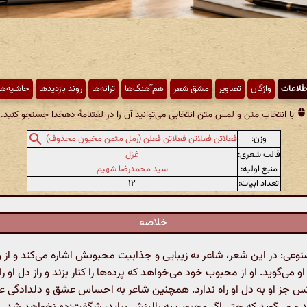
طّلاعات
واژگان
تصاویر
مشق شعر
هم‌آهنگ‌ها
ترانه‌ها
روند بازدیدها
حاشیه‌ها
با انتخاب متن و لمس متن انتخابی می‌توانید آن را در لغتنامهٔ دهخدا جستجو کنید.
وزن:
فعلاتن فعلاتن فعلاتن فعلن (رمل مثمن مخبون محذوف)
قالب شعری:
غزل
منبع اولیه:
سید محمدرضا شهیم
تعداد ابیات:
۱۲
خلاصه
ی: در این شعر، شاعر به زیبایی و جذابیت محبوبش اشاره می‌کند و از و
و می‌گوید. او از محبوب خود می‌خواهد که پرده‌ها را کنار بزند و راز دل او ر
کس جز او به دل او راه ندارد. همچنین شاعر به احساس عشق و دلدادگی 