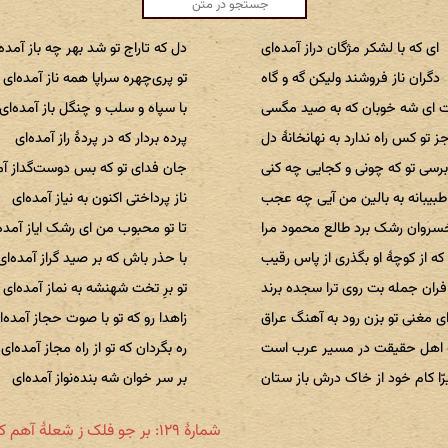
ای که با لشکر مژگان دراز آمده‌ای
دل که تاراج تو شد بهر چه باز آمده‌
دگران ناز فروشند ولیکن گه و گاه
تو پری‌چهره سراپا همه ناز آمده‌ای
ای شه خوبان که به صید مگسی
با سپاه و سلب و چنگل باز آمده‌ای
ز تو کس راه ندارد به نهانخانۀ دل
پرده بردار که در پردهٔ راز آمده‌ای
رسی تو که چونی و کجایی چه کنی
جان فدای تو که بس دوست‌گداز آم
طبیبانه به بالین من آیی چه عجب
ناز پرداختی اکنون به نیاز آمده‌ای
سروان رشک برد طالع محمود مرا
تا تو محبوب من ای رشک ایاز آمده‌
که از کوچهٔ او بگذری از پاس رقیب
با حذر باش که بر صید گراز آمده‌ای
فران جمله بت روی ترا سجده برند
تو برِ تخت شهنشه به نماز آمده‌ای
ی مغنی تو بزن رود به آهنگ عراق
زاهدا رو که تو با صوت حجاز آمده‌ا
 اهل حقیقت در مسیر عرب است
ره بگردان که تو از راه مجاز آمده‌ای
رّا کام خود از خاک درش باز ستان
بر سر خوان شه بنده‌نواز آمده‌ای
شمارهٔ ۱۲۹: بر جو فلک ز شعلۀ آهم کرانه‌ای