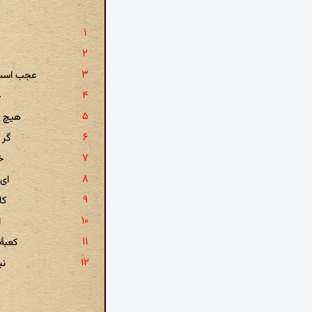
عجب است 
ج
هیچ ب
گر 
خ
ای 
کا
ا
کعبۀ
نی