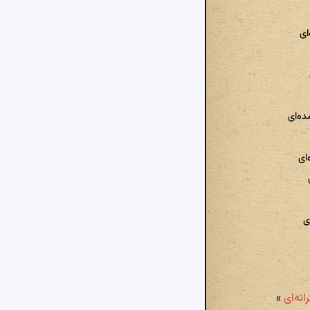
ای
ده‌ای
ای
ی
»