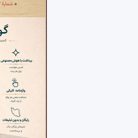
«
شمارهٔ ۱۲۷: چند بیهوده دلا اینهمه افغان از من