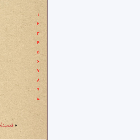
«
قصیدهٔ شمارهٔ ۴۴: گویند 