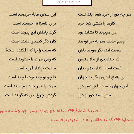
هر چه دور از خرد همه بند است
این سخن مایهٔ خردمند است
کارها را بکشی کرد خرد
بر ره ناسزا نه خرسند است
دل مپیوند تا نشاید بود
گرت پاداش ایچ پیوند است
وهم جانت مبر به جز توحید
کان دگر کیمیای دلبند است
سخت اندر نگر موحد باش
که سلب را بپا که افگنده است؟
گر خداوندی از نیاز مترس
که رهی مر تو را خداوند است
غمت آسان گذار نیز و بدان
مادرت برگذار فرزند است
ای رفیق اندرون نگر به جهان
تا چو تو چند بود یا چند است
این جهان نیست با تو عمر دراز
مر تو را عمر خود دم و بند است
مکن امید دور آز دراز
گردش چرخ بین که گریند است
قصیدهٔ شمارهٔ ۴۶: سفله جهان، ای پسر، چو چشمه شور است
عقابی به در شهری برخاست