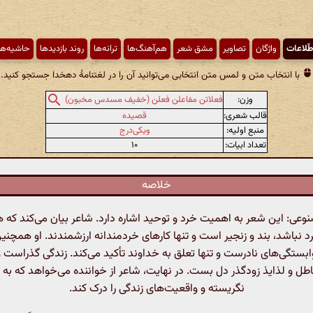
طّلاعات
واژگان
تصاویر
مشق شعر
هم‌آهنگ‌ها
ترانه‌ها
روند بازدیدها
حاشیه‌ها
با انتخاب متن و لمس متن انتخابی می‌توانید آن را در لغتنامهٔ دهخدا جستجو کنید.
وزن:
فعلاتن مفاعلن فعلن (خفیف مسدس مخبون)
قالب شعری:
قصیده
منبع اولیه:
ویکی‌درج
تعداد ابیات:
۱۰
خلاصه
ی: این شعر به اهمیت خرد و توحید اشاره دارد. شاعر بیان می‌کند که هر
نباشد، بند و زنجیر است و تنها کارهای خردمندانه ارزشمندند. او همچنین
وابستگی‌های نادرست و تنها تعلق به خداوند تأکید می‌کند. زندگی گذراست و 
اطل و لذایذ زودگذر دل بست. در نهایت، شاعر از خواننده می‌خواهد که به
نگریسته و واقعیت‌های زندگی را درک کند.