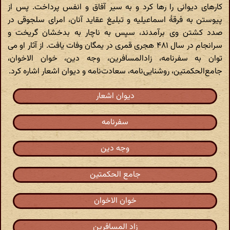
کارهای دیوانی را رها کرد و به سیر آفاق و انفس پرداخت. پس از
پیوستن به فرقهٔ اسماعیلیه و تبلیغ عقاید آنان، امرای سلجوقی در
صدد کشتن وی برآمدند، سپس به ناچار به بدخشان گریخت و
سرانجام در سال ۴۸۱ هجری قمری در یمگان وفات یافت. از آثار او می
توان به سفرنامه، زادالمسافرین، وجه دین، خوان الاخوان،
جامع‌الحکمتین، روشنایی‌نامه، سعادت‌نامه و دیوان اشعار اشاره کرد.
دیوان اشعار
سفرنامه
وجه دین
جامع الحکمتین
خوان الاخوان
زاد المسافرین