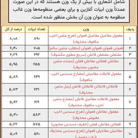
شامل اشعاری با بیش از یک وزن هستند که در این صورت
عمدتاً وزن ابیات آغازین و برای بعضی منظومه‌ها وزن غالب
منظومه به عنوان وزن آن بخش منظور شده است.
ردیف
وزن
تعداد ابیات
درصد از کل
مفعول مفاعیل مفاعیل فعولن (هزج مثمن اخرب
۸٫۰۸
۸۹۰
۱
مکفوف محذوف)
۲
فعولن فعولن فعولن فعولن (متقارب مثمن سالم)
۷۰۵
۶٫۴۰
۳
مفتعلن مفتعلن فاعلن (سریع مطوی مکشوف)
۶۹۲
۶٫۲۹
مفاعلن فعلاتن مفاعلن فعلن (مجتث مثمن
۵٫۹۵
۶۵۵
۴
مخبون محذوف)
مفعول فاعلات مفاعیلن (مضارع مسدس اخرب
۵٫۸۹
۶۴۹
۵
مکفوف)
فاعلاتن فاعلاتن فاعلاتن فاعلن (رمل مثمن
۵٫۷۳
۶۳۱
۶
محذوف)
مفعول فاعلات مفاعیل فاعلن (مضارع مثمن
۵٫۶۲
۶۱۹
۷
اخرب مکفوف محذوف)
مفعول مفاعلن فعولن (هزج مسدس اخرب
۵٫۳۰
۵۸۳
۸
مقبوض محذوف)
۹
فعلاتن مفاعلن فعلن (خفیف مسدس مخبون)
۵۷۵
۵٫۲۲
مفاعیلن مفاعیلن فعولن (هزج مسدس محذوف
۵٫۰۹
۵۶۰
۱۰
یا وزن دوبیتی)