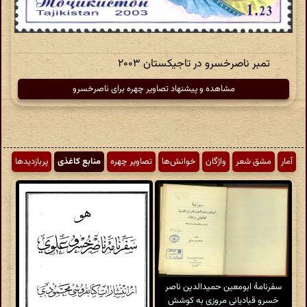
تمبر ناصرخسرو در تاجیکستان ۲۰۰۳
مشاهده و پیشنهاد تصاویر چهره برای ناصرخسرو
آمار
مشق شعر
واژگان
خوانش‌ها
تصاویر چهره
منابع کاغذی
پربازدیدها
سفرنامهٔ ابومعین حمیدالدین ناصر
خسرو قبادیانی مروزی به کوشش