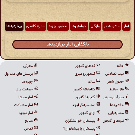
آمار
مشق شعر
واژگان
خوانش‌ها
تصاویر چهره
منابع کاغذی
پربازدیدها
بارگذاری آمار پربازدیدها
خانه
کدهای گنجور
معرفی
بیت تصادفی
گنجور رومیزی
پرسش‌های متداول
جدول شعر
ساغر
چهره‌ها
فال حافظ
کتابخانهٔ گنجور
حمایت مالی
نمایهٔ موسیقی
گنجینهٔ گنجور
آمار محتوا
حاشیه‌ها
محاسبه‌گر ابجد
آمار مشارکت
مشابه‌یابی
آوای گنجور
آمار بازدید
تازه‌های گنجور
پیشخان خوانشگران
منابع
پیشخان یا پیشخوان؟
تماس