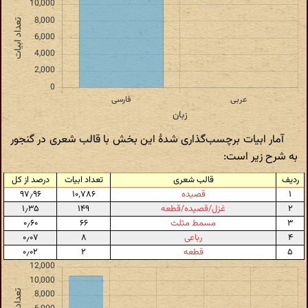
آمار ابیات برچسب‌گذاری شدهٔ این بخش با قالب شعری در گنجور
به شرح زیر است:
ردیف
قالب شعری
تعداد ابیات
درصد از کل
۱
قصیده
۱۰٬۷۸۶
۹۷٫۹۶
۲
غزل/قصیده/قطعه
۱۴۹
۱٫۳۵
۳
مسمط مثلث
۶۶
۰٫۶۰
۴
رباعی
۸
۰٫۰۷
۵
قطعه
۲
۰٫۰۲