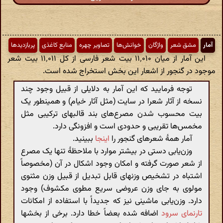
آمار
مشق شعر
واژگان
خوانش‌ها
تصاویر چهره
منابع کاغذی
پربازدیدها
این آمار از میان ۱۱٬۰۱۰ بیت شعر فارسی از کل ۱۱٬۰۱۱ بیت شعر
موجود در گنجور از اشعار این بخش استخراج شده است.
توجه فرمایید که این آمار به دلایلی از قبیل وجود چند
نسخه از آثار شعرا در سایت (مثل آثار خیام) و همینطور یک
بیت محسوب شدن مصرع‌های بند قالبهای ترکیبی مثل
مخمس‌ها تقریبی و حدودی است و افزونگی دارد.
آمار همهٔ شعرهای گنجور را
اینجا
ببینید.
وزن‌یابی دستی در بیشتر موارد با ملاحظهٔ تنها یک مصرع
از شعر صورت گرفته و امکان وجود اشکال در آن (مخصوصاً
اشتباه در تشخیص وزنهای قابل تبدیل از قبیل وزن مثنوی
مولوی به جای وزن عروضی سریع مطوی مکشوف) وجود
دارد. وزن‌یابی ماشینی نیز که جدیداً با استفاده از امکانات
تارنمای سرود
اضافه شده بعضاً خطا دارد. برخی از بخشها