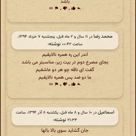
باشد
link
flag
۰
thumb_down
۰
thumb_up
reply
محمد رضا
در ‫۱۱ سال و ۲ ماه قبل، پنجشنبه ۷ خرداد ۱۳۹۴،
نوشته:
ساعت ۰۰:۴۲
اندر این ره همره نالایقیم
بجای مصرع دوم در بیت زیر، مناسبتر می باشد
گفت ای ناقه چو هر دو عاشقیم
ما دو ضد پس همره نالایقیم
link
flag
۰
thumb_down
۰
thumb_up
reply
اسماعیل
در ‫۱۰ سال و ۸ ماه قبل، یکشنبه ۸ آذر ۱۳۹۴، ساعت
نوشته:
۲۱:۳۴
جان گشاید سوی بالا بالها