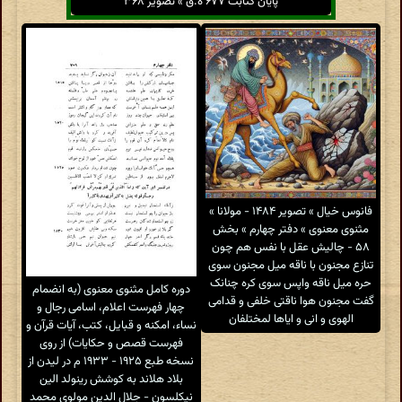
پایان کتابت ۶۷۷ ه.ق » تصویر ۳۶۸
فانوس خیال » تصویر ۱۴۸۴ - مولانا »
مثنوی معنوی » دفتر چهارم » بخش
۵۸ - چالیش عقل با نفس هم چون
تنازع مجنون با ناقه میل مجنون سوی
حره میل ناقه واپس سوی کره چنانک
دوره کامل مثنوی معنوی (به انضمام
گفت مجنون هوا ناقتی خلفی و قدامی
چهار فهرست اعلام، اسامی رجال و
الهوی و انی و ایاها لمختلفان
نساء، امکنه و قبایل، کتب، آیات قرآن و
فهرست قصص و حکایات) از روی
نسخه طبع ۱۹۲۵ - ۱۹۳۳ م در لیدن از
بلاد هلاند به کوشش رینولد الین
نیکلسون - جلال الدین مولوی محمد