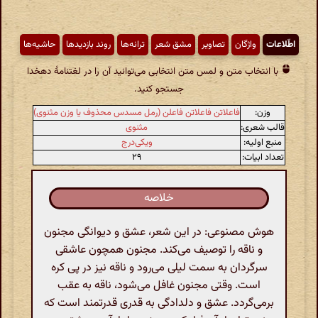
اطّلاعات
واژگان
تصاویر
مشق شعر
ترانه‌ها
روند بازدیدها
حاشیه‌ها
با انتخاب متن و لمس متن انتخابی می‌توانید آن را در لغتنامهٔ دهخدا
جستجو کنید.
وزن:
فاعلاتن فاعلاتن فاعلن (رمل مسدس محذوف یا وزن مثنوی)
قالب شعری:
مثنوی
منبع اولیه:
ویکی‌درج
تعداد ابیات:
۲۹
خلاصه
هوش مصنوعی: در این شعر، عشق و دیوانگی مجنون
و ناقه را توصیف می‌کند. مجنون همچون عاشقی
سرگردان به سمت لیلی می‌رود و ناقه نیز در پی کره
است. وقتی مجنون غافل می‌شود، ناقه به عقب
برمی‌گردد. عشق و دلدادگی به قدری قدرتمند است که