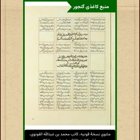
منبع کاغذی گنجور
مثنوی نسخهٔ قونیه، کاتب محمد بن عبدالله القونوی،